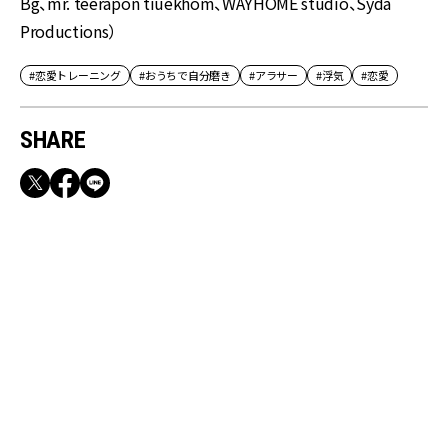
Bg、mr. teerapon tiuekhom、WAYHOME studio、Syda
Productions）
#恋愛トレーニング
#おうちで自分磨き
#アラサー
#浮気
#恋愛
SHARE
RECOMMEND
満員電車も外回りも快適！身軽になれるバッグ
＆スマホショルダー3選