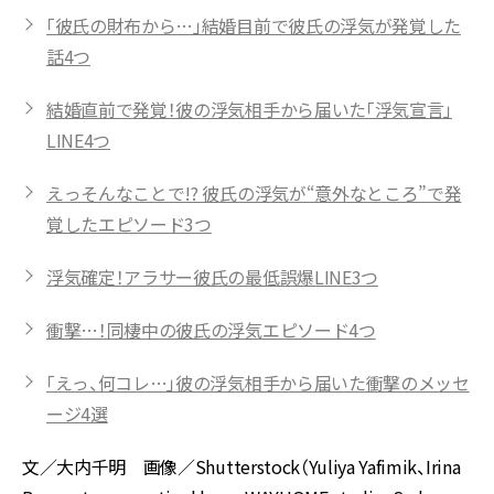
「彼氏の財布から…」結婚目前で彼氏の浮気が発覚した
話4つ
結婚直前で発覚！彼の浮気相手から届いた「浮気宣言」
LINE4つ
えっそんなことで!? 彼氏の浮気が“意外なところ”で発
覚したエピソード3つ
浮気確定！アラサー彼氏の最低誤爆LINE3つ
衝撃…！同棲中の彼氏の浮気エピソード4つ
「えっ、何コレ…」彼の浮気相手から届いた衝撃のメッセ
ージ4選
文／大内千明 画像／Shutterstock（Yuliya Yafimik、Irina