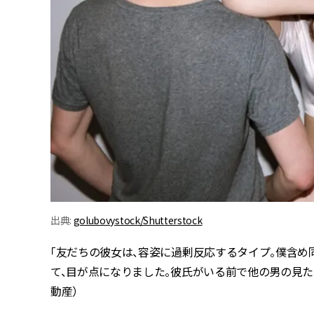
出典:
golubovystock/Shutterstock
「友だちの彼女は、容姿に過剰反応するタイプ。僕含め
て、目が点になりました。彼氏がいる前で他の男の見た
動産）