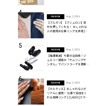
ッシィ]
物とは？ | CLASSY.[クラッシィ]
 24, 2026
Aug, 5, 2026
FASHION
方３選】結婚
【ブルガリ】【ブシュロン】背
“シンプル黒ワ
中を押してくれる！ おしゃれな
フ』で盛るのが
人の愛用お仕事リングを拝見 |
[クラッシィ]
CLASSY.[クラッシィ]
 24, 2026
Aug, 2, 2026
FASHION
服”は【セオ
【梅澤美波】今夏の注目株！ジ
婚式にも仕事
ュエリー感覚の「サムリングサ
シック４選 |
ンダル」でパンツコーデを更新 |
ィ]
CLASSY.[クラッシィ]
 18, 2025
Aug, 3, 2026
FASHION
ティエ人気リ
【カルティエ】おしゃれな人が
ニティetc.
リアルに愛用！ 仕事で自信をく
選ぶ人増えて
れる相棒リング | CLASSY.[クラッ
[クラッシィ]
シィ]