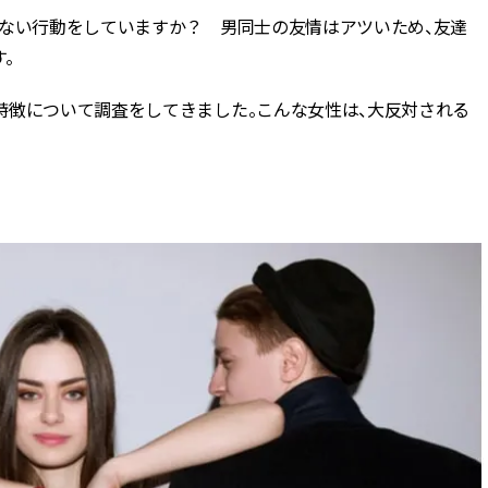
くない行動をしていますか？ 男同士の友情はアツいため、友達
BEAUTY
。
特徴について調査をしてきました。こんな女性は、大反対される
Aug, 5, 2026
Feb,
BEAUTY
WEDDING
忙しい毎日に「うるおいター
結婚式に黒ドレス
ボ」を。新【SOFINA BASIC＋】
ばれで失敗しない
のお手入れでうるおってなめら
ーを解説 | CLASS
かな肌を目指す | CLASSY.[クラッ
シィ]
Aug, 6, 2026
Aug,
BEAUTY
WEDDING
【ヘアアクセ6選】手抜きに見え
【結婚指輪】人気
ない！アラサーのまとめ髪が垢
ング22選｜20〜3
抜ける「即戦力アクセ」たち |
エピソードも | CLA
CLASSY.[クラッシィ]
ィ]
Aug, 5, 2026
Jun,
BEAUTY
WEDDING
ユニクロ名品も！日焼け対策ガ
【一生ものジュエ
チ勢の「ないと無理」なアイテ
存在感が際立つ！
ムハック7選 | CLASSY.[クラッシ
「トゥギャザー」