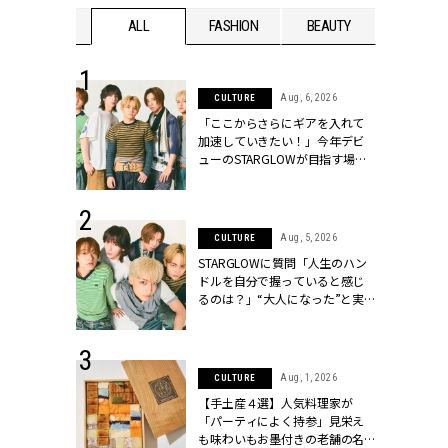
WEDDING
ALL
FASHION
BEAUTY
WEDDIN
 16, 2026
Aug, 6, 2026
CULTURE
はアリ？お呼
「ここからさらにギアを入れて
コーデ＆マナ
加速していきたい！」今年デビ
Y.[クラッシィ]
ューのSTARGLOWが目指す場所
とは？【3rdシングル『Drivin' My
Life』発売】 | CLASSY.[クラッシ
ィ]
 13, 2025
Aug, 5, 2026
CULTURE
ブランドのリ
STARGLOWに質問「人生のハン
0代カップルの
ドルを自分で握っていると感じ
SSY.[クラッシ
るのは？」“大️人になった”と実
感する瞬間【3rdシングル
『Drivin' My Life』発売】 |
CLASSY.[クラッシィ]
 30, 2026
Aug, 1, 2026
CULTURE
リー】1つでも
【手土産４選】人気料理家が
ポメラートの
「パーティによく持参」見栄え
シリーズに注
も味わいもお墨付きの老舗の名