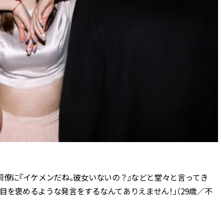
ィ]
目 | CLASSY.[クラ
Nov, 17, 2025
Mar,
BEAUTY
WEDDING
【落ちない名品リップ10選】塗
【トレンドの巻き
り直しできない・皮むけしやす
式ゲスト服の鉄板
いetc.悩みをクリア | CLASSY.[ク
ンピ”は『スカー
ラッシィ]
正解！ | CLASSY.
Jul, 13, 2026
Mar,
BEAUTY
WEDDING
朝の“寝ぐせ直し”はもういらな
失敗しない“ゲスト
い！夜に仕込む「ヘアケア家
リー】にある！結
電」3選 | CLASSY.[クラッシィ]
にも使える上質ベー
CLASSY.[クラッシ
Aug, 5, 2026
Aug,
BEAUTY
WEDDING
同僚に『イケメンだね。彼女いないの？』などと堂々と言ってき
夏の深刻なくすみ・色ムラにア
20万円台〜【カル
目を褒めるような発言をするなんてありえません！」（29歳／不
プローチ！【透明感を底上げ】
ング４選】ラブ、トリ
神コスメ３選 | CLASSY.[クラッシ
を『マリッジ』に
ィ]
ます！ | CLASSY.