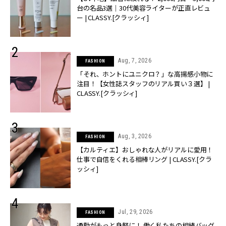
台の名品3選｜30代美容ライターが正直レビュ
ー | CLASSY.[クラッシィ]
Aug, 7, 2026
FASHION
「それ、ホントにユニクロ？」な高揚感小物に
注目！【女性誌スタッフのリアル買い３選】 |
CLASSY.[クラッシィ]
Aug, 3, 2026
FASHION
【カルティエ】おしゃれな人がリアルに愛用！
仕事で自信をくれる相棒リング | CLASSY.[クラ
ッシィ]
Jul, 29, 2026
FASHION
通勤がもっと身軽に！ 働く私たちの相棒バッグ