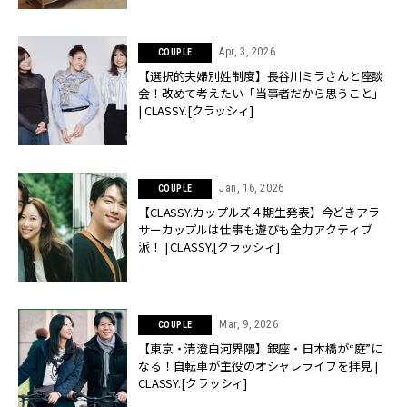
Apr, 3, 2026
COUPLE
【選択的夫婦別姓制度】長谷川ミラさんと座談
会！改めて考えたい「当事者だから思うこと」
| CLASSY.[クラッシィ]
Jan, 16, 2026
COUPLE
【CLASSY.カップルズ４期生発表】今どきアラ
サーカップルは仕事も遊びも全力アクティブ
派！ | CLASSY.[クラッシィ]
Mar, 9, 2026
COUPLE
【東京・清澄白河界隈】銀座・日本橋が“庭”に
なる！自転車が主役のオシャレライフを拝見 |
CLASSY.[クラッシィ]