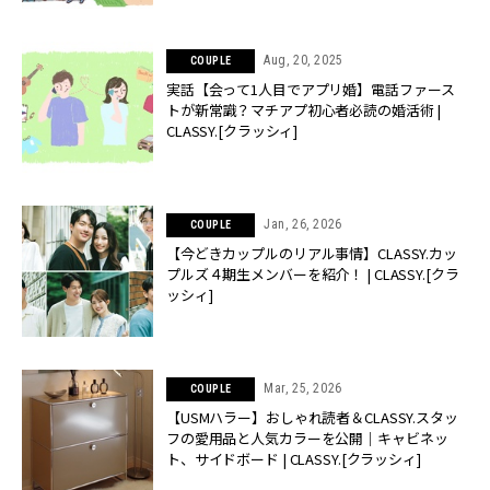
Aug, 20, 2025
COUPLE
実話【会って1人目でアプリ婚】電話ファース
トが新常識？マチアプ初心者必読の婚活術 |
CLASSY.[クラッシィ]
Jan, 26, 2026
COUPLE
【今どきカップルのリアル事情】CLASSY.カッ
プルズ４期生メンバーを紹介！ | CLASSY.[クラ
ッシィ]
Mar, 25, 2026
COUPLE
【USMハラー】おしゃれ読者＆CLASSY.スタッ
フの愛用品と人気カラーを公開｜キャビネッ
ト、サイドボード | CLASSY.[クラッシィ]