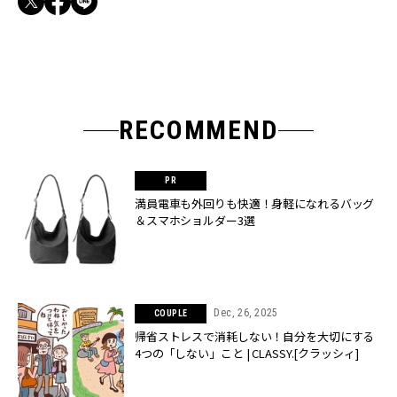
RECOMMEND
満員電車も外回りも快適！身軽になれるバッグ
＆スマホショルダー3選
Dec, 26, 2025
COUPLE
帰省ストレスで消耗しない！自分を大切にする
4つの「しない」こと | CLASSY.[クラッシィ]