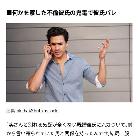
■何かを察した不倫彼氏の鬼電で彼氏バレ
出典:
pkchai/Shutterstock
「奥さんと別れる気配が全くない既婚彼氏にムカついて、前
から言い寄られていた男と関係を持ったんです。結局二股