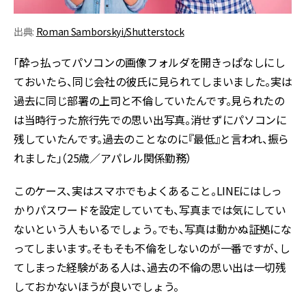
出典:
Roman Samborskyi/Shutterstock
「酔っ払ってパソコンの画像フォルダを開きっぱなしにし
ておいたら、同じ会社の彼氏に見られてしまいました。実は
過去に同じ部署の上司と不倫していたんです。見られたの
は当時行った旅行先での思い出写真。消せずにパソコンに
残していたんです。過去のことなのに『最低』と言われ、振ら
れました」（25歳／アパレル関係勤務）
このケース、実はスマホでもよくあること。LINEにはしっ
かりパスワードを設定していても、写真までは気にしてい
ないという人もいるでしょう。でも、写真は動かぬ証拠にな
ってしまいます。そもそも不倫をしないのが一番ですが、し
てしまった経験がある人は、過去の不倫の思い出は一切残
しておかないほうが良いでしょう。