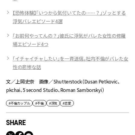
【恐怖体験】「いつから気付いてたの……？」ゾッとする
浮気バレエピソード4選
「お前何やってんの？」彼氏に浮気がバレた女性の修羅
場エピソード4つ
「イチャイチャしたい」を一斉送信。社内不倫がバレた女
性の悲惨な話
文／上岡史奈 画像／Shutterstock（Dusan Petkovic、
pkchai、5 second Studio、Roman Samborskyi）
#不倫カップル
#不倫
#浮気
#恋愛
SHARE