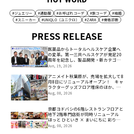
#ジュエリー
#通勤服
#お呼ばれコーデ
#旅コーデ
#結婚
#スニーカー
#UNIQLO（ユニクロ）
#ZARA
#骨格診断
PRESS RELEASE
医薬品からトータルヘルスケア企業へ
の変革。第一三共ヘルスケアが発足20
周年を記念し、製品開発・新カテゴリ
挑戦の舞台や旧社統合時のエピソード
Jun, 19, 2026
を社員の想いとともに振り返る特別映
像を公開！
アニメイト秋葉原が、売場を拡大して8
月8日にリニューアルオープン！ キャ
ラクターグッズフロア増床のほか、新
たにカプセルトイ特化フロアや期間限
Aug, 08, 2026
定催事フロアの展開も
京都ヨドバシの6階レストランフロアと
地下2階専門店街が同時リニューアル
ほっと ひといき × まいにちに 彩りと
豊かさと
Aug, 08, 2026