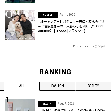
Apr, 1, 2026
COUPLE
【ルームツアー】バチェラー夫婦・友永真也さ
んと岩間恵さんの二人暮らしを公開【CLASSY.
YouTube】 | CLASSY.[クラッシィ]
Recommended by
RANKING
ALL
FASHION
BEAUTY
Aug, 7, 2026
BEAUTY
【UV下地】酷暑に頼れる！ 2,000円台〜3,000円