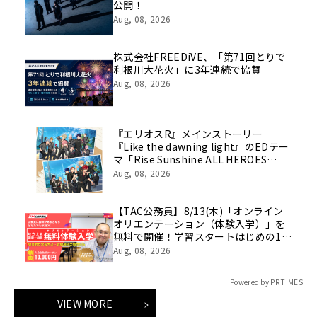
公開！
Aug, 08, 2026
株式会社FREEDiVE、「第71回とりで
利根川大花火」に3年連続で協賛
Aug, 08, 2026
『エリオスR』メインストーリー
『Like the dawning light』のEDテー
マ「Rise Sunshine ALL HEROES
Ver.」がフルサイズ配信決定！
Aug, 08, 2026
【TAC公務員】8/13(木)「オンライン
オリエンテーション（体験入学）」を
無料で開催！学習スタートはじめの1
歩！
Aug, 08, 2026
Powered by PR TIMES
VIEW MORE