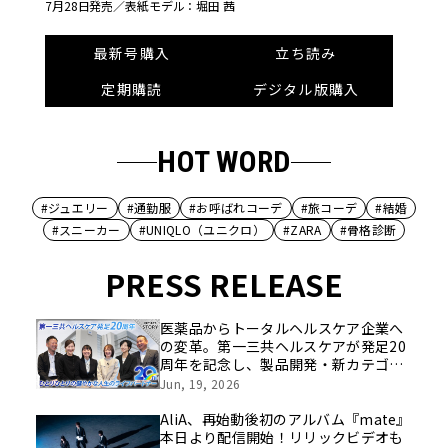
7月28日発売／
表紙モデル：堀田 茜
最新号購入
立ち読み
定期購読
デジタル版購入
HOT WORD
#ジュエリー
#通勤服
#お呼ばれコーデ
#旅コーデ
#結婚
#スニーカー
#UNIQLO（ユニクロ）
#ZARA
#骨格診断
PRESS RELEASE
医薬品からトータルヘルスケア企業へ
の変革。第一三共ヘルスケアが発足20
周年を記念し、製品開発・新カテゴリ
挑戦の舞台や旧社統合時のエピソード
Jun, 19, 2026
を社員の想いとともに振り返る特別映
像を公開！
AliA、再始動後初のアルバム『mate』
本日より配信開始！リリックビデオも