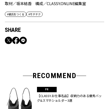
取材／坂本結香 構成／CLASSY.ONLINE編集室
#彼氏をつくる
#モテテク
SHARE
RECOMMEND
【CLASSY.お仕事名品】収納力のある優秀バッ
グ&スマホショルダー3選