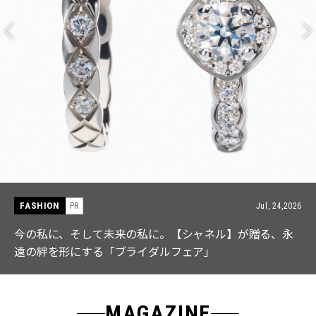
FASHION
PR
Jul, 15,2026
【ICB】人気インフルエンサーと共同制作! 週5で着たく
なる「名品ブラウス」２選
MAGAZINE