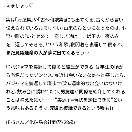
えましょう♡
実は『万葉集』や『古今和歌集』にも出てくる、古くから言い
伝えられているおまじない。由来のひとつになったのは、小
野小町の「いとせめて 恋しき時は むば玉の 夜の衣
を 返してぞきる」という和歌。寝間着を裏返して寝ると、
ま
だ見ぬ運命の人が夢に出てくる
そう♡
「“パジャマを裏返して寝ると彼氏ができる”は学生の頃か
ら有名だったジンクス。最近出会いないなぁ〜と感じたら、
パジャマを裏返して寝ます(笑)。運命的な出会いはないけ
れど、飲み会に誘われたり、男友達が同僚を紹介してくれる
ことは増えた気が……! “裏返す=現状を逆転できる”とい
う意味もあるそうで、
元彼と復縁できる
という噂も!」
(E・Sさん／化粧品会社勤務・28歳)