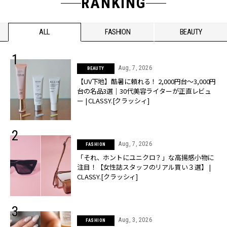
RANKING
ALL
FASHION
BEAUTY
Aug, 7, 2026
BEAUTY
【UV下地】酷暑に頼れる！ 2,000円台〜3,000円
台の名品3選｜30代美容ライターが正直レビュ
ー | CLASSY.[クラッシィ]
Aug, 7, 2026
FASHION
「それ、ホントにユニクロ？」な高揚感小物に
注目！【女性誌スタッフのリアル買い３選】 |
CLASSY.[クラッシィ]
Aug, 3, 2026
FASHION