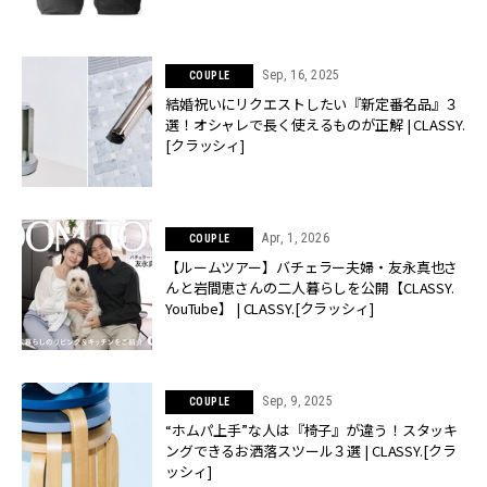
Sep, 16, 2025
COUPLE
結婚祝いにリクエストしたい『新定番名品』３
選！オシャレで長く使えるものが正解 | CLASSY.
[クラッシィ]
Apr, 1, 2026
COUPLE
【ルームツアー】バチェラー夫婦・友永真也さ
んと岩間恵さんの二人暮らしを公開【CLASSY.
YouTube】 | CLASSY.[クラッシィ]
Sep, 9, 2025
COUPLE
“ホムパ上手”な人は『椅子』が違う！スタッキ
ングできるお洒落スツール３選 | CLASSY.[クラ
ッシィ]