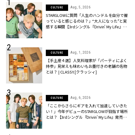
Aug, 5, 2026
CULTURE
STARGLOWに質問「人生のハンドルを自分で握
っていると感じるのは？」“大️人になった”と実
感する瞬間【3rdシングル『Drivin' My Life』発
売】 | CLASSY.[クラッシィ]
Aug, 1, 2026
CULTURE
【手土産４選】人気料理家が「パーティによく
持参」見栄えも味わいもお墨付きの老舗の名物
とは？ | CLASSY.[クラッシィ]
Aug, 6, 2026
CULTURE
「ここからさらにギアを入れて加速していきた
い！」今年デビューのSTARGLOWが目指す場所
とは？【3rdシングル『Drivin' My Life』発売】 |
CLASSY.[クラッシィ]