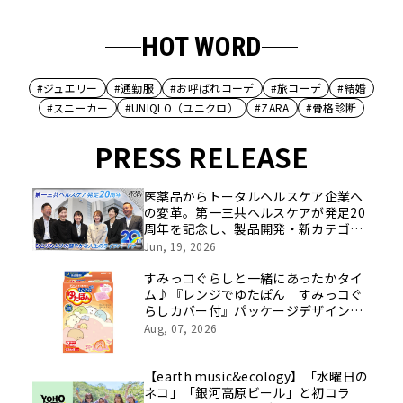
HOT WORD
#ジュエリー
#通勤服
#お呼ばれコーデ
#旅コーデ
#結婚
#スニーカー
#UNIQLO（ユニクロ）
#ZARA
#骨格診断
PRESS RELEASE
医薬品からトータルヘルスケア企業へ
の変革。第一三共ヘルスケアが発足20
周年を記念し、製品開発・新カテゴリ
挑戦の舞台や旧社統合時のエピソード
Jun, 19, 2026
を社員の想いとともに振り返る特別映
像を公開！
すみっコぐらしと一緒にあったかタイ
ム♪『レンジでゆたぽん すみっコぐ
らしカバー付』パッケージデザインリ
ニューアル
Aug, 07, 2026
【earth music&ecology】「水曜日の
ネコ」「銀河高原ビール」と初コラ