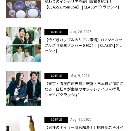
だわりのインテリアや愛用家電を紹介！
【CLASSY. YouTube】 | CLASSY.[クラッシィ]
Jan, 26, 2026
COUPLE
【今どきカップルのリアル事情】CLASSY.カッ
プルズ４期生メンバーを紹介！ | CLASSY.[クラ
ッシィ]
Mar, 9, 2026
COUPLE
【東京・清澄白河界隈】銀座・日本橋が“庭”に
なる！自転車が主役のオシャレライフを拝見 |
CLASSY.[クラッシィ]
Aug, 19, 2025
COUPLE
【男性のオイリー肌も解決！】脂性肌こそオイ