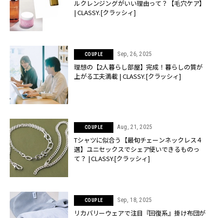
ルクレンジングがいい理由って？【毛穴ケア】
| CLASSY.[クラッシィ]
Sep, 26, 2025
COUPLE
理想の【2人暮らし部屋】完成！暮らしの質が
上がる工夫満載 | CLASSY.[クラッシィ]
Aug, 21, 2025
COUPLE
Tシャツに似合う【最旬チェーンネックレス４
選】ユニセックスでシェア使いできるものっ
て？ | CLASSY.[クラッシィ]
Sep, 18, 2025
COUPLE
リカバリーウェアで注目『回復系』掛け布団が