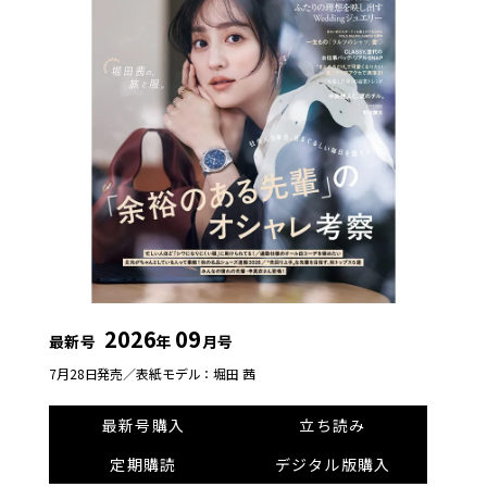
2026
09
最新号
年
月号
7月28日発売／
表紙モデル：堀田 茜
最新号購入
立ち読み
定期購読
デジタル版購入