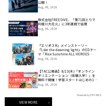
公開！
Aug, 08, 2026
株式会社FREEDiVE、「第71回とりで
利根川大花火」に3年連続で協賛
Aug, 08, 2026
『エリオスR』メインストーリー
『Like the dawning light』のEDテー
マ「Rise Sunshine ALL HEROES
Ver.」がフルサイズ配信決定！
Aug, 08, 2026
【TAC公務員】8/13(木)「オンライン
オリエンテーション（体験入学）」を
無料で開催！学習スタートはじめの1
歩！
Aug, 08, 2026
Powered by PR TIMES
VIEW MORE