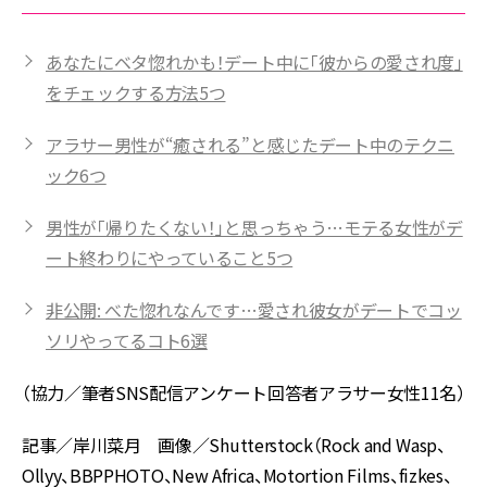
あなたにベタ惚れかも！デート中に「彼からの愛され度」
をチェックする方法5つ
アラサー男性が“癒される”と感じたデート中のテクニ
ック6つ
男性が「帰りたくない！」と思っちゃう…モテる女性がデ
ート終わりにやっていること5つ
非公開: べた惚れなんです…愛され彼女がデートでコッ
ソリやってるコト6選
（協力／筆者SNS配信アンケート回答者アラサー女性11名）
記事／岸川菜月 画像／Shutterstock（Rock and Wasp、
Ollyy、BBPPHOTO、New Africa、Motortion Films、fizkes、