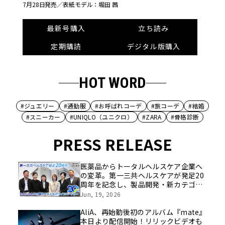
7月28日発売／
表紙モデル：堀田 茜
最新号購入
立ち読み
定期購読
デジタル版購入
HOT WORD
#ジュエリー
#通勤服
#お呼ばれコーデ
#旅コーデ
#結婚
#スニーカー
#UNIQLO（ユニクロ）
#ZARA
#骨格診断
PRESS RELEASE
医薬品からトータルヘルスケア企業へ
の変革。第一三共ヘルスケアが発足20
周年を記念し、製品開発・新カテゴリ
挑戦の舞台や旧社統合時のエピソード
Jun, 19, 2026
を社員の想いとともに振り返る特別映
像を公開！
AliA、再始動後初のアルバム『mate』
本日より配信開始！リリックビデオも