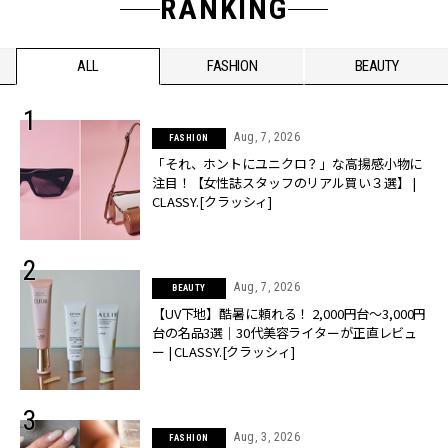
RANKING
ALL
FASHION
BEAUTY
Aug, 7, 2026
FASHION
「それ、ホントにユニクロ？」な高揚感小物に
注目！【女性誌スタッフのリアル買い３選】 |
CLASSY.[クラッシィ]
Aug, 7, 2026
BEAUTY
【UV下地】酷暑に頼れる！ 2,000円台〜3,000円
台の名品3選｜30代美容ライターが正直レビュ
ー | CLASSY.[クラッシィ]
Aug, 3, 2026
FASHION