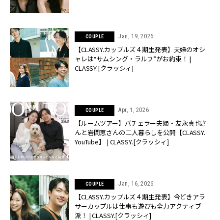
Jan, 19, 2026
COUPLE
【CLASSY.カップルズ４期生発表】夫婦のオシ
ャレは“サムシング・ラルフ”がお約束！ |
CLASSY.[クラッシィ]
Apr, 1, 2026
COUPLE
【ルームツアー】バチェラー夫婦・友永真也さ
んと岩間恵さんの二人暮らしを公開【CLASSY.
YouTube】 | CLASSY.[クラッシィ]
Jan, 16, 2026
COUPLE
【CLASSY.カップルズ４期生発表】今どきアラ
サーカップルは仕事も遊びも全力アクティブ
派！ | CLASSY.[クラッシィ]