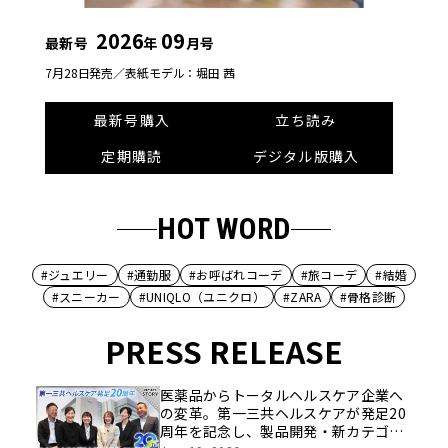
2026
09
最新号
年
月号
7月28日発売／
表紙モデル：堀田 茜
最新号購入
立ち読み
定期購読
デジタル版購入
HOT WORD
#ジュエリー
#通勤服
#お呼ばれコーデ
#旅コーデ
#結婚
#スニーカー
#UNIQLO（ユニクロ）
#ZARA
#骨格診断
PRESS RELEASE
医薬品からトータルヘルスケア企業へ
の変革。第一三共ヘルスケアが発足20
周年を記念し、製品開発・新カテゴリ