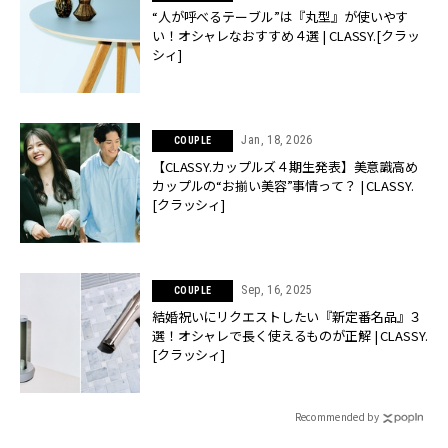
“人が呼べるテーブル”は『丸型』が使いやす
い！オシャレなおすすめ４選 | CLASSY.[クラッ
シィ]
Jan, 18, 2026
COUPLE
【CLASSY.カップルズ４期生発表】美意識高め
カップルの“お揃い美容”事情って？ | CLASSY.
[クラッシィ]
Sep, 16, 2025
COUPLE
結婚祝いにリクエストしたい『新定番名品』３
選！オシャレで長く使えるものが正解 | CLASSY.
[クラッシィ]
Recommended by