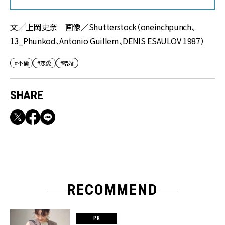
文／上岡史奈 画像／Shutterstock（oneinchpunch、
13_Phunkod、Antonio Guillem、DENIS ESAULOV 1987）
#不倫
#恋愛
#結婚
SHARE
RECOMMEND