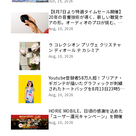
挑戦の舞台や旧社統合時のエピソード
Jun, 19, 2026
を社員の想いとともに振り返る特別映
像を公開！
【8月7日より特選タイムセール開催】
20年の音響技術が導く、新しい聴覚ケ
アの形。オーディオのプロが挑む、画
期的なスクリーン操作対応次世代スマ
Aug, 10, 2026
ート集音器「Cearvol」
ラ コレクシオン プリヴェ クリスチャ
ン ディオール テ カシミア
Aug, 10, 2026
Youtube登録者58万人超！ブリアナ・
ギガンテが描いたグラフィックが刺繍
されたトートバッグを8月13日23時59
分まで期間限定で新発売！
Aug, 10, 2026
HORIE MOBILE、日頃の感謝を込めた
「ユーザー還元キャンペーン」を開催
Aug, 10, 2026