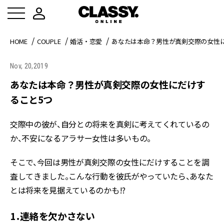
HOME
COUPLE
婚活・恋愛
あなたは本命？男性が真剣交際の女性
Nov, 20,2019
あなたは本命？男性が真剣交際の女性にだけす
ること5つ
交際中の彼が、自分との将来を真剣に考えてくれているの
か、不安になるアラサー女性は多いもの。
そこで、今回は男性が真剣交際の女性にだけすることを調
査してきました。こんな行動を彼氏がやっていたら、あなた
とは将来を見据えているのかも!?
1．連絡を欠かさない