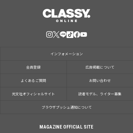
インフォメーション
会員登録
広告掲載について
よくあるご質問
お問い合わせ
光文社オフィシャルサイト
読者モデル、ライター募集
ブラウザプッシュ通知について
MAGAZINE OFFICIAL SITE