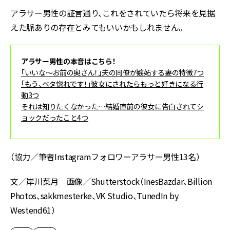
アラサー男性の証言通り、これをされていたら将来を見据
えた脈ありの存在とみてもいいかもしれません。
アラサー男性の本音はこちら！
「いいな～お前の奥さん！」夫の同僚が嫉妬する妻の特徴7つ
「もう、ベタ惚れです！」彼女にされたらもっと好きになる行
動3つ
それは知りたくなかった…結婚直前の彼女に告白されてシ
ョックだったこと4つ
（協力／筆者Instagramフォロワーアラサー男性13名）
文／岸川菜月 画像／Shutterstock（InesBazdar、Billion
Photos、sakkmesterke、VK Studio、TunedIn by
Westend61）