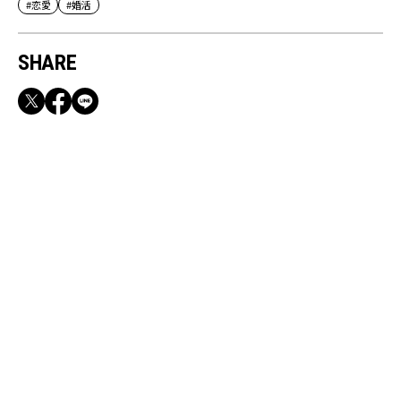
#恋愛
#婚活
SHARE
RECOMMEND
満員電車も外回りも快適！身軽になれるバッグ
＆スマホショルダー3選