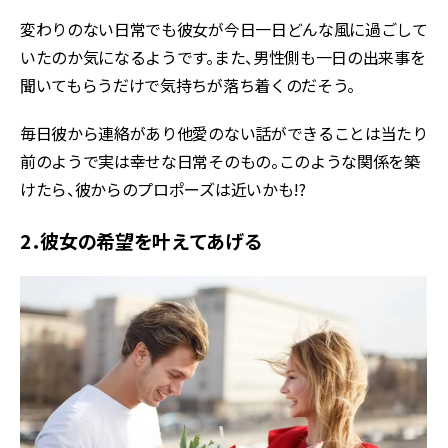
変わりのない日常でも彼女が今日一日どんな風に過ごして
いたのか気になるようです。また、男性側も一日の出来事を
聞いてもらうだけで気持ちが落ち着くのだそう。
毎日彼から連絡があり他愛のない話ができることは当たり
前のようで実は幸せな日常そのもの。このような関係を築
けたら、彼からのプロポーズは近いかも!?
2．彼女の希望を叶えてあげる