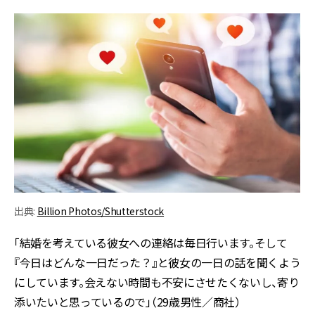
出典:
Billion Photos/Shutterstock
「結婚を考えている彼女への連絡は毎日行います。そして
『今日はどんな一日だった？』と彼女の一日の話を聞くよう
にしています。会えない時間も不安にさせたくないし、寄り
添いたいと思っているので」（29歳男性／商社）