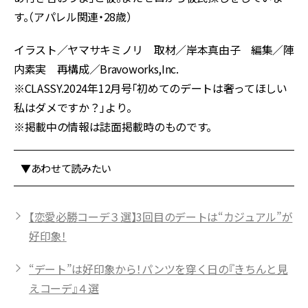
す。（アパレル関連・28歳）
イラスト／ヤマサキミノリ 取材／岸本真由子 編集／陣
内素実 再構成／Bravoworks,Inc.
※CLASSY.2024年12月号「初めてのデートは奢ってほしい
私はダメですか？」より。
※掲載中の情報は誌面掲載時のものです。
▼あわせて読みたい
【恋愛必勝コーデ３選】3回目のデートは“カジュアル”が
好印象！
“デート”は好印象から！パンツを穿く日の『きちんと見
えコーデ』４選