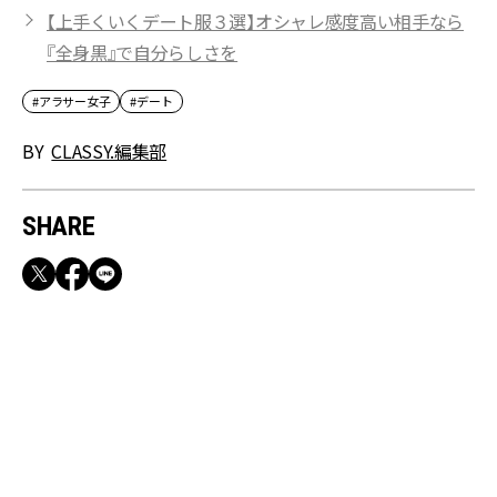
【上手くいくデート服３選】オシャレ感度高い相手なら
『全身黒』で自分らしさを
#アラサー女子
#デート
BY
CLASSY.編集部
SHARE
RECOMMEND