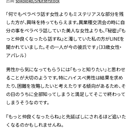
出典:
sokoloko/Shutterstock
「何でもペラペラ話す女性よりもミステリアスな部分を残
した方が、興味を持ってもらえます。異業種交流会の時に自
分の事をペラペラ話していた美人な女性よりも、『秘密』『も
っと仲良くなったら話すね』と濁していた私の方がLINEを
聞かれていました。その一人が今の彼氏です」（33歳女性・
アパレル）
男性から気になってもらうには「もっと知りたい」と思わせ
ることが大切のようです。特にハイスぺ男性は結果を求め
たり、困難を攻略したいと考えたりする傾向があるため、そ
の日のうちに全部知ってしまうと満足してそこで終わって
しまうそうなのです。
『もっと仲良くなったらね』と先延ばしにされるほど追いた
くなるのかもしれませんね。