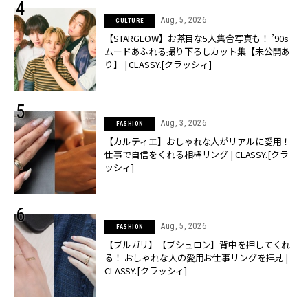
Aug, 5, 2026
CULTURE
【STARGLOW】お茶目な5人集合写真も！ ’90s
ムードあふれる撮り下ろしカット集【未公開あ
り】 | CLASSY.[クラッシィ]
Aug, 3, 2026
FASHION
【カルティエ】おしゃれな人がリアルに愛用！
仕事で自信をくれる相棒リング | CLASSY.[クラ
ッシィ]
Aug, 5, 2026
FASHION
【ブルガリ】【ブシュロン】背中を押してくれ
る！ おしゃれな人の愛用お仕事リングを拝見 |
CLASSY.[クラッシィ]