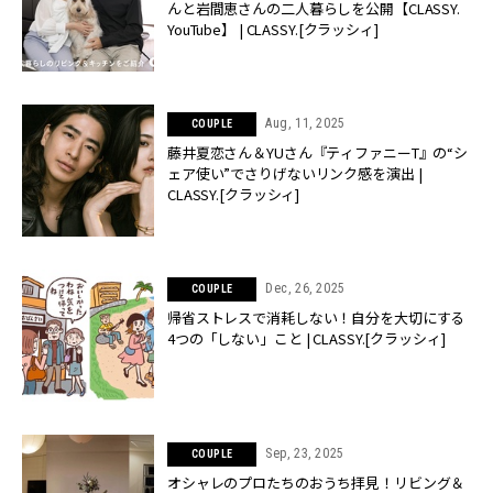
んと岩間恵さんの二人暮らしを公開【CLASSY.
YouTube】 | CLASSY.[クラッシィ]
Aug, 11, 2025
COUPLE
藤井夏恋さん＆YUさん『ティファニーT』の“シ
ェア使い”でさりげないリンク感を演出 |
CLASSY.[クラッシィ]
Dec, 26, 2025
COUPLE
帰省ストレスで消耗しない！自分を大切にする
4つの「しない」こと | CLASSY.[クラッシィ]
Sep, 23, 2025
COUPLE
オシャレのプロたちのおうち拝見！リビング＆