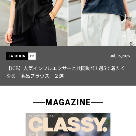
FASHION
PR
Jul, 15,2026
【ICB】人気インフルエンサーと共同制作! 週5で着たく
なる「名品ブラウス」２選
MAGAZINE