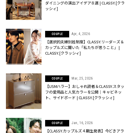
ダイニングの演出アイデア８選 | CLASSY.[クラ
ッシィ]
Apr, 4, 2026
COUPLE
【選択的夫婦別姓制度】CLASSY.リーダーズ＆
カップルズに聞いた「私たちが思うこと」 |
CLASSY.[クラッシィ]
Mar, 25, 2026
COUPLE
【USMハラー】おしゃれ読者＆CLASSY.スタッ
フの愛用品と人気カラーを公開｜キャビネッ
ト、サイドボード | CLASSY.[クラッシィ]
Jan, 16, 2026
COUPLE
【CLASSY.カップルズ４期生発表】今どきアラ