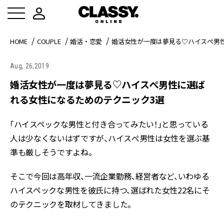
HOME
COUPLE
婚活・恋愛
婚活女性が一度は夢見る♡ハイスぺ男
Aug, 26,2019
婚活女性が一度は夢見る♡ハイスぺ男性に選ば
れる女性になるためのテクニック3選
「ハイスペックな男性と付き合ってみたい！」と思っている
人は少なくないはずですが、ハイスぺ男性は女性を選ぶ基
準も厳しそうですよね。
そこで今回は高年収、一流企業勤務、経営者など、いわゆる
ハイスペックな男性を彼氏に持つ、選ばれた女性22名にそ
のテクニックを取材してきました。