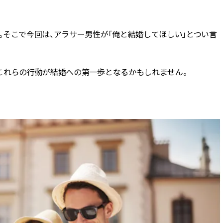
BEAUTY
そこで今回は、アラサー男性が「俺と結婚してほしい」とつい言
Aug, 5, 2026
Feb,
BEAUTY
WEDDING
忙しい毎日に「うるおいター
結婚式に黒ドレス
これらの行動が結婚への第一歩となるかもしれません。
ボ」を。新【SOFINA BASIC＋】
ばれで失敗しない
のお手入れでうるおってなめら
ーを解説 | CLASS
かな肌を目指す | CLASSY.[クラッ
シィ]
Aug, 6, 2026
Aug,
BEAUTY
WEDDING
【ヘアアクセ6選】手抜きに見え
【結婚指輪】人気
ない！アラサーのまとめ髪が垢
ング22選｜20〜3
抜ける「即戦力アクセ」たち |
エピソードも | CLA
CLASSY.[クラッシィ]
ィ]
Aug, 7, 2026
Jun,
BEAUTY
WEDDING
冷房・紫外線etc...「夏の隠れ乾
【一生ものジュエ
燥」を防ぐ【ベタつかない名品
存在感が際立つ！
クリーム】3選＜30代のベストコ
「トゥギャザー」