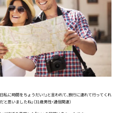
スメ＞ | CLASSY.[クラッシィ]
目 | CLASSY.[クラ
Nov, 17, 2025
Mar,
BEAUTY
WEDDING
【落ちない名品リップ10選】塗
【トレンドの巻き
り直しできない・皮むけしやす
式ゲスト服の鉄板
いetc.悩みをクリア | CLASSY.[ク
ンピ”は『スカー
ラッシィ]
正解！ | CLASSY.
Aug, 5, 2026
Aug,
BEAUTY
WEDDING
ユニクロ名品も！日焼け対策ガ
20万円台〜【カル
チ勢の「ないと無理」なアイテ
ング４選】ラブ、トリ
ムハック7選 | CLASSY.[クラッシ
を『マリッジ』に
ィ]
ます！ | CLASSY.
Aug, 5, 2026
Mar,
BEAUTY
WEDDING
一日私に時間をちょうだい！』と言われて、旅行に連れて行ってくれ
夏の深刻なくすみ・色ムラにア
失敗しない“ゲスト
プローチ！【透明感を底上げ】
リー】にある！結
と思いましたね」（31歳男性・通信関連）
神コスメ３選 | CLASSY.[クラッシ
にも使える上質ベー
ィ]
CLASSY.[クラッシ