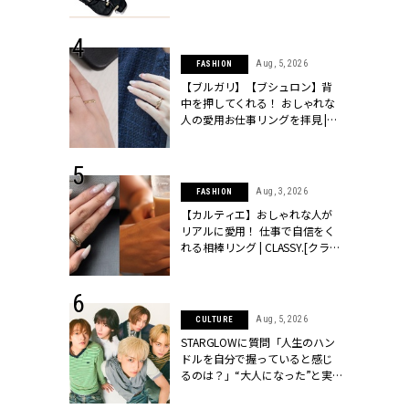
ッシィ]
CLASSY.[クラッシィ]
 24, 2026
Aug, 5, 2026
FASHION
方３選】結婚
【ブルガリ】【ブシュロン】背
“シンプル黒ワ
中を押してくれる！ おしゃれな
フ』で盛るのが
人の愛用お仕事リングを拝見 |
[クラッシィ]
CLASSY.[クラッシィ]
 18, 2025
Aug, 3, 2026
FASHION
ティエ人気リ
【カルティエ】おしゃれな人が
ニティetc.
リアルに愛用！ 仕事で自信をく
選ぶ人増えて
れる相棒リング | CLASSY.[クラッ
[クラッシィ]
シィ]
 24, 2026
Aug, 5, 2026
CULTURE
服”は【セオ
STARGLOWに質問「人生のハン
婚式にも仕事
ドルを自分で握っていると感じ
シック４選 |
るのは？」“大️人になった”と実
ィ]
感する瞬間【3rdシングル
『Drivin' My Life』発売】 |