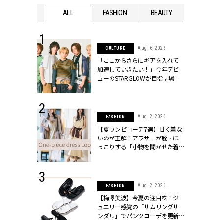
WEDDING
ALL
FASHION
BEAUTY
WEDDIN
 16, 2026
Aug, 6, 2026
CULTURE
はアリ？お呼
「ここからさらにギアを入れて
コーデ＆マナ
加速していきたい！」今年デビ
Y.[クラッシィ]
ューのSTARGLOWが目指す場所
とは？【3rdシングル『Drivin' My
Life』発売】 | CLASSY.[クラッシ
ィ]
 13, 2025
Aug, 2, 2026
FASHION
ブランドのリ
【夏ワンピコーデ7選】甘く着な
0代カップルの
いのが正解！アラサーが脱・ほ
SSY.[クラッシ
っこりする「小物を聞かせた着
こなし」 | CLASSY.[クラッシィ]
 30, 2026
Aug, 2, 2026
FASHION
リー】1つでも
【梅澤美波】今夏の注目株！ジ
ポメラートの
ュエリー感覚の「サムリングサ
シリーズに注
ンダル」でパンツコーデを更新 |