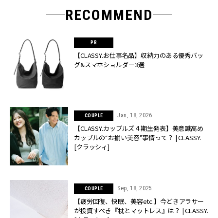
RECOMMEND
【CLASSY.お仕事名品】収納力のある優秀バッ
グ&スマホショルダー3選
Jan, 18, 2026
COUPLE
【CLASSY.カップルズ４期生発表】美意識高め
カップルの“お揃い美容”事情って？ | CLASSY.
[クラッシィ]
Sep, 18, 2025
COUPLE
【疲労回復、快眠、美容etc.】今どきアラサー
が投資すべき『枕とマットレス』は？ | CLASSY.