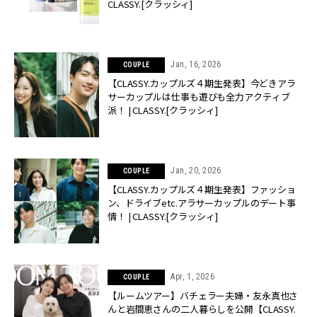
CLASSY.[クラッシィ]
Jan, 16, 2026
COUPLE
【CLASSY.カップルズ４期生発表】今どきアラ
サーカップルは仕事も遊びも全力アクティブ
派！ | CLASSY.[クラッシィ]
Jan, 20, 2026
COUPLE
【CLASSY.カップルズ４期生発表】ファッショ
ン、ドライブetc.アラサーカップルのデート事
情！ | CLASSY.[クラッシィ]
Apr, 1, 2026
COUPLE
【ルームツアー】バチェラー夫婦・友永真也さ
んと岩間恵さんの二人暮らしを公開【CLASSY.