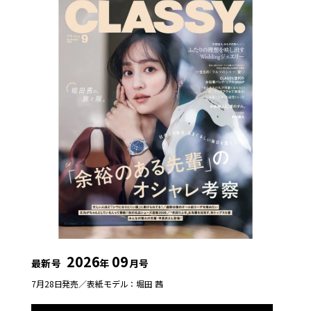
2026
09
最新号
年
月号
7月28日発売／
表紙モデル：堀田 茜