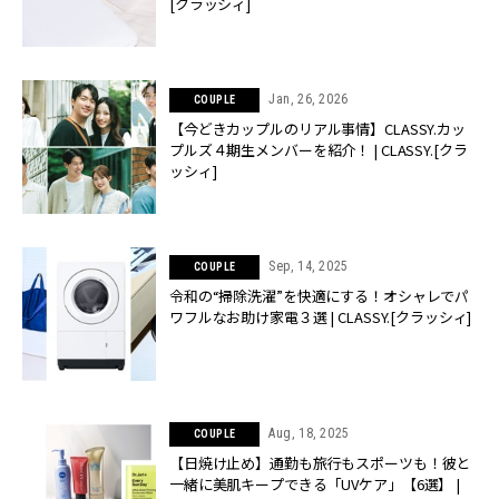
[クラッシィ]
Jan, 26, 2026
COUPLE
【今どきカップルのリアル事情】CLASSY.カッ
プルズ４期生メンバーを紹介！ | CLASSY.[クラ
ッシィ]
Sep, 14, 2025
COUPLE
令和の“掃除洗濯”を快適にする！オシャレでパ
ワフルなお助け家電３選 | CLASSY.[クラッシィ]
Aug, 18, 2025
COUPLE
【日焼け止め】通勤も旅行もスポーツも！彼と
一緒に美肌キープできる「UVケア」【6選】 |