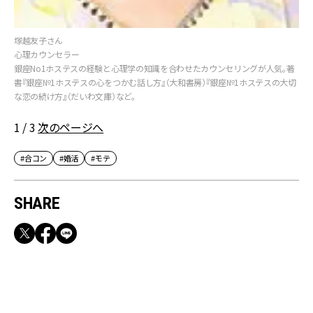
塚越友子さん
心理カウンセラー
銀座No1ホステスの経験と心理学の知識を合わせたカウンセリングが人気。著
書『銀座№1ホステスの心をつかむ話し方』（大和書房）『銀座№1ホステスの大切
な恋の続け方』（だいわ文庫）など。
1 / 3
次のページへ
#合コン
#婚活
#モテ
SHARE