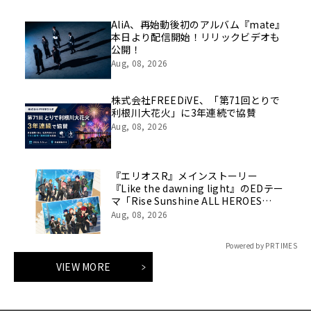
AliA、再始動後初のアルバム『mate』
本日より配信開始！リリックビデオも
公開！
Aug, 08, 2026
株式会社FREEDiVE、「第71回とりで
利根川大花火」に3年連続で協賛
Aug, 08, 2026
『エリオスR』メインストーリー
『Like the dawning light』のEDテー
マ「Rise Sunshine ALL HEROES
Ver.」がフルサイズ配信決定！
Aug, 08, 2026
Powered by PR TIMES
VIEW MORE