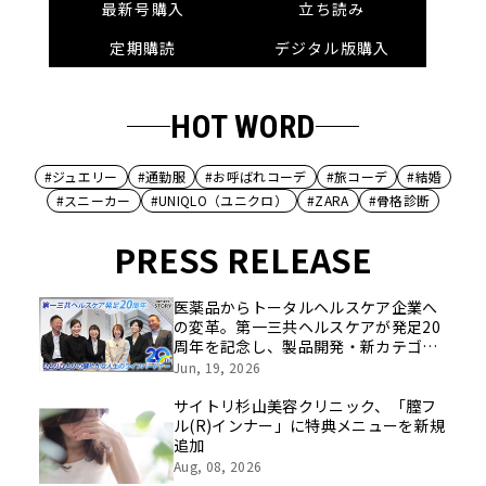
最新号購入
立ち読み
定期購読
デジタル版購入
HOT WORD
#ジュエリー
#通勤服
#お呼ばれコーデ
#旅コーデ
#結婚
#スニーカー
#UNIQLO（ユニクロ）
#ZARA
#骨格診断
PRESS RELEASE
医薬品からトータルヘルスケア企業へ
の変革。第一三共ヘルスケアが発足20
周年を記念し、製品開発・新カテゴリ
挑戦の舞台や旧社統合時のエピソード
Jun, 19, 2026
を社員の想いとともに振り返る特別映
像を公開！
サイトリ杉山美容クリニック、「膣フ
ル(R)インナー」に特典メニューを新規
追加
Aug, 08, 2026