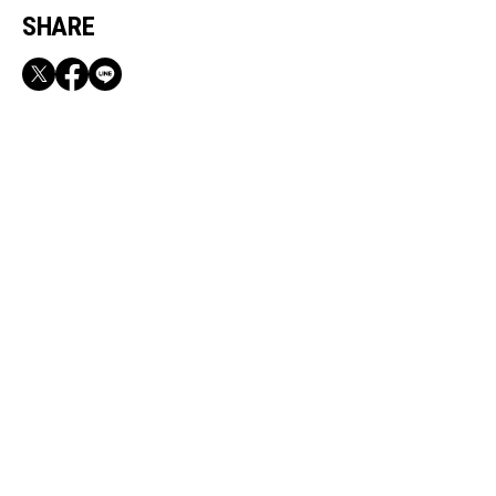
SHARE
RECOMMEND
満員電車も外回りも快適！身軽になれるバッグ
＆スマホショルダー3選
Apr, 1, 2026
COUPLE
【ルームツアー】バチェラー夫婦・友永真也さ