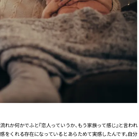
ュー | CLASSY.[クラッシィ]
目 | CLASSY.[クラ
Aug, 7, 2026
Mar,
BEAUTY
WEDDING
冷房・紫外線etc...「夏の隠れ乾
【トレンドの巻き
燥」を防ぐ【ベタつかない名品
式ゲスト服の鉄板
クリーム】3選＜30代のベストコ
ンピ”は『スカー
スメ＞ | CLASSY.[クラッシィ]
正解！ | CLASSY.
Nov, 17, 2025
Aug,
BEAUTY
WEDDING
【落ちない名品リップ10選】塗
20万円台〜【カル
り直しできない・皮むけしやす
ング４選】ラブ、トリ
いetc.悩みをクリア | CLASSY.[ク
を『マリッジ』に
ラッシィ]
ます！ | CLASSY.
Aug, 5, 2026
Sep,
BEAUTY
WEDDING
夏の深刻なくすみ・色ムラにア
“キャトル”で人気
プローチ！【透明感を底上げ】
ュロン】の『ブラ
流れか何かでふと『恋人っていうか、もう家族って感じ』と言われ
神コスメ３選 | CLASSY.[クラッシ
グ』は普段使いもし
心感をくれる存在になっているとあらためて実感したんです。自分
ィ]
CLASSY.[クラッシ