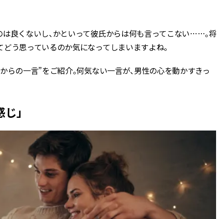
BEAUTY
のは良くないし、かといって彼氏からは何も言ってこない……。将
てどう思っているのか気になってしまいますよね。
Aug, 6, 2026
Feb,
BEAUTY
WEDDING
【ヘアアクセ6選】手抜きに見え
結婚式に黒ドレス
からの一言”をご紹介。何気ない一言が、男性の心を動かすきっ
ない！アラサーのまとめ髪が垢
ばれで失敗しない
抜ける「即戦力アクセ」たち |
ーを解説 | CLASS
CLASSY.[クラッシィ]
感じ」
Aug, 5, 2026
Aug,
BEAUTY
WEDDING
忙しい毎日に「うるおいター
【結婚指輪】人気
ボ」を。新【SOFINA BASIC＋】
ング22選｜20〜3
のお手入れでうるおってなめら
エピソードも | CLA
かな肌を目指す | CLASSY.[クラッ
ィ]
シィ]
Aug, 7, 2026
Jun,
BEAUTY
WEDDING
【UV下地】酷暑に頼れる！
【一生ものジュエ
2,000円台〜3,000円台の名品3選
存在感が際立つ！
｜30代美容ライターが正直レビ
「トゥギャザー」