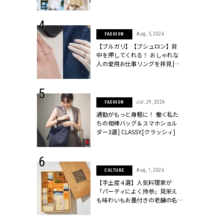
ッシィ]
こなし」 | CLASSY.[クラッシィ]
 24, 2026
Aug, 5, 2026
FASHION
方３選】結婚
【ブルガリ】【ブシュロン】背
“シンプル黒ワ
中を押してくれる！ おしゃれな
フ』で盛るのが
人の愛用お仕事リングを拝見 |
[クラッシィ]
CLASSY.[クラッシィ]
 18, 2025
Jul, 29, 2026
FASHION
ティエ人気リ
通勤がもっと身軽に！ 働く私た
ニティetc.
ちの相棒バッグ＆スマホショル
選ぶ人増えて
ダー3選 | CLASSY.[クラッシィ]
[クラッシィ]
 4, 2025
Aug, 1, 2026
CULTURE
急上昇【ブシ
【手土産４選】人気料理家が
イダルリン
「パーティによく持参」見栄え
やすい！ |
も味わいもお墨付きの老舗の名
ィ]
物とは？ | CLASSY.[クラッシィ]