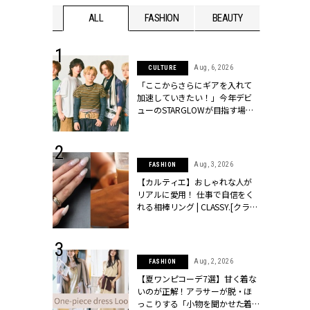
WEDDING
ALL
FASHION
BEAUTY
WEDDIN
 16, 2026
Aug, 6, 2026
CULTURE
はアリ？お呼
「ここからさらにギアを入れて
コーデ＆マナ
加速していきたい！」今年デビ
Y.[クラッシィ]
ューのSTARGLOWが目指す場所
とは？【3rdシングル『Drivin' My
Life』発売】 | CLASSY.[クラッシ
ィ]
 13, 2025
Aug, 3, 2026
FASHION
ブランドのリ
【カルティエ】おしゃれな人が
0代カップルの
リアルに愛用！ 仕事で自信をく
SSY.[クラッシ
れる相棒リング | CLASSY.[クラッ
シィ]
 30, 2026
Aug, 2, 2026
FASHION
リー】1つでも
【夏ワンピコーデ7選】甘く着な
ポメラートの
いのが正解！アラサーが脱・ほ
シリーズに注
っこりする「小物を聞かせた着