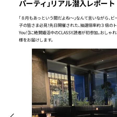
パーティ」リアル潜入レポート
「８月もあっという間だよね〜」なんて言いながら、
子の皆さま必見！先日開催された、抽選倍率約３倍のト
You！】に絶賛婚活中のCLASSY.読者が初参加。お
様をお届けします。