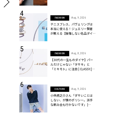
シィ]
 14, 2025
Aug, 9, 2026
FASHION
25年秋の挙
テニスブレス、パヴェリングは
をレポート＜
本当に使える！ジュエリー賢者
像集＞ |
が教える【後悔しない名品ダイ
ィ]
ヤ】３選 | CLASSY.[クラッシィ]
 13, 2025
Aug, 8, 2026
FASHION
ブランドのリ
【30代の一生ものダイヤ】パー
0代カップルの
ルだけじゃない「タサキ」と
SSY.[クラッシ
「ミキモト」に注目 | CLASSY.[ク
ラッシィ]
ミシュランを獲得したシェフが織りなすメニューを味わえるなん
 27, 2026
Aug, 9, 2026
CULTURE
届のプレゼン
小林虎之介さん「ダサいことは
だけの指輪が
しない、が僕のポリシー。派手
フェアを開
な飲み会も行かないです」 |
クラッシィ]
CLASSY.[クラッシィ]