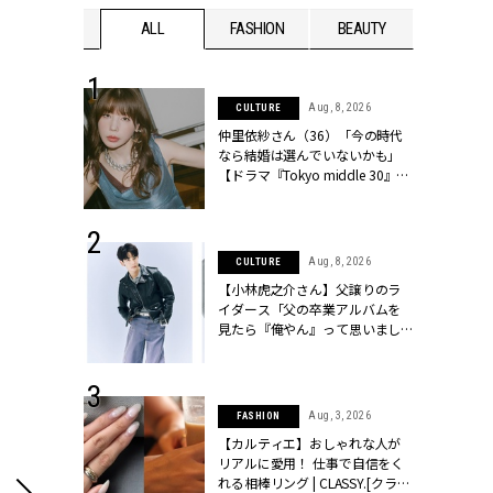
WEDDING
ALL
FASHION
BEAUTY
WEDDIN
 30, 2026
Aug, 8, 2026
CULTURE
リー】1つでも
仲里依紗さん（36）「今の時代
ポメラートの
なら結婚は選んでいないかも」
シリーズに注
【ドラマ『Tokyo middle 30』イ
ッシィ]
ンタビュー】 | CLASSY.[クラッシ
ィ]
 17, 2026
Aug, 8, 2026
CULTURE
ラグジュアリ
【小林虎之介さん】父譲りのラ
ルな『ブライ
イダース「父の卒業アルバムを
| CLASSY.
見たら『俺やん』って思いまし
た（笑）」 | CLASSY.[クラッシ
ィ]
 16, 2026
Aug, 3, 2026
FASHION
はアリ？お呼
【カルティエ】おしゃれな人が
コーデ＆マナ
リアルに愛用！ 仕事で自信をく
Y.[クラッシィ]
れる相棒リング | CLASSY.[クラッ