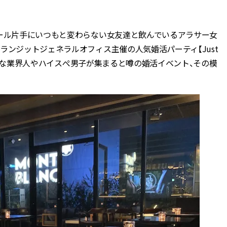
BEAUTY
ビール片手にいつもと変わらない女友達と飲んでいるアラサー女
ランジットジェネラルオフィス主催の人気婚活パーティ【Just
Aug, 8, 2026
Jun,
BEAUTY
WEDDING
しゃれな業界人やハイスぺ男子が集まると噂の婚活イベント、その模
【エルメス】初の本格リップケ
【一生ものジュエ
アコレクション誕生！憧れのア
存在感が際立つ！
イテムで唇をもっと美しく |
「トゥギャザー」
CLASSY.[クラッシィ]
目 | CLASSY.[クラ
Aug, 7, 2026
Mar,
BEAUTY
WEDDING
【UV下地】酷暑に頼れる！
【10万円台から】
2,000円台〜3,000円台の名品3選
ーでよりパーソナ
｜30代美容ライターが正直レビ
ダルジュエリー』４選 
ュー | CLASSY.[クラッシィ]
[クラッシィ]
Aug, 8, 2026
Feb,
BEAUTY
WEDDING
“盛りすぎない”がトレンド！
結婚式に黒ドレス
【最旬マスカラ4選】さりげない
ばれで失敗しない
ボリュームと絶妙カラー |
ーを解説 | CLASS