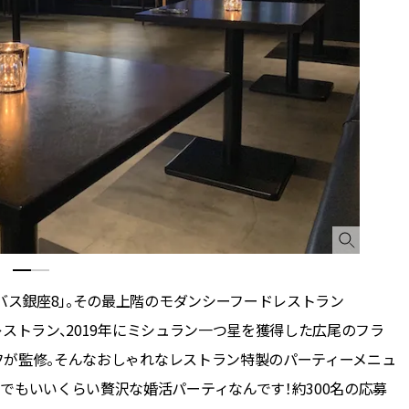
CLASSY.[クラッシィ]
Sep, 25, 2025
Dec,
BEAUTY
WEDDING
マルジェラの“レプリカ”に新作
【堀田茜さん】20
も！注目度急上昇の『フレグラ
式・披露宴の全容
ンス』５選 | CLASSY.[クラッシ
CLASSY.独占取材画
ィ]
CLASSY.[クラッシ
Aug, 8, 2026
Aug,
BEAUTY
WEDDING
【シャネル】「ココ マドモアゼ
【結婚指輪】人気
ル クラッシュ アプソリュ」の限
ング22選｜20〜3
定カフェが登場！世界観に没入
エピソードも | CLA
できる体験型イベントが開催 |
ィ]
CLASSY.[クラッシィ]
バス銀座8」。その最上階のモダンシーフードレストラン
Oct, 9, 2025
Jul,
BEAUTY
WEDDING
のレストラン、2019年にミシュラン一つ星を獲得した広尾のフラ
【エルメス】トラベルサイズの
【ブルガリの婚姻
ェフが監修。そんなおしゃれなレストラン特製のパーティーメニュ
ブラシセットとフェイスパウダ
トも】世界に一つ
ーが新登場 | CLASSY.[クラッシ
作れるブライダル
でもいいくらい贅沢な婚活パーティなんです！約300名の応募
ィ]
催！ | CLASSY.[