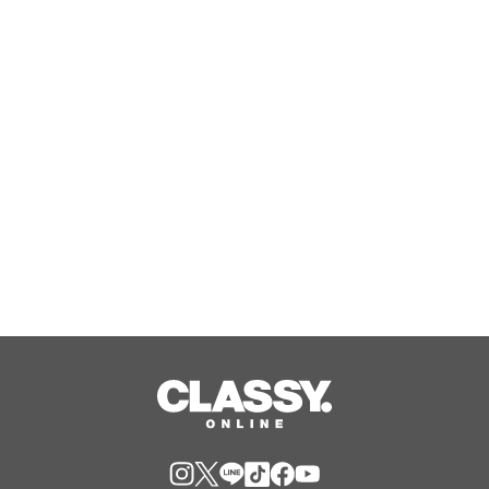
驚くほど軽い鋳物鍋「キャストライン
エアココット」 ティファール70周年を
記念した限定カラー「フレーズレッド
IHココット鍋 24cm」数量限定で発
Aug, 06, 2026
売！
エルモとクッキーモンスターが歌う新
曲などを通じてセサミストリートが子
どもたちのエモーショナル・ウェルビ
ーイングをサポート
Aug, 06, 2026