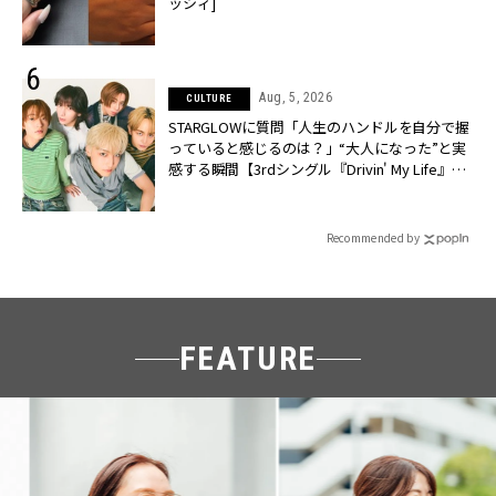
ッシィ]
Aug, 5, 2026
CULTURE
STARGLOWに質問「人生のハンドルを自分で握
っていると感じるのは？」“大️人になった”と実
感する瞬間【3rdシングル『Drivin' My Life』発
売】 | CLASSY.[クラッシィ]
Recommended by
FEATURE