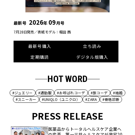
2026
09
最新号
年
月号
7月28日発売／
表紙モデル：堀田 茜
最新号購入
立ち読み
定期購読
デジタル版購入
HOT WORD
#ジュエリー
#通勤服
#お呼ばれコーデ
#旅コーデ
#結婚
#スニーカー
#UNIQLO（ユニクロ）
#ZARA
#骨格診断
PRESS RELEASE
医薬品からトータルヘルスケア企業へ
の変革。第一三共ヘルスケアが発足20