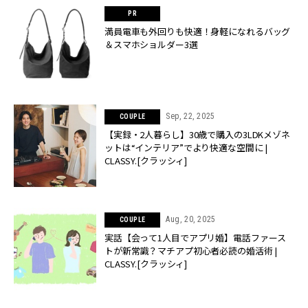
満員電車も外回りも快適！身軽になれるバッグ
＆スマホショルダー3選
Sep, 22, 2025
COUPLE
【実録・2人暮らし】30歳で購入の3LDKメゾネ
ットは“インテリア”でより快適な空間に |
CLASSY.[クラッシィ]
Aug, 20, 2025
COUPLE
実話【会って1人目でアプリ婚】電話ファース
トが新常識？マチアプ初心者必読の婚活術 |
CLASSY.[クラッシィ]