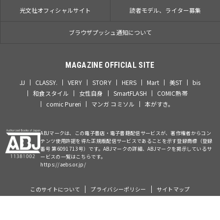
光文社オフィシャルサイト
読者モデル、ライター募集
ブラウザプッシュ通知について
MAGAZINE OFFICIAL SITE
JJ
CLASSY.
VERY
STORY
HERS
Mart
美ST
bis
和食スタイル
女性自身
SmartFLASH
COMIC熱帯
comic Pureri
マンガ コミソル
本がすき。
ABJマークは、この電子書店・電子書籍配信サービスが、著作権者からコン
テンツ使用許諾を得た正規版配信サービスであることを示す登録商標（登録
番号 第6091713号）です。ABJマークの詳細、ABJマークを掲示しているサ
ービスの一覧はこちらです。
https://aebs.or.jp/
このサイトについて
プライバシーポリシー
サイトマップ
©Kobunsha Co., Ltd. All Rights Reserved.