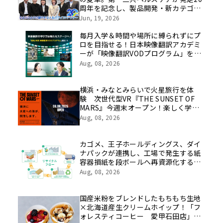
周年を記念し、製品開発・新カテゴリ
挑戦の舞台や旧社統合時のエピソード
Jun, 19, 2026
を社員の想いとともに振り返る特別映
像を公開！
毎月入学＆時間や場所に縛られずにプ
ロを目指せる！日本映像翻訳アカデミ
ーが「映像翻訳VODプログラム」を
2026年10月より開講！
Aug, 08, 2026
横浜・みなとみらいで火星旅行を体
験 次世代型VR『THE SUNSET OF
MARS』今週末オープン！楽しく学べ
るパネル展やワークショップなど関連
Aug, 08, 2026
イベントも
カゴメ、王子ホールディングス、ダイ
ナパックが連携し、工場で発生する紙
容器損紙を段ボールへ再資源化する実
証を開始
Aug, 08, 2026
国産米粉をブレンドしたもちもち生地
×北海道産生クリームホイップ！「フ
ォレスティコーヒー 愛甲石田店」に