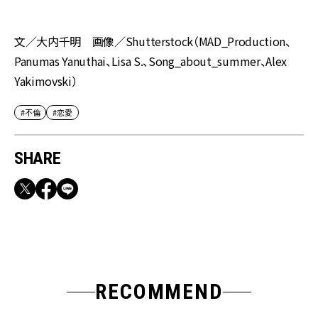
文／大内千明 画像／Shutterstock（MAD_Production、
Panumas Yanuthai、Lisa S.、Song_about_summer、Alex
Yakimovski）
#不倫
#恋愛
SHARE
RECOMMEND