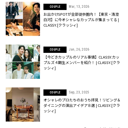
Mar, 13, 2026
COUPLE
お出かけSPOTが全部徒歩圏内！【東京・清澄
白河】に今オシャレなカップルが集まってる |
CLASSY.[クラッシィ]
Jan, 26, 2026
COUPLE
【今どきカップルのリアル事情】CLASSY.カッ
プルズ４期生メンバーを紹介！ | CLASSY.[クラ
ッシィ]
Sep, 23, 2025
COUPLE
オシャレのプロたちのおうち拝見！リビング＆
ダイニングの演出アイデア８選 | CLASSY.[クラ
ッシィ]