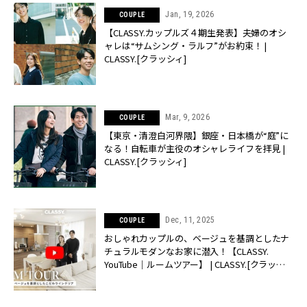
Jan, 19, 2026
COUPLE
【CLASSY.カップルズ４期生発表】夫婦のオシ
ャレは“サムシング・ラルフ”がお約束！ |
CLASSY.[クラッシィ]
Mar, 9, 2026
COUPLE
【東京・清澄白河界隈】銀座・日本橋が“庭”に
なる！自転車が主役のオシャレライフを拝見 |
CLASSY.[クラッシィ]
Dec, 11, 2025
COUPLE
おしゃれカップルの、ベージュを基調としたナ
チュラルモダンなお家に潜入！【CLASSY.
YouTube｜ルームツアー】 | CLASSY.[クラッシ
ィ]