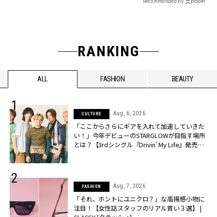
Recommended by
RANKING
ALL
FASHION
BEAUTY
Aug, 6, 2026
CULTURE
「ここからさらにギアを入れて加速していきた
い！」今年デビューのSTARGLOWが目指す場所
とは？【3rdシングル『Drivin' My Life』発売】 |
CLASSY.[クラッシィ]
Aug, 7, 2026
FASHION
「それ、ホントにユニクロ？」な高揚感小物に
注目！【女性誌スタッフのリアル買い３選】 |