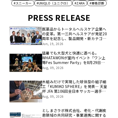
#スニーカー
#UNIQLO（ユニクロ）
#ZARA
#骨格診断
PRESS RELEASE
医薬品からトータルヘルスケア企業へ
の変革。第一三共ヘルスケアが発足20
周年を記念し、製品開発・新カテゴリ
挑戦の舞台や旧社統合時のエピソード
Jun, 19, 2026
を社員の想いとともに振り返る特別映
像を公開！
猛暑でも大型犬と快適に遊べる。
WHATAWONが室内イベント「ワン上
等Fes Summer Party」を8月29日開
催
Aug, 09, 2026
木組みだけで実現した球体型の組子細
工「KUMIKO SPHERE」を発表― 天皇
杯 JFA 第106回全日本サッカー選手権
大会の公式ビジュアルにも採用 ―
Aug, 09, 2026
としまさラボ株式会社、老化・代謝疾
患領域の共同研究・事業連携に関する