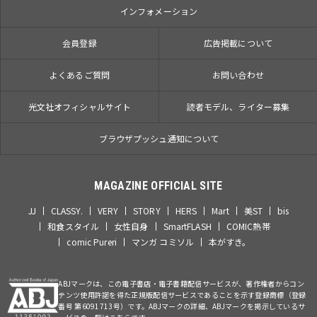
インフォメーション
会員登録
広告掲載について
よくあるご質問
お問い合わせ
光文社オフィシャルサイト
読者モデル、ライター募集
ブラウザプッシュ通知について
MAGAZINE OFFICIAL SITE
JJ
CLASSY.
VERY
STORY
HERS
Mart
美ST
bis
和食スタイル
女性自身
SmartFLASH
COMIC熱帯
comic Pureri
マンガ コミソル
本がすき。
ABJマークは、この電子書店・電子書籍配信サービスが、著作権者からコン
テンツ使用許諾を得た正規版配信サービスであることを示す登録商標（登録
番号 第6091713号）です。ABJマークの詳細、ABJマークを掲示しているサ