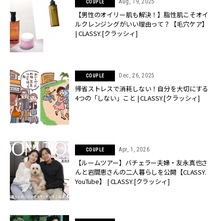
Aug, 19, 2025
COUPLE
【男性のオイリー肌も解決！】脂性肌こそオイ
ルクレンジングがいい理由って？【毛穴ケア】
| CLASSY.[クラッシィ]
Dec, 26, 2025
COUPLE
帰省ストレスで消耗しない！自分を大切にする
4つの「しない」こと | CLASSY.[クラッシィ]
Apr, 1, 2026
COUPLE
【ルームツアー】バチェラー夫婦・友永真也さ
んと岩間恵さんの二人暮らしを公開【CLASSY.
YouTube】 | CLASSY.[クラッシィ]