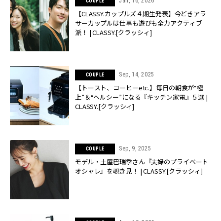
Jan, 16, 2026
COUPLE
【CLASSY.カップルズ４期生発表】今どきアラ
サーカップルは仕事も遊びも全力アクティブ
派！ | CLASSY.[クラッシィ]
Sep, 14, 2025
COUPLE
【トースト、コーヒーetc.】毎日の朝食が“極
上”＆“ヘルシー”になる『キッチン家電』５選 |
CLASSY.[クラッシィ]
Sep, 9, 2025
COUPLE
モデル・土屋巴瑞季さん『夫婦のプライベート
オシャレ』を覗き見！ | CLASSY.[クラッシィ]