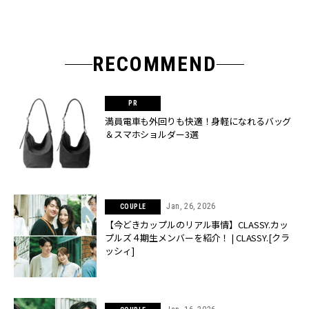
RECOMMEND
満員電車も外回りも快適！身軽になれるバッグ
＆スマホショルダー3選
Jan, 26, 2026
COUPLE
【今どきカップルのリアル事情】CLASSY.カッ
プルズ４期生メンバーを紹介！ | CLASSY.[クラ
ッシィ]