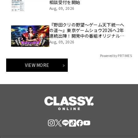
相談受付を開始
Aug, 09, 2026
『野田クリの野望～ゲーム天下統一へ
の道～』東京ゲームショウ2026へ2年
連続出陣！開発中の番組オリジナルゲ
ームを世界最速体験！失敗したら即
Aug, 09, 2026
「打ち首」！？しんや＆青木マッチョ
参加のイベントも開催！
Powered by PR TIMES
VIEW MORE