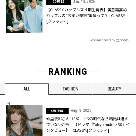
Jan, 18, 2026
COUPLE
【CLASSY.カップルズ４期生発表】美意識高め
カップルの“お揃い美容”事情って？ | CLASSY.
[クラッシィ]
Recommended by
RANKING
ALL
FASHION
BEAUTY
Aug, 8, 2026
CULTURE
仲里依紗さん（36）「今の時代なら結婚は選ん
でいないかも」【ドラマ『Tokyo middle 30』イ
ンタビュー】 | CLASSY.[クラッシィ]