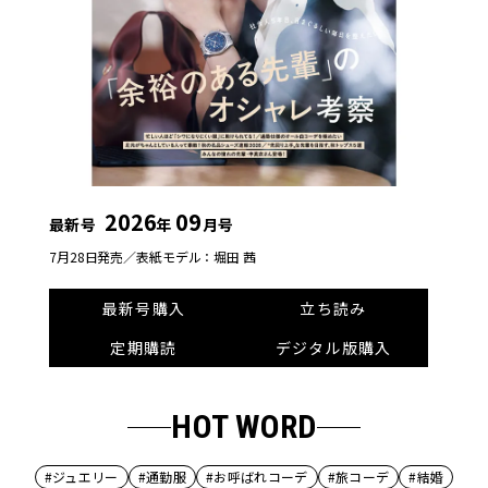
2026
09
最新号
年
月号
7月28日発売／
表紙モデル：堀田 茜
最新号購入
立ち読み
定期購読
デジタル版購入
HOT WORD
#ジュエリー
#通勤服
#お呼ばれコーデ
#旅コーデ
#結婚