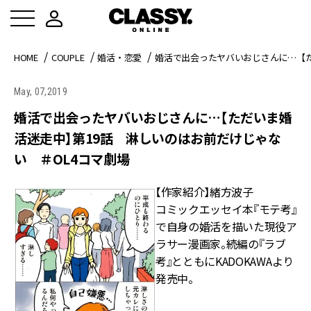
HOME
COUPLE
婚活・恋愛
婚活で出会ったヤバいおじさんに…【た
May, 07,2019
婚活で出会ったヤバいおじさんに…【ただいま婚
活迷走中】第19話 淋しいのはお前だけじゃな
い ＃OL4コマ劇場
【作家紹介】緒方波子
コミックエッセイ本『モテ考』
で自身の婚活を描いた現役ア
ラサー漫画家。続編の『ラブ
考』とともにKADOKAWAより
発売中。