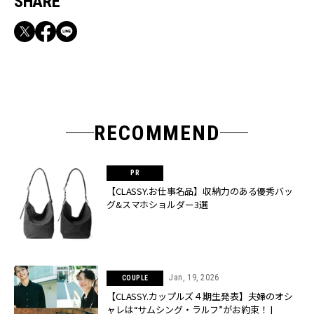
SHARE
RECOMMEND
【CLASSY.お仕事名品】収納力のある優秀バッ
グ&スマホショルダー3選
Jan, 19, 2026
COUPLE
【CLASSY.カップルズ４期生発表】夫婦のオシ
ャレは“サムシング・ラルフ”がお約束！ |