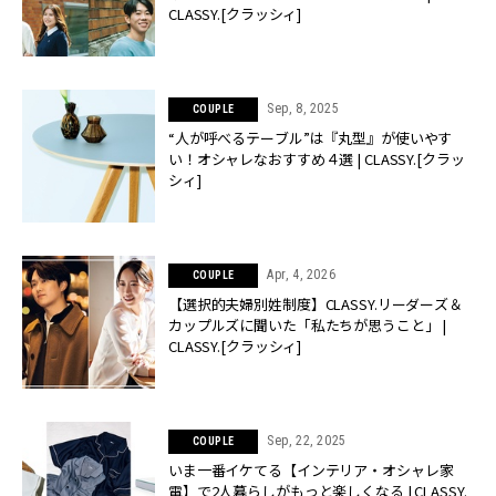
CLASSY.[クラッシィ]
Sep, 8, 2025
COUPLE
“人が呼べるテーブル”は『丸型』が使いやす
い！オシャレなおすすめ４選 | CLASSY.[クラッ
シィ]
Apr, 4, 2026
COUPLE
【選択的夫婦別姓制度】CLASSY.リーダーズ＆
カップルズに聞いた「私たちが思うこと」 |
CLASSY.[クラッシィ]
Sep, 22, 2025
COUPLE
いま一番イケてる【インテリア・オシャレ家
電】で2人暮らしがもっと楽しくなる | CLASSY.