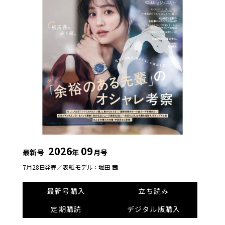
2026
09
最新号
年
月号
7月28日発売／
表紙モデル：堀田 茜
最新号購入
立ち読み
定期購読
デジタル版購入