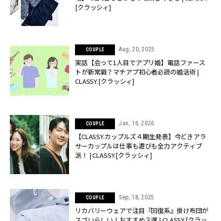
[クラッシィ]
Aug, 20, 2025
COUPLE
実話【会って1人目でアプリ婚】電話ファース
トが新常識？マチアプ初心者必読の婚活術 |
CLASSY.[クラッシィ]
Jan, 16, 2026
COUPLE
【CLASSY.カップルズ４期生発表】今どきアラ
サーカップルは仕事も遊びも全力アクティブ
派！ | CLASSY.[クラッシィ]
Sep, 18, 2025
COUPLE
リカバリーウェアで注目『回復系』掛け布団が
スゴいらしい！おすすめ３選 | CLASSY.[クラッ