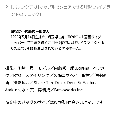
【バレンシアガ】カップルでシェアできる「憧れハイブラ
ンドのリュック」
彼役は…内藤秀一郎さん
1996年5月14日生まれ、埼玉県出身。2020年に『仮面ライダー
セイバー』で主演を務め注目を浴びる。以降、ドラマに引っ張
りだこで、今最も注目されている俳優の一人。
撮影／川﨑一貴 モデル／内藤秀一郎、Lorena ヘアメー
ク／RYO スタイリング／久保コウヘイ 取材／伊藤綾
香 撮影協力／Shake Tree Diner、Deus Ex Machina
Asakusa、水ト葉 再構成／Bravoworks.Inc
※文中のバッグのサイズはW=幅、H=高さ、D=マチです。