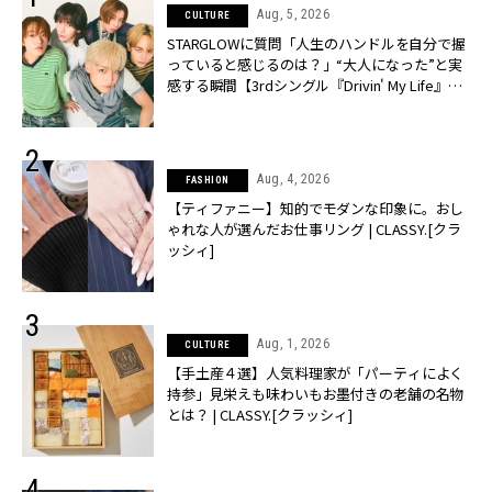
Aug, 5, 2026
CULTURE
STARGLOWに質問「人生のハンドルを自分で握
っていると感じるのは？」“大️人になった”と実
感する瞬間【3rdシングル『Drivin' My Life』発
売】 | CLASSY.[クラッシィ]
Aug, 4, 2026
FASHION
【ティファニー】知的でモダンな印象に。おし
ゃれな人が選んだお仕事リング | CLASSY.[クラ
ッシィ]
Aug, 1, 2026
CULTURE
【手土産４選】人気料理家が「パーティによく
持参」見栄えも味わいもお墨付きの老舗の名物
とは？ | CLASSY.[クラッシィ]