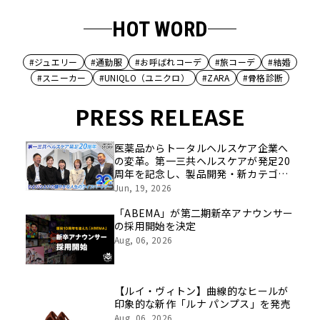
HOT WORD
#ジュエリー
#通勤服
#お呼ばれコーデ
#旅コーデ
#結婚
#スニーカー
#UNIQLO（ユニクロ）
#ZARA
#骨格診断
PRESS RELEASE
医薬品からトータルヘルスケア企業へ
の変革。第一三共ヘルスケアが発足20
周年を記念し、製品開発・新カテゴリ
挑戦の舞台や旧社統合時のエピソード
Jun, 19, 2026
を社員の想いとともに振り返る特別映
像を公開！
「ABEMA」が第二期新卒アナウンサー
の採用開始を決定
Aug, 06, 2026
【ルイ・ヴィトン】曲線的なヒールが
印象的な新作「ルナ パンプス」を発売
Aug, 06, 2026