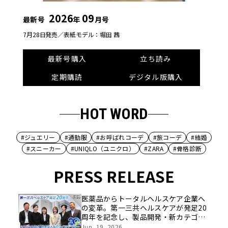
2026
09
最新号
年
月号
7月28日発売／
表紙モデル：堀田 茜
最新号購入
立ち読み
定期購読
デジタル版購入
HOT WORD
#ジュエリー
#通勤服
#お呼ばれコーデ
#旅コーデ
#結婚
#スニーカー
#UNIQLO（ユニクロ）
#ZARA
#骨格診断
PRESS RELEASE
医薬品からトータルヘルスケア企業へ
の変革。第一三共ヘルスケアが発足20
周年を記念し、製品開発・新カテゴリ
挑戦の舞台や旧社統合時のエピソード
Jun, 19, 2026