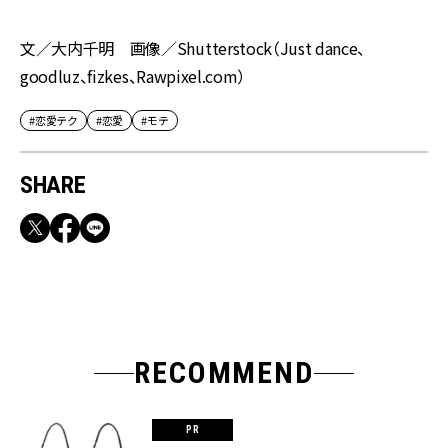
文／大内千明 画像／Shutterstock（Just dance、
goodluz、fizkes、Rawpixel.com）
#恋愛テク
#恋愛
#モテ
SHARE
RECOMMEND