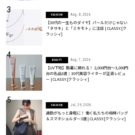
Aug, 8, 2026
FASHION
【30代の一生ものダイヤ】パールだけじゃない
「タサキ」と「ミキモト」に注目 | CLASSY.[ク
ラッシィ]
Aug, 7, 2026
BEAUTY
【UV下地】酷暑に頼れる！ 2,000円台〜3,000円
台の名品3選｜30代美容ライターが正直レビュ
ー | CLASSY.[クラッシィ]
Jul, 29, 2026
FASHION
通勤がもっと身軽に！ 働く私たちの相棒バッグ
＆スマホショルダー3選 | CLASSY.[クラッシィ]