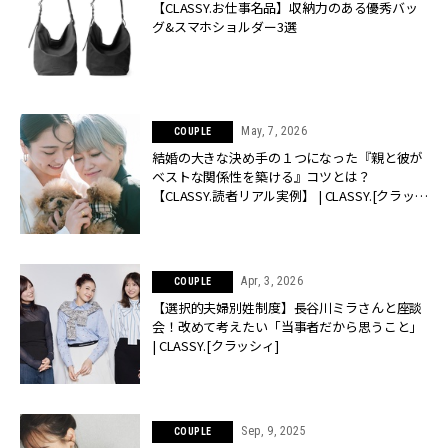
【CLASSY.お仕事名品】収納力のある優秀バッ
グ&スマホショルダー3選
May, 7, 2026
COUPLE
結婚の大きな決め手の１つになった『親と彼が
ベストな関係性を築ける』コツとは？
【CLASSY.読者リアル実例】 | CLASSY.[クラッシ
ィ]
Apr, 3, 2026
COUPLE
【選択的夫婦別姓制度】長谷川ミラさんと座談
会！改めて考えたい「当事者だから思うこと」
| CLASSY.[クラッシィ]
Sep, 9, 2025
COUPLE