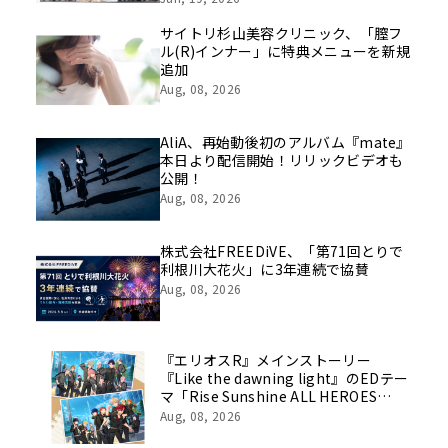
を社員の想いとともに振り返る特別映
像を公開！
サイトリ杉山美容クリニック、「膣フ
ル(R)インナー」に特典メニューを新規
追加
Aug, 08, 2026
AliA、再始動後初のアルバム『mate』
本日より配信開始！リリックビデオも
公開！
Aug, 08, 2026
株式会社FREEDiVE、「第71回とりで
利根川大花火」に3年連続で協賛
Aug, 08, 2026
『エリオスR』メインストーリー
『Like the dawning light』のEDテー
マ「Rise Sunshine ALL HEROES
Ver.」がフルサイズ配信決定！
Aug, 08, 2026