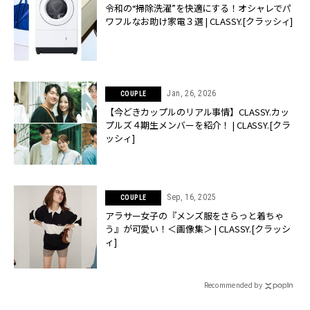
令和の“掃除洗濯”を快適にする！オシャレでパ
ワフルなお助け家電３選 | CLASSY.[クラッシィ]
Jan, 26, 2026
COUPLE
【今どきカップルのリアル事情】CLASSY.カッ
プルズ４期生メンバーを紹介！ | CLASSY.[クラ
ッシィ]
Sep, 16, 2025
COUPLE
アラサー女子の『メンズ服をさらっと着ちゃ
う』が可愛い！＜画像集＞ | CLASSY.[クラッシ
ィ]
Recommended by