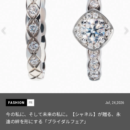
FASHION
PR
Jul, 15,2026
【ICB】人気インフルエンサーと共同制作! 週5で着たく
なる「名品ブラウス」２選