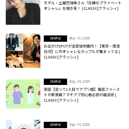
モデル・土屋巴瑞季さん『夫婦のプライベート
オシャレ』を覗き見！ | CLASSY.[クラッシィ]
Mar, 13, 2026
COUPLE
お出かけSPOTが全部徒歩圏内！【東京・清澄
白河】に今オシャレなカップルが集まってる |
CLASSY.[クラッシィ]
Aug, 20, 2025
COUPLE
実話【会って1人目でアプリ婚】電話ファース
トが新常識？マチアプ初心者必読の婚活術 |
CLASSY.[クラッシィ]
Sep, 14, 2025
COUPLE