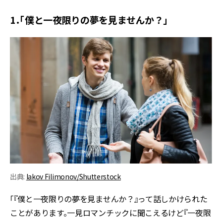
1．「僕と一夜限りの夢を見ませんか？」
出典:
Iakov Filimonov/Shutterstock
「『僕と一夜限りの夢を見ませんか？』って話しかけられた
ことがあります。一見ロマンチックに聞こえるけど『一夜限