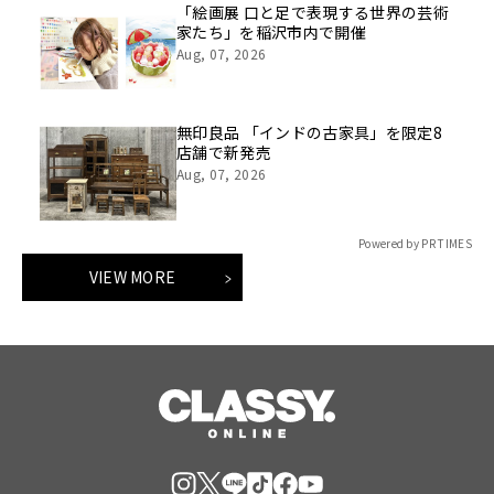
「絵画展 口と足で表現する世界の芸術
家たち」を稲沢市内で開催
Aug, 07, 2026
無印良品 「インドの古家具」を限定8
店舗で新発売
Aug, 07, 2026
Powered by PR TIMES
VIEW MORE