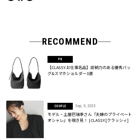
RECOMMEND
【CLASSY.お仕事名品】収納力のある優秀バッ
グ&スマホショルダー3選
Sep, 9, 2025
COUPLE
モデル・土屋巴瑞季さん『夫婦のプライベート
オシャレ』を覗き見！ | CLASSY.[クラッシィ]