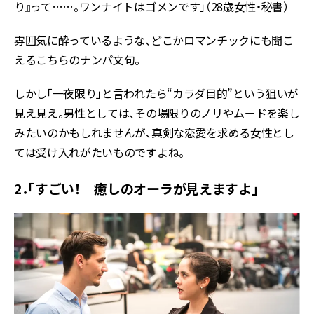
り』って……。ワンナイトはゴメンです」（28歳女性・秘書）
雰囲気に酔っているような、どこかロマンチックにも聞こ
えるこちらのナンパ文句。
しかし「一夜限り」と言われたら“カラダ目的”という狙いが
見え見え。男性としては、その場限りのノリやムードを楽し
みたいのかもしれませんが、真剣な恋愛を求める女性とし
ては受け入れがたいものですよね。
2．「すごい！ 癒しのオーラが見えますよ」