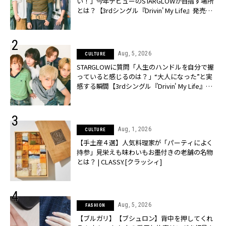
い！」今年デビューのSTARGLOWが目指す場所
とは？【3rdシングル『Drivin' My Life』発売】 |
CLASSY.[クラッシィ]
Aug, 5, 2026
CULTURE
STARGLOWに質問「人生のハンドルを自分で握
っていると感じるのは？」“大️人になった”と実
感する瞬間【3rdシングル『Drivin' My Life』発
売】 | CLASSY.[クラッシィ]
Aug, 1, 2026
CULTURE
【手土産４選】人気料理家が「パーティによく
持参」見栄えも味わいもお墨付きの老舗の名物
とは？ | CLASSY.[クラッシィ]
Aug, 5, 2026
FASHION
【ブルガリ】【ブシュロン】背中を押してくれ