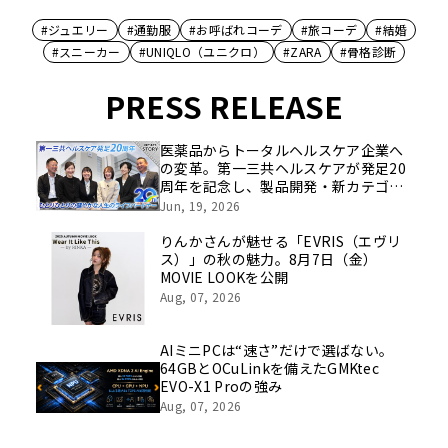
#ジュエリー
#通勤服
#お呼ばれコーデ
#旅コーデ
#結婚
#スニーカー
#UNIQLO（ユニクロ）
#ZARA
#骨格診断
PRESS RELEASE
医薬品からトータルヘルスケア企業へ
の変革。第一三共ヘルスケアが発足20
周年を記念し、製品開発・新カテゴリ
挑戦の舞台や旧社統合時のエピソード
Jun, 19, 2026
を社員の想いとともに振り返る特別映
像を公開！
りんかさんが魅せる「EVRIS（エヴリ
ス）」の秋の魅力。8月7日（金）
MOVIE LOOKを公開
Aug, 07, 2026
AIミニPCは“速さ”だけで選ばない。
64GBとOCuLinkを備えたGMKtec
EVO-X1 Proの強み
Aug, 07, 2026