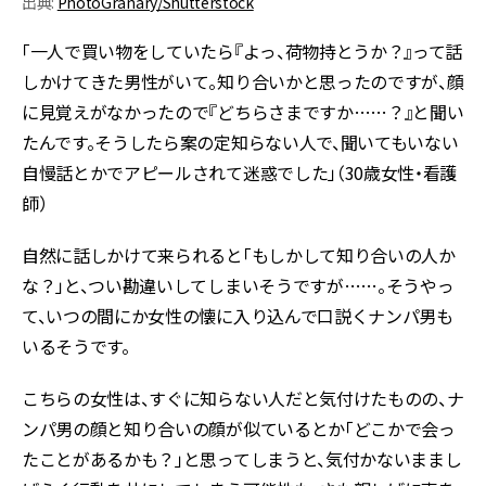
出典:
PhotoGranary/Shutterstock
「一人で買い物をしていたら『よっ、荷物持とうか？』って話
しかけてきた男性がいて。知り合いかと思ったのですが、顔
に見覚えがなかったので『どちらさまですか……？』と聞い
たんです。そうしたら案の定知らない人で、聞いてもいない
自慢話とかでアピールされて迷惑でした」（30歳女性・看護
師）
自然に話しかけて来られると「もしかして知り合いの人か
な？」と、つい勘違いしてしまいそうですが……。そうやっ
て、いつの間にか女性の懐に入り込んで口説くナンパ男も
いるそうです。
こちらの女性は、すぐに知らない人だと気付けたものの、ナ
ンパ男の顔と知り合いの顔が似ているとか「どこかで会っ
たことがあるかも？」と思ってしまうと、気付かないままし