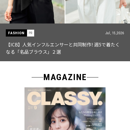
FASHION
PR
Jul, 15,2026
【ICB】人気インフルエンサーと共同制作! 週5で着たく
なる「名品ブラウス」２選
MAGAZINE