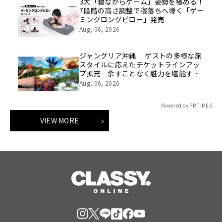
3大「寝ながらゲーム」姿勢を極める！
7段階の高さ調整で寝落ちへ導く「ゲー
ミングロングピロー」発売
Aug, 06, 2026
ジャングリア沖縄 ゲストの多様な旅
スタイルに応えたチケットラインアッ
プ拡充 余すことなく魅力を堪能する
「ロイヤルチケット」新登場
Aug, 06, 2026
Powered by PR TIMES
VIEW MORE