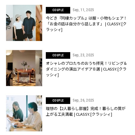
Sep, 11, 2025
COUPLE
今どき『同棲カップル』は服・小物もシェア！
「お金の話は自分から話します」 | CLASSY.[ク
ラッシィ]
Sep, 23, 2025
COUPLE
オシャレのプロたちのおうち拝見！リビング＆
ダイニングの演出アイデア８選 | CLASSY.[クラ
ッシィ]
Sep, 26, 2025
COUPLE
理想の【2人暮らし部屋】完成！暮らしの質が
上がる工夫満載 | CLASSY.[クラッシィ]