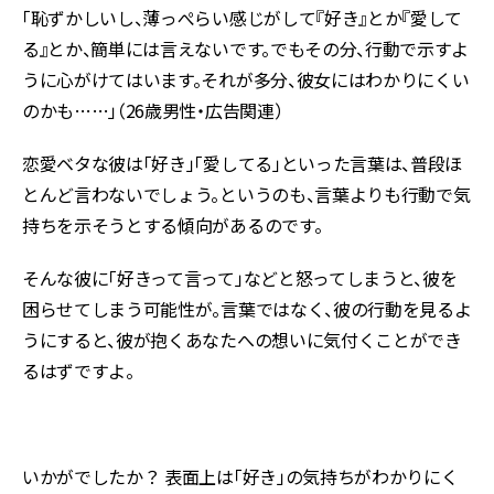
「恥ずかしいし、薄っぺらい感じがして『好き』とか『愛して
る』とか、簡単には言えないです。でもその分、行動で示すよ
うに心がけてはいます。それが多分、彼女にはわかりにくい
のかも……」（26歳男性・広告関連）
恋愛ベタな彼は「好き」「愛してる」といった言葉は、普段ほ
とんど言わないでしょう。というのも、言葉よりも行動で気
持ちを示そうとする傾向があるのです。
そんな彼に「好きって言って」などと怒ってしまうと、彼を
困らせてしまう可能性が。言葉ではなく、彼の行動を見るよ
うにすると、彼が抱くあなたへの想いに気付くことができ
るはずですよ。
いかがでしたか？ 表面上は「好き」の気持ちがわかりにく