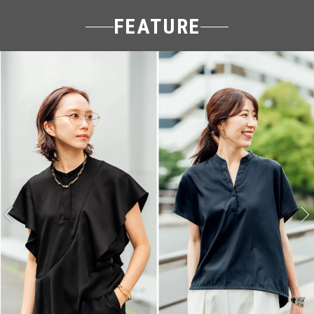
FEATURE