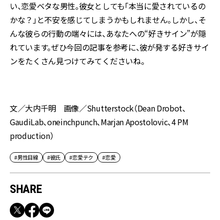
い、恋愛ベタな男性。彼女としても「本当に愛されているの
かな？」と不安を感じてしまうかもしれません。しかし、そ
んな彼らの行動の端々には、あなたへの“好きサイン”が隠
れています。ぜひ今回の記事を参考に、彼が発する好きサイ
ンをたくさん見つけてみてくださいね。
文／大内千明 画像／Shutterstock（Dean Drobot、
GaudiLab、oneinchpunch、Marjan Apostolovic、4 PM
production）
#男性目線
#彼氏
#恋愛テク
#恋愛
SHARE