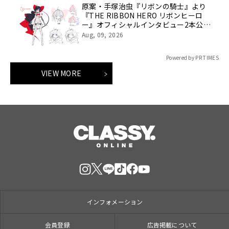
原案・手塚治虫『リボンの騎士』より
『THE RIBBON HERO リボンヒーロ
ー』オフィシャルインタビュー2本公
開！五十嵐祐貴監督ソロ＆五十嵐祐貴
Aug, 09, 2026
（監督）×望月けい（キャラクター原
案）対談
Powered by PR TIMES
VIEW MORE
インフォメーション
会員登録
広告掲載について