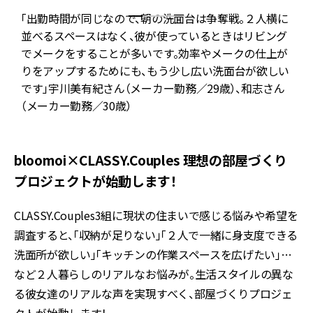
「出勤時間が同じなので、朝の洗面台は争奪戦。２人横に
並べるスペースはなく、彼が使っているときはリビング
合
でメークをすることが多いです。効率やメークの仕上が
）
りをアップするためにも、もう少し広い洗面台が欲しい
です」宇川美有紀さん（メーカー勤務／29歳）、和志さん
（メーカー勤務／30歳）
bloomoi×CLASSY.Couples 理想の部屋づくり
プロジェクトが始動します！
CLASSY.Couples3組に現状の住まいで感じる悩みや希望を
調査すると、「収納が足りない」「２人で一緒に身支度できる
洗面所が欲しい」「キッチンの作業スペースを広げたい」…
など２人暮らしのリアルなお悩みが。生活スタイルの異な
る彼女達のリアルな声を実現すべく、部屋づくりプロジェ