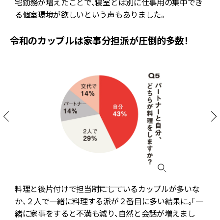
宅勤務が増えたことで、寝室とは別に仕事用の集中でき
る個室環境が欲しいという声もありました。
令和のカップルは家事分担派が圧倒的多数！
料理と後片付けで担当制にしているカップルが多いな
か、２人で一緒に料理する派が２番目に多い結果に。「一
緒に家事をすると不満も減り、自然と会話が増えまし