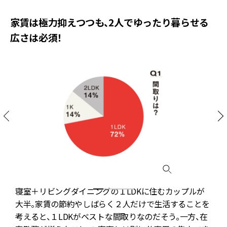
家賃は極力抑えつつも、2人でゆったり暮らせる
広さは必須！
寝室＋リビングダイニングの１LDKに住むカップルが
大半。家賃の節約やしばらく２人だけで生活することを
考えると、１LDKがベストな間取りなのだそう。一方、在