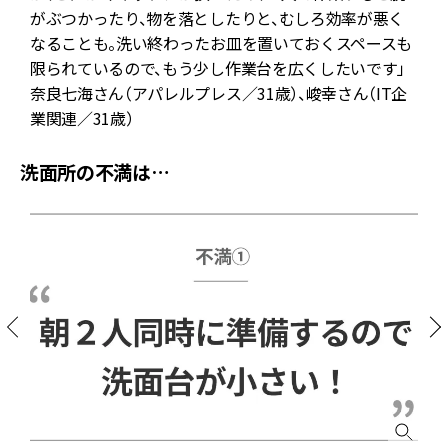
く
がぶつかったり、物を落としたりと、むしろ効率が悪く
の
なることも。洗い終わったお皿を置いておくスペースも
限られているので、もう少し作業台を広くしたいです」
奈良七海さん（アパレルプレス／31歳）、峻幸さん（IT企
業関連／31歳）
洗面所の不満は…