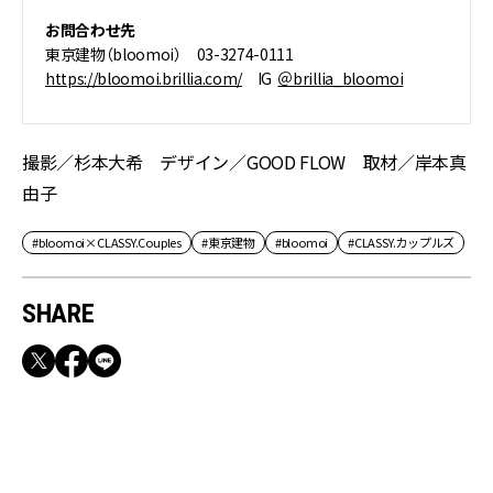
お問合わせ先
東京建物（bloomoi） 03-3274-0111
https://bloomoi.brillia.com/
IG
＠brillia_bloomoi
撮影／杉本大希 デザイン／GOOD FLOW 取材／岸本真
由子
#bloomoi×CLASSY.Couples
#東京建物
#bloomoi
#CLASSY.カップルズ
SHARE