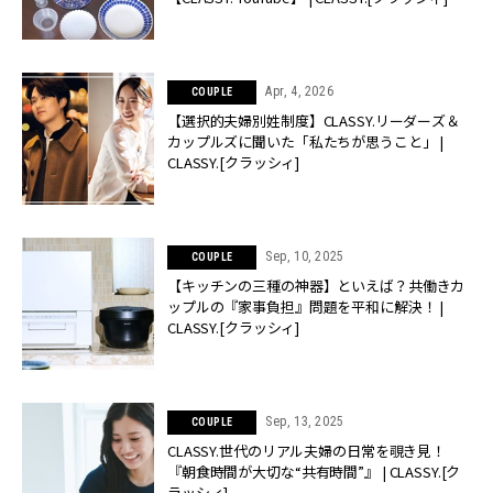
Apr, 4, 2026
COUPLE
【選択的夫婦別姓制度】CLASSY.リーダーズ＆
カップルズに聞いた「私たちが思うこと」 |
CLASSY.[クラッシィ]
Sep, 10, 2025
COUPLE
【キッチンの三種の神器】といえば？共働きカ
ップルの『家事負担』問題を平和に解決！ |
CLASSY.[クラッシィ]
Sep, 13, 2025
COUPLE
CLASSY.世代のリアル夫婦の日常を覗き見！
『朝食時間が大切な“共有時間”』 | CLASSY.[ク
ラッシィ]