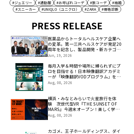
#ジュエリー
#通勤服
#お呼ばれコーデ
#旅コーデ
#結婚
#スニーカー
#UNIQLO（ユニクロ）
#ZARA
#骨格診断
PRESS RELEASE
医薬品からトータルヘルスケア企業へ
の変革。第一三共ヘルスケアが発足20
周年を記念し、製品開発・新カテゴリ
挑戦の舞台や旧社統合時のエピソード
Jun, 19, 2026
を社員の想いとともに振り返る特別映
像を公開！
毎月入学＆時間や場所に縛られずにプ
ロを目指せる！日本映像翻訳アカデミ
ーが「映像翻訳VODプログラム」を
2026年10月より開講！
Aug, 08, 2026
横浜・みなとみらいで火星旅行を体
験 次世代型VR『THE SUNSET OF
MARS』今週末オープン！楽しく学べ
るパネル展やワークショップなど関連
Aug, 08, 2026
イベントも
カゴメ、王子ホールディングス、ダイ