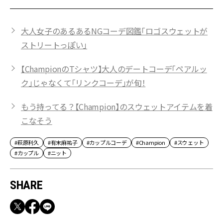
大人女子のあるあるNGコーデ図鑑「ロゴスウェットが
ストリートっぽい」
【ChampionのTシャツ】大人のデートコーデ「ペアルッ
ク」じゃなくて「リンクコーデ」が旬！
もう持ってる？【Champion】のスウェットアイテムを着
こなそう
#萩原利久
#有末麻祐子
#カップルコーデ
#Champion
#スウェット
#カップル
#ニット
SHARE