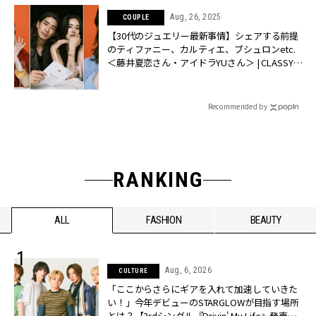
Aug, 26, 2025
COUPLE
【30代のジュエリー最新事情】シェアする前提
のティファニー、カルティエ、ブシュロンetc.
＜藤井夏恋さん・アイドラYUさん＞ | CLASSY.
[クラッシィ]
Recommended by
RANKING
ALL
FASHION
BEAUTY
Aug, 6, 2026
CULTURE
「ここからさらにギアを入れて加速していきた
い！」今年デビューのSTARGLOWが目指す場所
とは？【3rdシングル『Drivin' My Life』発売】 |