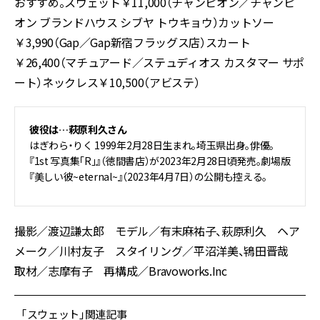
おすすめ。スウェット￥11,000（チャンピオン／チャンピ
オン ブランドハウス シブヤ トウキョウ）カットソー
￥3,990（Gap／Gap新宿フラッグス店）スカート
￥26,400（マチュアード／ステュディオス カスタマー サポ
ート）ネックレス￥10,500（アビステ）
彼役は…
萩原利久さん
はぎわら・りく 1999年2月28日生まれ。埼玉県出身。俳優。
『1st 写真集「R」』（徳間書店）が2023年2月28日頃発売。劇場版
『美しい彼~eternal~』（2023年4月7日）の公開も控える。
撮影／渡辺謙太郎 モデル／有末麻祐子、萩原利久 ヘア
メーク／川村友子 スタイリング／平沼洋美、鴇田晋哉
取材／志摩有子 再構成／Bravoworks.Inc
「スウェット」関連記事