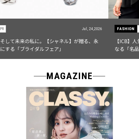
FASHION
PR
Jul, 15,2026
【ICB】人気インフルエンサーと共同制作! 週5で着たく
なる「名品ブラウス」２選
MAGAZINE