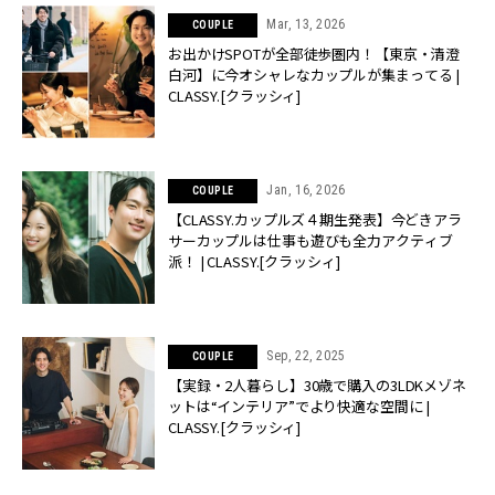
Mar, 13, 2026
COUPLE
お出かけSPOTが全部徒歩圏内！【東京・清澄
白河】に今オシャレなカップルが集まってる |
CLASSY.[クラッシィ]
Jan, 16, 2026
COUPLE
【CLASSY.カップルズ４期生発表】今どきアラ
サーカップルは仕事も遊びも全力アクティブ
派！ | CLASSY.[クラッシィ]
Sep, 22, 2025
COUPLE
【実録・2人暮らし】30歳で購入の3LDKメゾネ
ットは“インテリア”でより快適な空間に |
CLASSY.[クラッシィ]