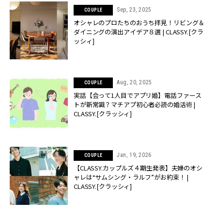
Sep, 23, 2025
COUPLE
オシャレのプロたちのおうち拝見！リビング＆
ダイニングの演出アイデア８選 | CLASSY.[クラ
ッシィ]
Aug, 20, 2025
COUPLE
実話【会って1人目でアプリ婚】電話ファース
トが新常識？マチアプ初心者必読の婚活術 |
CLASSY.[クラッシィ]
Jan, 19, 2026
COUPLE
【CLASSY.カップルズ４期生発表】夫婦のオシ
ャレは“サムシング・ラルフ”がお約束！ |
CLASSY.[クラッシィ]