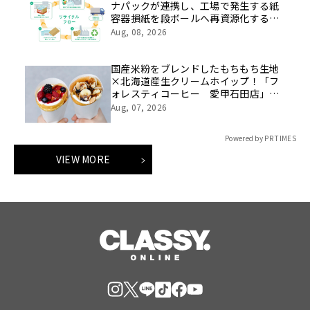
ナパックが連携し、工場で発生する紙
容器損紙を段ボールへ再資源化する実
証を開始
Aug, 08, 2026
国産米粉をブレンドしたもちもち生地
×北海道産生クリームホイップ！「フ
ォレスティコーヒー 愛甲石田店」に
て、８月１７日（月）からクレープ販
Aug, 07, 2026
売を開始
Powered by PR TIMES
VIEW MORE