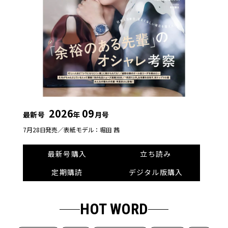
2026
09
最新号
年
月号
7月28日発売／
表紙モデル：堀田 茜
最新号購入
立ち読み
定期購読
デジタル版購入
HOT WORD