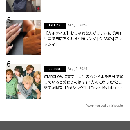
Aug, 3, 2026
FASHION
【カルティエ】おしゃれな人がリアルに愛用！
仕事で自信をくれる相棒リング | CLASSY.[クラ
ッシィ]
Aug, 5, 2026
CULTURE
STARGLOWに質問「人生のハンドルを自分で握
っていると感じるのは？」“大️人になった”と実
感する瞬間【3rdシングル『Drivin' My Life』発
売】 | CLASSY.[クラッシィ]
Recommended by