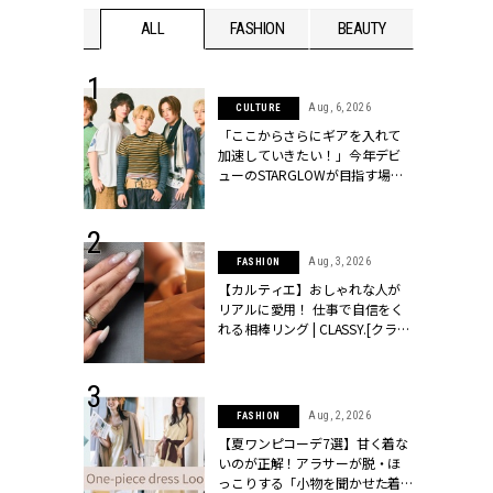
WEDDING
ALL
FASHION
BEAUTY
WEDDIN
 16, 2026
Aug, 6, 2026
CULTURE
はアリ？お呼
「ここからさらにギアを入れて
コーデ＆マナ
加速していきたい！」今年デビ
Y.[クラッシィ]
ューのSTARGLOWが目指す場所
とは？【3rdシングル『Drivin' My
Life』発売】 | CLASSY.[クラッシ
ィ]
 30, 2026
Aug, 3, 2026
FASHION
リー】1つでも
【カルティエ】おしゃれな人が
ポメラートの
リアルに愛用！ 仕事で自信をく
シリーズに注
れる相棒リング | CLASSY.[クラッ
ッシィ]
シィ]
 24, 2026
Aug, 2, 2026
FASHION
方３選】結婚
【夏ワンピコーデ7選】甘く着な
“シンプル黒ワ
いのが正解！アラサーが脱・ほ
フ』で盛るのが
っこりする「小物を聞かせた着