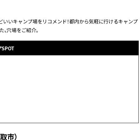
BEAUTY
ょうどいいキャンプ場をリコメンド！都内から気軽に行けるキャンプ
た〟穴場をご紹介。
Aug, 5, 2026
Feb,
BEAUTY
WEDDING
忙しい毎日に「うるおいター
結婚式に黒ドレス
ボ」を。新【SOFINA BASIC＋】
ばれで失敗しない
SPOT
のお手入れでうるおってなめら
ーを解説 | CLASS
かな肌を目指す | CLASSY.[クラッ
シィ]
Aug, 6, 2026
Jun,
BEAUTY
WEDDING
【ヘアアクセ6選】手抜きに見え
【一生ものジュエ
ない！アラサーのまとめ髪が垢
存在感が際立つ！
抜ける「即戦力アクセ」たち |
「トゥギャザー」
CLASSY.[クラッシィ]
目 | CLASSY.[クラ
Aug, 7, 2026
Mar,
BEAUTY
WEDDING
冷房・紫外線etc...「夏の隠れ乾
【トレンドの巻き
燥」を防ぐ【ベタつかない名品
式ゲスト服の鉄板
香取市）
クリーム】3選＜30代のベストコ
ンピ”は『スカー