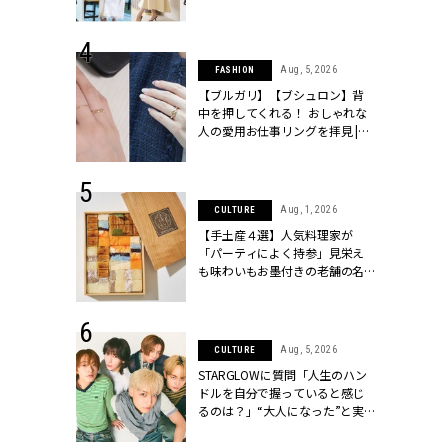
[クラッシィ]
こなし」 | CLASSY.[クラッシィ]
 13, 2025
Aug, 5, 2026
FASHION
ブランドのリ
【ブルガリ】【ブシュロン】背
0代カップルの
中を押してくれる！ おしゃれな
SSY.[クラッシ
人の愛用お仕事リングを拝見 |
CLASSY.[クラッシィ]
 18, 2025
Aug, 1, 2026
CULTURE
ティエ人気リ
【手土産４選】人気料理家が
ニティetc.
「パーティによく持参」見栄え
選ぶ人増えて
も味わいもお墨付きの老舗の名
[クラッシィ]
物とは？ | CLASSY.[クラッシィ]
 4, 2025
Aug, 5, 2026
CULTURE
急上昇【ブシ
STARGLOWに質問「人生のハン
イダルリン
ドルを自分で握っていると感じ
やすい！ |
るのは？」“大️人になった”と実
ィ]
感する瞬間【3rdシングル
『Drivin' My Life』発売】 |