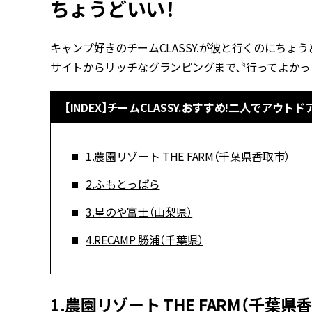
ちょうどいい！
キャンプ好きのチームCLASSY.が彼と行くのにち
サイトからリッチなグランピングまで、〝行ってよかっ
【INDEX】チームCLASSY.おすすめ!二人でアウトドア
1.農園リゾート THE FARM（千葉県香取市）
2.ふもとっぱら
3.星のや富士（山梨県）
4.RECAMP 勝浦（千葉県）
1.農園リゾート THE FARM（千葉県