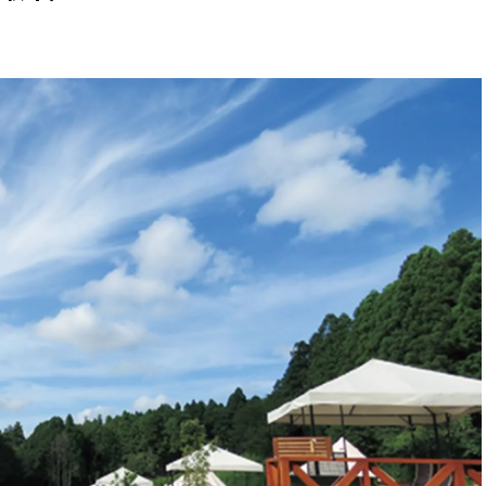
スメ＞ | CLASSY.[クラッシィ]
正解！ | CLASSY.
Nov, 17, 2025
Aug,
BEAUTY
WEDDING
【落ちない名品リップ10選】塗
【結婚指輪】人気
り直しできない・皮むけしやす
ング22選｜20〜3
いetc.悩みをクリア | CLASSY.[ク
エピソードも | CLA
ラッシィ]
ィ]
Aug, 5, 2026
Aug,
BEAUTY
WEDDING
夏の深刻なくすみ・色ムラにア
20万円台〜【カル
プローチ！【透明感を底上げ】
ング４選】ラブ、トリ
神コスメ３選 | CLASSY.[クラッシ
を『マリッジ』に
ィ]
ます！ | CLASSY.
Jul, 13, 2026
Sep,
BEAUTY
WEDDING
朝の“寝ぐせ直し”はもういらな
“キャトル”で人気
い！夜に仕込む「ヘアケア家
ュロン】の『ブラ
電」3選 | CLASSY.[クラッシィ]
グ』は普段使いもし
CLASSY.[クラッシ