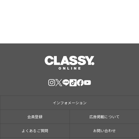
ームを世界最速体験！失敗したら即
Aug, 09, 2026
「打ち首」！？しんや＆青木マッチョ
参加のイベントも開催！
インフォメーション
会員登録
広告掲載について
よくあるご質問
お問い合わせ