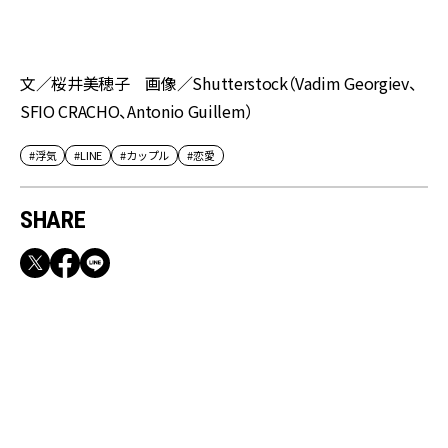
文／桜井
美穂子 画像／Shutterstock（Vadim Georgiev、
SFIO CRACHO、Antonio Guillem）
#浮気
#LINE
#カップル
#恋愛
SHARE
RECOMMEND