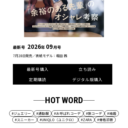
2026
09
最新号
年
月号
7月28日発売／
表紙モデル：堀田 茜
最新号購入
立ち読み
定期購読
デジタル版購入
HOT WORD
#ジュエリー
#通勤服
#お呼ばれコーデ
#旅コーデ
#結婚
#スニーカー
#UNIQLO（ユニクロ）
#ZARA
#骨格診断