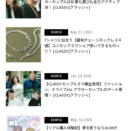
サーカップルは仕事も遊びも全力アクティブ
派！ | CLASSY.[クラッシィ]
Aug, 21, 2025
COUPLE
Tシャツに似合う【最旬チェーンネックレス４
選】ユニセックスでシェア使いできるものっ
て？ | CLASSY.[クラッシィ]
Jan, 20, 2026
COUPLE
【CLASSY.カップルズ４期生発表】ファッショ
ン、ドライブetc.アラサーカップルのデート事
情！ | CLASSY.[クラッシィ]
May, 16, 2026
COUPLE
【リアル購入体験記】家を買うなら3LDKか