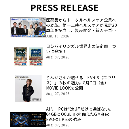
PRESS RELEASE
医薬品からトータルヘルスケア企業へ
の変革。第一三共ヘルスケアが発足20
周年を記念し、製品開発・新カテゴリ
挑戦の舞台や旧社統合時のエピソード
Jun, 19, 2026
を社員の想いとともに振り返る特別映
像を公開！
日英バイリンガル世界史の決定版 つ
いに登場！
Aug, 07, 2026
りんかさんが魅せる「EVRIS（エヴリ
ス）」の秋の魅力。8月7日（金）
MOVIE LOOKを公開
Aug, 07, 2026
AIミニPCは“速さ”だけで選ばない。
64GBとOCuLinkを備えたGMKtec
EVO-X1 Proの強み
Aug, 07, 2026