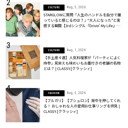
Aug, 5, 2026
CULTURE
STARGLOWに質問「人生のハンドルを自分で握
っていると感じるのは？」“大️人になった”と実
感する瞬間【3rdシングル『Drivin' My Life』発
売】 | CLASSY.[クラッシィ]
Aug, 1, 2026
CULTURE
【手土産４選】人気料理家が「パーティによく
持参」見栄えも味わいもお墨付きの老舗の名物
とは？ | CLASSY.[クラッシィ]
Aug, 5, 2026
FASHION
【ブルガリ】【ブシュロン】背中を押してくれ
る！ おしゃれな人の愛用お仕事リングを拝見 |
CLASSY.[クラッシィ]