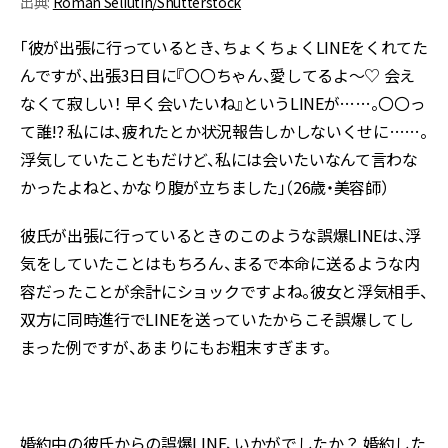
出典:
Roman Seliutin/Shutterstock
「彼が出張に行っているとき、ちょくちょくLINEをくれてた
んですが、出張3日目に『〇〇ちゃん、愛してるよ～♡ 会え
なくて寂しい！ 早く会いたいね』というLINEが……。〇〇っ
て誰!? 私には、疲れたとか状況報告しかしないくせに……。
浮気していたこともだけど、私には会いたいなんて言わな
かったよねと、かなり腹が立ちました」（26歳・美容師）
彼氏が出張に行っているときのこのような誤爆LINEは、浮
気をしていたことはもちろん、まるで本命に送るような内
容だったことが余計にショックですよね。彼女と浮気相手、
双方に同時進行でLINEを送っていたからこそ誤爆してし
まった例ですが、あまりにもお粗末すぎます。
婚約中の彼氏からの誤爆LINE、いかがでしたか？ 婚約した