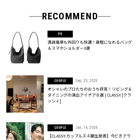
RECOMMEND
満員電車も外回りも快適！身軽になれるバッグ
＆スマホショルダー3選
Sep, 23, 2025
COUPLE
オシャレのプロたちのおうち拝見！リビング＆
ダイニングの演出アイデア８選 | CLASSY.[クラ
ッシィ]
Jan, 16, 2026
COUPLE
【CLASSY.カップルズ４期生発表】今どきアラ