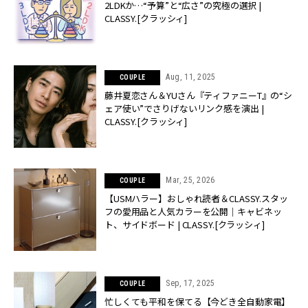
2LDKか…“予算”と“広さ”の究極の選択 |
CLASSY.[クラッシィ]
Aug, 11, 2025
COUPLE
藤井夏恋さん＆YUさん『ティファニーT』の“シ
ェア使い”でさりげないリンク感を演出 |
CLASSY.[クラッシィ]
Mar, 25, 2026
COUPLE
【USMハラー】おしゃれ読者＆CLASSY.スタッ
フの愛用品と人気カラーを公開｜キャビネッ
ト、サイドボード | CLASSY.[クラッシィ]
Sep, 17, 2025
COUPLE
忙しくても平和を保てる【今どき全自動家電】