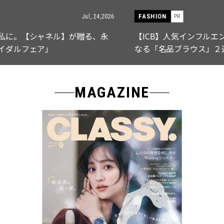
FASHION
PR
Jul, 15,2026
【ICB】人気インフルエンサーと共同制作! 週5で着たく
なる「名品ブラウス」２選
MAGAZINE