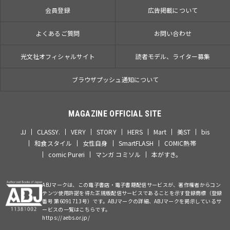
会員登録
広告掲載について
よくあるご質問
お問い合わせ
光文社オフィシャルサイト
読者モデル、ライター募集
ブラウザプッシュ通知について
MAGAZINE OFFICIAL SITE
JJ
CLASSY.
VERY
STORY
HERS
Mart
美ST
bis
和食スタイル
女性自身
SmartFLASH
COMIC熱帯
comic Pureri
マンガ コミソル
本がすき。
ABJマークは、この電子書店・電子書籍配信サービスが、著作権者からコン
テンツ使用許諾を得た正規版配信サービスであることを示す登録商標（登録
番号 第6091713号）です。ABJマークの詳細、ABJマークを掲示しているサ
ービスの一覧はこちらです。
https://aebs.or.jp/