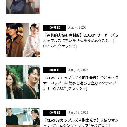
Apr, 4, 2026
COUPLE
【選択的夫婦別姓制度】CLASSY.リーダーズ＆
カップルズに聞いた「私たちが思うこと」 |
CLASSY.[クラッシィ]
Jan, 16, 2026
COUPLE
【CLASSY.カップルズ４期生発表】今どきアラ
サーカップルは仕事も遊びも全力アクティブ
派！ | CLASSY.[クラッシィ]
Jan, 19, 2026
COUPLE
【CLASSY.カップルズ４期生発表】夫婦のオシ
ャレは“サムシング・ラルフ”がお約束！ |