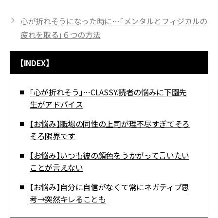
心が折れそうになった時に…「メンタルとフィジカルの
疲れを取る」６つの方法
【INDEX】
「心が折れそう」…CLASSY.読者の悩みに下園先
生がアドバイス
【お悩み】職場の同性の上司が理不尽すぎてそろ
そろ限界です
【お悩み】いつも彼の顔色をうかがって言いたい
ことが言えない
【お悩み】自分に自信がなくて常にネガティブ思
考→突然キレることも