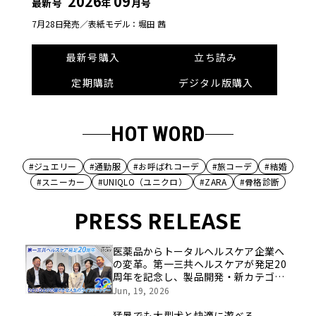
2026
09
最新号
年
月号
7月28日発売／
表紙モデル：堀田 茜
最新号購入
立ち読み
定期購読
デジタル版購入
HOT WORD
#ジュエリー
#通勤服
#お呼ばれコーデ
#旅コーデ
#結婚
#スニーカー
#UNIQLO（ユニクロ）
#ZARA
#骨格診断
PRESS RELEASE
医薬品からトータルヘルスケア企業へ
の変革。第一三共ヘルスケアが発足20
周年を記念し、製品開発・新カテゴリ
挑戦の舞台や旧社統合時のエピソード
Jun, 19, 2026
を社員の想いとともに振り返る特別映
像を公開！
猛暑でも大型犬と快適に遊べる。