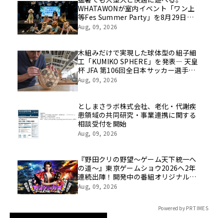
WHATAWONが室内イベント「ワン上
等Fes Summer Party」を8月29日開
催
Aug, 09, 2026
木組みだけで実現した球体型の組子細
工「KUMIKO SPHERE」を発表― 天皇
杯 JFA 第106回全日本サッカー選手権
大会の公式ビジュアルにも採用 ―
Aug, 09, 2026
としまさラボ株式会社、老化・代謝疾
患領域の共同研究・事業連携に関する
相談受付を開始
Aug, 09, 2026
『野田クリの野望～ゲーム天下統一へ
の道～』東京ゲームショウ2026へ2年
連続出陣！開発中の番組オリジナルゲ
ームを世界最速体験！失敗したら即
Aug, 09, 2026
「打ち首」！？しんや＆青木マッチョ
参加のイベントも開催！
Powered by PR TIMES