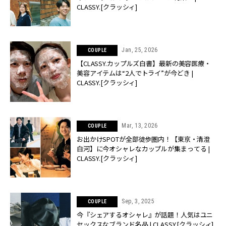
CLASSY.[クラッシィ]
Jan, 25, 2026
COUPLE
【CLASSY.カップルズ白書】最新の美容医療・
美容アイテムは“2人でトライ”が今どき |
CLASSY.[クラッシィ]
Mar, 13, 2026
COUPLE
お出かけSPOTが全部徒歩圏内！【東京・清澄
白河】に今オシャレなカップルが集まってる |
CLASSY.[クラッシィ]
Sep, 3, 2025
COUPLE
今『シェアするオシャレ』が話題！人気はユニ
セックスなブランド名品 | CLASSY.[クラッシィ]