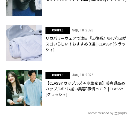
Sep, 18, 2025
COUPLE
リカバリーウェアで注目『回復系』掛け布団が
スゴいらしい！おすすめ３選 | CLASSY.[クラッ
シィ]
Jan, 18, 2026
COUPLE
【CLASSY.カップルズ４期生発表】美意識高め
カップルの“お揃い美容”事情って？ | CLASSY.
[クラッシィ]
Recommended by