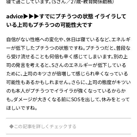
寝て過ごしています。（Sさん／27歳・教育関係勤務）
advice▶︎▶︎▶︎すでにプチうつの状態 イライラして
いる上司もプチうつの可能性大です
自信がない性格への変化や、休日は寝ているなど、エネルギ
ーが低下したプチうつの状態ですね。プチうつだと、普段な
ら受け流せることも何倍も辛く感じてしまいます。別の上
司の発言を考えると、Sさんのエネルギーが低下している
ために、上司のキツさが倍増して感じられ辛くなっている
可能性もあるかもしれません。さらに、上司の態度がキツい
のも本人がプチうつでイライラが強くなっているからか
も。ダメージが大きくなる前にSOSを出して、休みをとって
ほしいですね。
◆この記事を詳しくチェックする