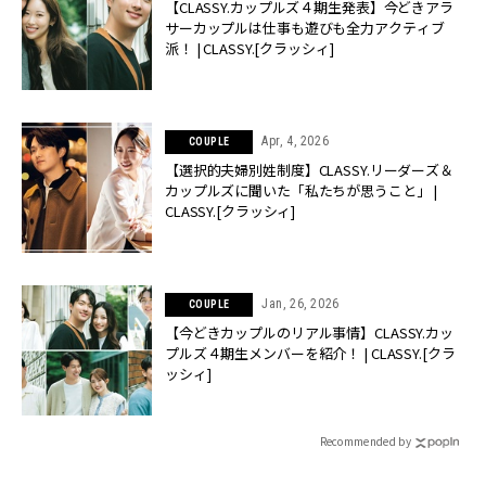
【CLASSY.カップルズ４期生発表】今どきアラ
サーカップルは仕事も遊びも全力アクティブ
派！ | CLASSY.[クラッシィ]
Apr, 4, 2026
COUPLE
【選択的夫婦別姓制度】CLASSY.リーダーズ＆
カップルズに聞いた「私たちが思うこと」 |
CLASSY.[クラッシィ]
Jan, 26, 2026
COUPLE
【今どきカップルのリアル事情】CLASSY.カッ
プルズ４期生メンバーを紹介！ | CLASSY.[クラ
ッシィ]
Recommended by