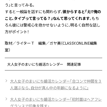
う」と言ってみる。
すると一般論を話すにも関わらず、
彼からすると「え!?俺の
こと、タイプって言ってる？」なんて思ってくれます
。もち
ろん彼には警戒心を抱かせないように、明るく自然な話し
方がポイント！
取材／ライターＴ 編集／ガヤ美（CLASSY.ONLINE編集
室）
大人女子のまいにち婚活カレンダー 関連記事
大人女子のまいにち婚活カレンダー「合コンで仲間を３
人選ぶなら、自分が真ん中の年齢になるように」
大人女子のまいにち婚活カレンダー「初対面はヘアフレ
グランスで印象を残す」