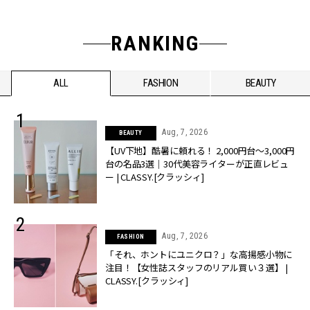
RANKING
ALL
FASHION
BEAUTY
Aug, 7, 2026
BEAUTY
【UV下地】酷暑に頼れる！ 2,000円台〜3,000円
台の名品3選｜30代美容ライターが正直レビュ
ー | CLASSY.[クラッシィ]
Aug, 7, 2026
FASHION
「それ、ホントにユニクロ？」な高揚感小物に
注目！【女性誌スタッフのリアル買い３選】 |
CLASSY.[クラッシィ]