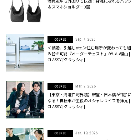
満員電車も外回りも快適！身軽になれるバッグ
＆スマホショルダー3選
Sep, 7, 2025
COUPLE
＜結婚、引越しetc.＞住む場所が変わっても組
み替え可能『オーダーチェスト』がいい理由 |
CLASSY.[クラッシィ]
Mar, 9, 2026
COUPLE
【東京・清澄白河界隈】銀座・日本橋が“庭”に
なる！自転車が主役のオシャレライフを拝見 |
CLASSY.[クラッシィ]
Jan, 19, 2026
COUPLE