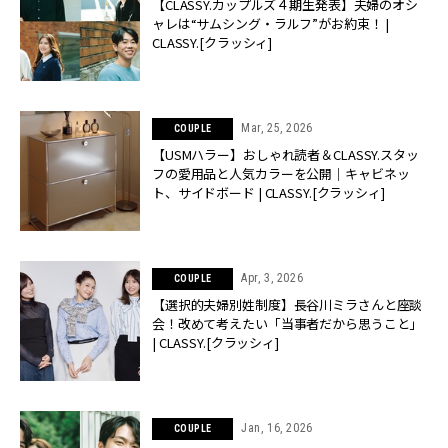
【CLASSY.カップルズ４期生発表】夫婦のオシ
ャレは“サムシング・ラルフ”がお約束！ |
CLASSY.[クラッシィ]
Mar, 25, 2026
COUPLE
【USMハラー】おしゃれ読者＆CLASSY.スタッ
フの愛用品と人気カラーを公開｜キャビネッ
ト、サイドボード | CLASSY.[クラッシィ]
Apr, 3, 2026
COUPLE
【選択的夫婦別姓制度】長谷川ミラさんと座談
会！改めて考えたい「当事者だから思うこと」
| CLASSY.[クラッシィ]
Jan, 16, 2026
COUPLE