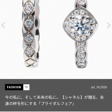
FASHION
PR
Jul, 15,2026
【ICB】人気インフルエンサーと共同制作! 週5で着たく
なる「名品ブラウス」２選