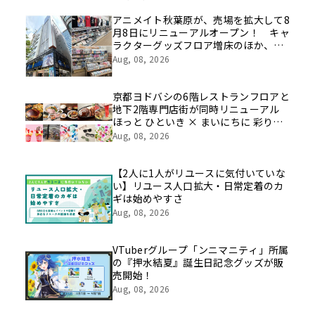
を社員の想いとともに振り返る特別映
像を公開！
アニメイト秋葉原が、売場を拡大して8
月8日にリニューアルオープン！ キャ
ラクターグッズフロア増床のほか、新
たにカプセルトイ特化フロアや期間限
Aug, 08, 2026
定催事フロアの展開も
京都ヨドバシの6階レストランフロアと
地下2階専門店街が同時リニューアル
ほっと ひといき × まいにちに 彩りと
豊かさと
Aug, 08, 2026
【2人に1人がリユースに気付いていな
い】リユース人口拡大・日常定着のカ
ギは始めやすさ
Aug, 08, 2026
VTuberグループ「ンニマニティ」所属
の『押水結夏』誕生日記念グッズが販
売開始！
Aug, 08, 2026