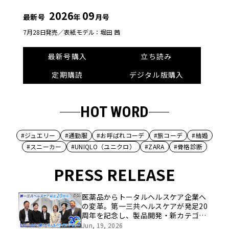
2026
09
最新号
年
月号
7月28日発売／
表紙モデル：堀田 茜
最新号購入
立ち読み
定期購読
デジタル版購入
HOT WORD
#ジュエリー
#通勤服
#お呼ばれコーデ
#旅コーデ
#結婚
#スニーカー
#UNIQLO（ユニクロ）
#ZARA
#骨格診断
PRESS RELEASE
医薬品からトータルヘルスケア企業へ
の変革。第一三共ヘルスケアが発足20
周年を記念し、製品開発・新カテゴリ
挑戦の舞台や旧社統合時のエピソード
Jun, 19, 2026