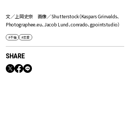
文／上岡史奈 画像／Shutterstock（Kaspars Grinvalds、
Photographee.eu、Jacob Lund、conrado、gpointstudio）
#不倫
#恋愛
SHARE
RECOMMEND