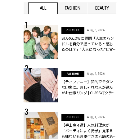
WEDDING
ALL
FASHION
BEAUTY
WEDDIN
 16, 2026
Aug, 5, 2026
CULTURE
はアリ？お呼
STARGLOWに質問「人生のハン
コーデ＆マナ
ドルを自分で握っていると感じ
Y.[クラッシィ]
るのは？」“大️人になった”と実
感する瞬間【3rdシングル
『Drivin' My Life』発売】 |
CLASSY.[クラッシィ]
 13, 2025
Aug, 4, 2026
FASHION
ブランドのリ
【ティファニー】知的でモダン
0代カップルの
な印象に。おしゃれな人が選ん
SSY.[クラッシ
だお仕事リング | CLASSY.[クラッ
シィ]
 30, 2026
Aug, 1, 2026
CULTURE
リー】1つでも
【手土産４選】人気料理家が
ポメラートの
「パーティによく持参」見栄え
シリーズに注
も味わいもお墨付きの老舗の名