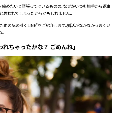
を縮めたいと頑張ってはいるものの、なぜかいつも相手から返事
BEAUTY
”と思われてしまったからかもしれません。
た血の気の引くLINE”をご紹介します。婚活がなかなかうまくい
Aug, 5, 2026
Feb,
BEAUTY
WEDDING
夏の深刻なくすみ・色ムラにア
結婚式に黒ドレス
ね。
プローチ！【透明感を底上げ】
ばれで失敗しない
神コスメ３選 | CLASSY.[クラッシ
ーを解説 | CLASS
われちゃったかな？ ごめんね」
ィ]
Aug, 5, 2026
Aug,
BEAUTY
WEDDING
ユニクロ名品も！日焼け対策ガ
【結婚指輪】人気
チ勢の「ないと無理」なアイテ
ング22選｜20〜3
ムハック7選 | CLASSY.[クラッシ
エピソードも | CLA
ィ]
ィ]
Aug, 5, 2026
Jun,
BEAUTY
WEDDING
忙しい毎日に「うるおいター
【一生ものジュエ
ボ」を。新【SOFINA BASIC＋】
存在感が際立つ！
のお手入れでうるおってなめら
「トゥギャザー」