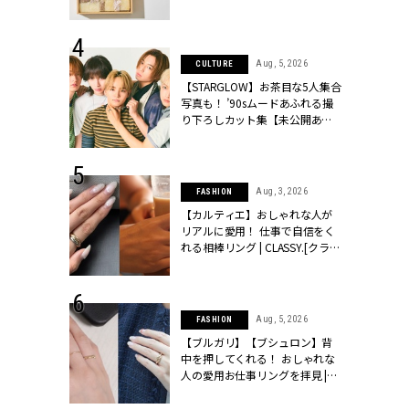
ッシィ]
物とは？ | CLASSY.[クラッシィ]
 24, 2025
Aug, 5, 2026
CULTURE
れバッグ最新
【STARGLOW】お茶目な5人集合
プラダetc.
写真も！ ’90sムードあふれる撮
力あり」が条
り下ろしカット集【未公開あ
クラッシィ]
り】 | CLASSY.[クラッシィ]
 28, 2026
Aug, 3, 2026
FASHION
結婚指輪は“結
【カルティエ】おしゃれな人が
最愛リングが大
リアルに愛用！ 仕事で自信をく
クラッシィ]
れる相棒リング | CLASSY.[クラッ
シィ]
 24, 2026
Aug, 5, 2026
FASHION
方３選】結婚
【ブルガリ】【ブシュロン】背
“シンプル黒ワ
中を押してくれる！ おしゃれな
フ』で盛るのが
人の愛用お仕事リングを拝見 |
[クラッシィ]
CLASSY.[クラッシィ]