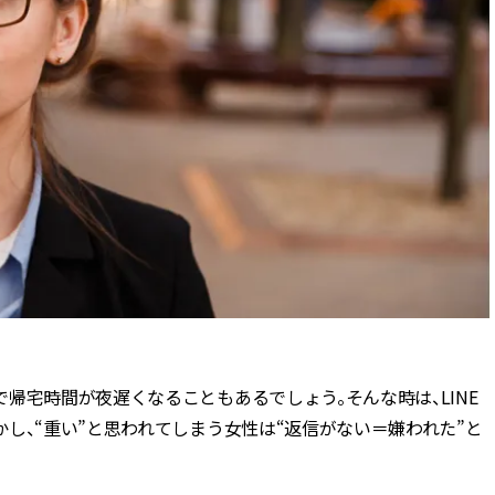
かな肌を目指す | CLASSY.[クラッ
目 | CLASSY.[クラ
シィ]
Nov, 17, 2025
Dec,
BEAUTY
WEDDING
【落ちない名品リップ10選】塗
【結婚式のお呼ば
り直しできない・皮むけしやす
事情】アンテプリマ、
いetc.悩みをクリア | CLASSY.[ク
「小さくても収納
ラッシィ]
件！ | CLASSY.[
Aug, 4, 2026
Mar,
BEAUTY
WEDDING
【猛暑ダメージ】はまずリセッ
【ティファニー】
ト！30代の夏枯れ肌を救う「先
び目”モチーフの
回りエイジングケア」美容液3選
本命 | CLASSY.[
| CLASSY.[クラッシィ]
Jul, 30, 2026
Mar,
BEAUTY
WEDDING
帰宅時間が夜遅くなることもあるでしょう。そんな時は、LINE
【30代のヘアスタイル】じわじ
【トレンドの巻き
し、“重い”と思われてしまう女性は“返信がない＝嫌われた”と
わ人気「姫カット」ってどんな
式ゲスト服の鉄板
ヘア？今支持されている理由っ
ンピ”は『スカー
て？ | CLASSY.[クラッシィ]
正解！ | CLASSY.