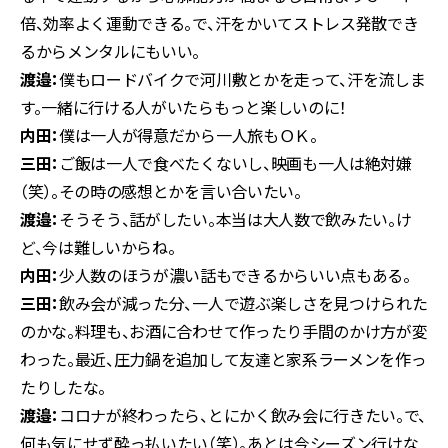
倍、効率よく運動できる。で、汗をかいてストレス発散でき
るからメンタルにもいい。
渡邉：
僕もロードバイクで河川敷とかを走って、汗を流しま
す。一緒に行ける人がいたらもっと楽しいのに！
内田：
僕は一人が得意だから一人旅もＯＫ。
三田：
ご飯は一人で食べたくないし、映画も一人は絶対嫌
（笑）。その時の感想とかを言い合いたい。
渡邉：
そうそう、話がしたい。本当は大人数で飲みたい。け
ど、今は難しいからね。
内田：
少人数のほうが濃い話もできるからいい点もある。
三田：
飲み会が減った分、一人で遊ぶ楽しさを見つけられた
のかな。料理も、お酒に合わせて作ったり手間のかけ方が変
わった。最近、圧力鍋を追加して友達と家系ラーメンを作っ
たりしたな。
渡邉：
コロナが終わったら、とにかく飲み会に行きたい。で、
何も気にせず酔っ払いたい（笑）。あとは今シーズン行けな