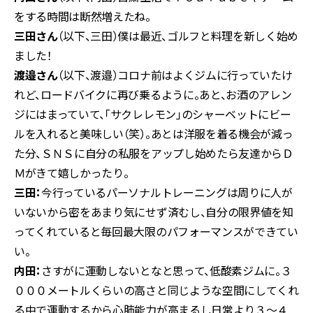
をする時間は断然増えたね。
三田さん
（以下、三田）僕は最近、ゴルフと料理を新しく始め
ました！
渡邉さん
（以下、渡邉）コロナ前はよくジムに行っていたけ
れど、ロードバイクに再び乗るように。あと、お酒のアレン
ジにはまっていて、「サクレレモン」のシャーベットにビー
ルを入れると美味しい（笑）。あとは洋服を着る機会が減っ
た分、ＳＮＳに自分の私服をアップし始めたら友達からＤ
Ｍがきて嬉しかったり。
三田：
今行っているパーソナルトレーニングは周りに人が
いないから密をあまり気にせず済むし、自分の限界値を知
ってくれていると毎回最大限のパフォーマンスができてい
い。
内田：
さすがに運動しないとなと思って、低酸素ジムに。３
０００メートルくらいの高さと同じような空間にしてくれ
る中で運動するから心肺能力が高まるし日常より３～４