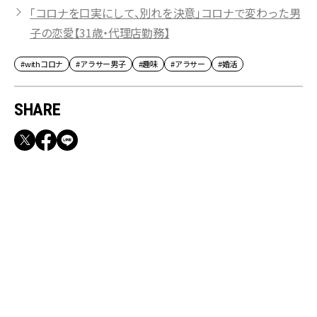
「コロナを口実にして、別れを決意」コロナで変わった男
子の恋愛【31歳・代理店勤務】
#withコロナ
#アラサー男子
#趣味
#アラサー
#婚活
SHARE
RECOMMEND
満員電車も外回りも快適！身軽になれるバッグ
＆スマホショルダー3選