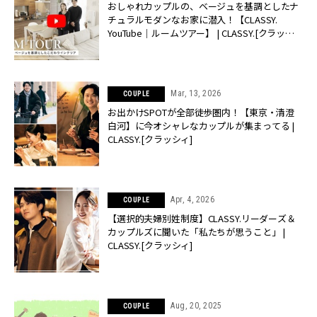
おしゃれカップルの、ベージュを基調としたナ
チュラルモダンなお家に潜入！【CLASSY.
YouTube｜ルームツアー】 | CLASSY.[クラッシ
ィ]
Mar, 13, 2026
COUPLE
お出かけSPOTが全部徒歩圏内！【東京・清澄
白河】に今オシャレなカップルが集まってる |
CLASSY.[クラッシィ]
Apr, 4, 2026
COUPLE
【選択的夫婦別姓制度】CLASSY.リーダーズ＆
カップルズに聞いた「私たちが思うこと」 |
CLASSY.[クラッシィ]
Aug, 20, 2025
COUPLE