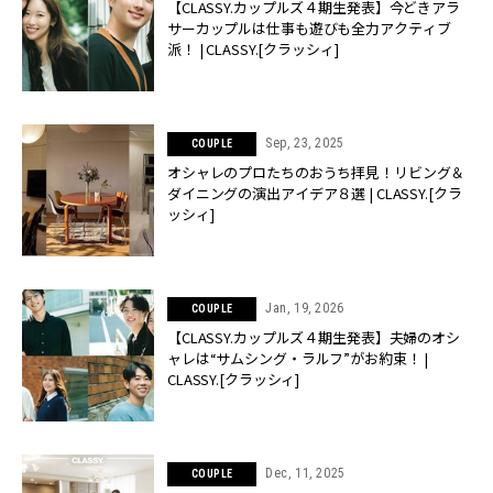
【CLASSY.カップルズ４期生発表】今どきアラ
サーカップルは仕事も遊びも全力アクティブ
派！ | CLASSY.[クラッシィ]
Sep, 23, 2025
COUPLE
オシャレのプロたちのおうち拝見！リビング＆
ダイニングの演出アイデア８選 | CLASSY.[クラ
ッシィ]
Jan, 19, 2026
COUPLE
【CLASSY.カップルズ４期生発表】夫婦のオシ
ャレは“サムシング・ラルフ”がお約束！ |
CLASSY.[クラッシィ]
Dec, 11, 2025
COUPLE