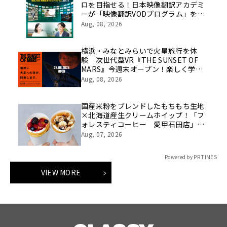
ロを目指せる！日本映像翻訳アカデミ
ーが「映像翻訳VODプログラム」を
2026年10月より開講！
Aug, 08, 2026
横浜・みなとみらいで火星旅行を体
験 次世代型VR『THE SUNSET OF
MARS』今週末オープン！楽しく学べ
るパネル展やワークショップなど関連
Aug, 08, 2026
イベントも
国産米粉をブレンドしたもちもち生地
×北海道産生クリームホイップ！「フ
ォレスティコーヒー 愛甲石田店」に
て、８月１７日（月）からクレープ販
Aug, 07, 2026
売を開始
Powered by PR TIMES
VIEW MORE