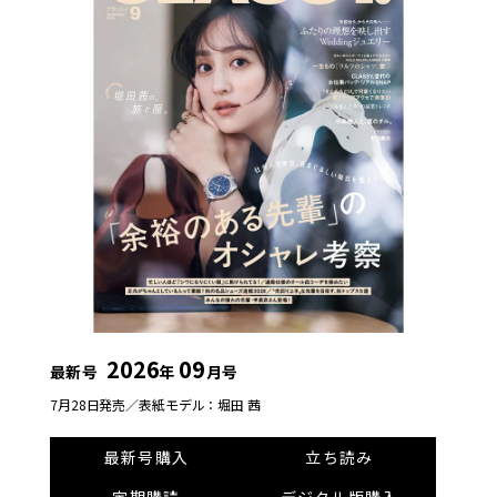
2026
09
最新号
年
月号
7月28日発売／
表紙モデル：堀田 茜
最新号購入
立ち読み