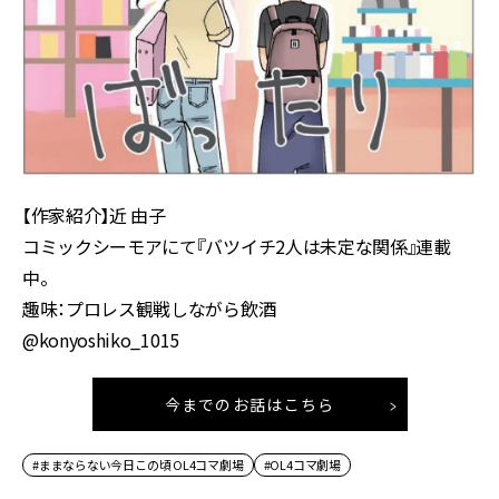
【作家紹介】近 由子
コミックシーモアにて『バツイチ2人は未定な関係』連載
中。
趣味：プロレス観戦しながら飲酒
@konyoshiko_1015
今までのお話はこちら
#ままならない今日この頃 OL4コマ劇場
#OL4コマ劇場