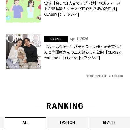
実話【会って1人目でアプリ婚】電話ファース
トが新常識？マチアプ初心者必読の婚活術 |
CLASSY.[クラッシィ]
Apr, 1, 2026
COUPLE
【ルームツアー】バチェラー夫婦・友永真也さ
んと岩間恵さんの二人暮らしを公開【CLASSY.
YouTube】 | CLASSY.[クラッシィ]
Recommended by
RANKING
ALL
FASHION
BEAUTY