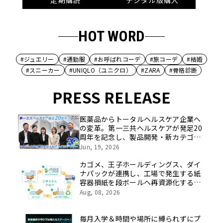
定期購読
デジタル版購入
HOT WORD
#ジュエリー
#通勤服
#お呼ばれコーデ
#旅コーデ
#結婚
#スニーカー
#UNIQLO（ユニクロ）
#ZARA
#骨格診断
PRESS RELEASE
医薬品からトータルヘルスケア企業へ
の変革。第一三共ヘルスケアが発足20
周年を記念し、製品開発・新カテゴリ
挑戦の舞台や旧社統合時のエピソード
Jun, 19, 2026
を社員の想いとともに振り返る特別映
像を公開！
カゴメ、王子ホールディングス、ダイ
ナパックが連携し、工場で発生する紙
容器損紙を段ボールへ再資源化する実
証を開始
Aug, 08, 2026
毎月入学＆時間や場所に縛られずにプ