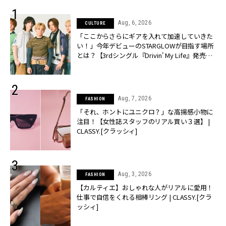
Aug, 6, 2026
CULTURE
「ここからさらにギアを入れて加速していきた
い！」今年デビューのSTARGLOWが目指す場所
とは？【3rdシングル『Drivin' My Life』発売】 |
CLASSY.[クラッシィ]
Aug, 7, 2026
FASHION
「それ、ホントにユニクロ？」な高揚感小物に
注目！【女性誌スタッフのリアル買い３選】 |
CLASSY.[クラッシィ]
Aug, 3, 2026
FASHION
【カルティエ】おしゃれな人がリアルに愛用！
仕事で自信をくれる相棒リング | CLASSY.[クラ
ッシィ]