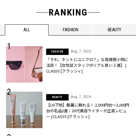
RANKING
ALL
FASHION
BEAUTY
Aug, 7, 2026
FASHION
「それ、ホントにユニクロ？」な高揚感小物に
注目！【女性誌スタッフのリアル買い３選】 |
CLASSY.[クラッシィ]
Aug, 7, 2026
BEAUTY
【UV下地】酷暑に頼れる！ 2,000円台〜3,000円
台の名品3選｜30代美容ライターが正直レビュ
ー | CLASSY.[クラッシィ]