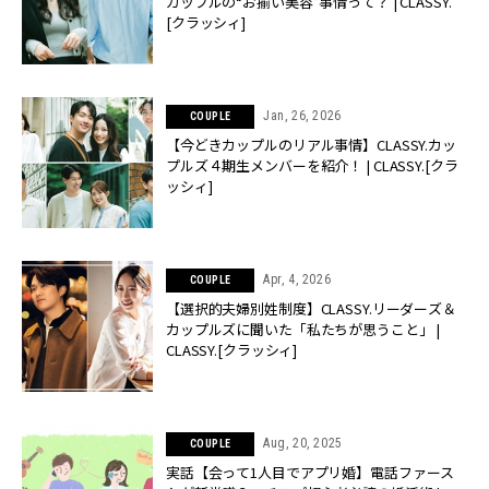
カップルの“お揃い美容”事情って？ | CLASSY.
[クラッシィ]
Jan, 26, 2026
COUPLE
【今どきカップルのリアル事情】CLASSY.カッ
プルズ４期生メンバーを紹介！ | CLASSY.[クラ
ッシィ]
Apr, 4, 2026
COUPLE
【選択的夫婦別姓制度】CLASSY.リーダーズ＆
カップルズに聞いた「私たちが思うこと」 |
CLASSY.[クラッシィ]
Aug, 20, 2025
COUPLE
実話【会って1人目でアプリ婚】電話ファース