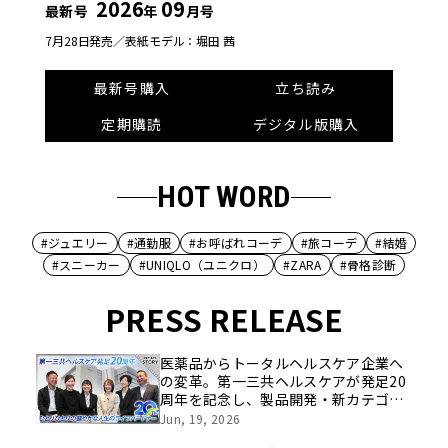
2026
09
最新号
年
月号
7月28日発売／
表紙モデル：堀田 茜
最新号購入
立ち読み
定期購読
デジタル版購入
HOT WORD
#ジュエリー
#通勤服
#お呼ばれコーデ
#旅コーデ
#結婚
#スニーカー
#UNIQLO（ユニクロ）
#ZARA
#骨格診断
PRESS RELEASE
医薬品からトータルヘルスケア企業へ
の変革。第一三共ヘルスケアが発足20
周年を記念し、製品開発・新カテゴリ
挑戦の舞台や旧社統合時のエピソード
Jun, 19, 2026
を社員の想いとともに振り返る特別映