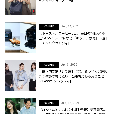
Sep, 14, 2025
COUPLE
【トースト、コーヒーetc.】毎日の朝食が“極
上”＆“ヘルシー”になる『キッチン家電』５選 |
CLASSY.[クラッシィ]
Apr, 3, 2026
COUPLE
【選択的夫婦別姓制度】長谷川ミラさんと座談
会！改めて考えたい「当事者だから思うこと」
| CLASSY.[クラッシィ]
Jan, 18, 2026
COUPLE
【CLASSY.カップルズ４期生発表】美意識高め