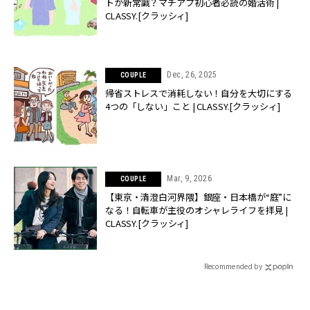
トが新常識？マチアプ初心者必読の婚活術 |
CLASSY.[クラッシィ]
Dec, 26, 2025
COUPLE
帰省ストレスで消耗しない！自分を大切にする
4つの「しない」こと | CLASSY.[クラッシィ]
Mar, 9, 2026
COUPLE
【東京・清澄白河界隈】銀座・日本橋が“庭”に
なる！自転車が主役のオシャレライフを拝見 |
CLASSY.[クラッシィ]
Recommended by