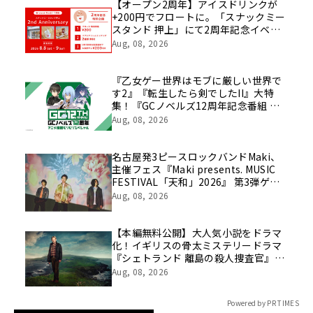
像を公開！
【オープン2周年】アイスドリンクが
+200円でフロートに。「スナックミー
スタンド 押上」にて2周年記念イベン
トを開催【8/8(土)～8/9(日)】
Aug, 08, 2026
『乙女ゲー世界はモブに厳しい世界で
す2』『転生したら剣でしたII』大特
集！『GCノベルズ12周年記念番組 ア
ニメ情報モリモリSP』8月23日(日) 夜8
Aug, 08, 2026
時より「ABEMA」で独占無料放送！
名古屋発3ピースロックバンドMaki、
主催フェス『Maki presents. MUSIC
FESTIVAL「天和」2026』 第3弾ゲス
ト解禁！
Aug, 08, 2026
【本編無料公開】大人気小説をドラマ
化！イギリスの骨太ミステリードラマ
『シェトランド 離島の殺人捜査官』
を、第2話まで8/7（金）20:00～隔週1
Aug, 08, 2026
話ずつ無料配信！
Powered by PR TIMES