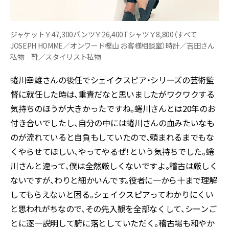
ジャケット￥47,300パンツ￥26,400Tシャツ￥8,800（すべて
JOSEPH HOMME／オンワード樫山 お客様相談室）時計／吉田さん
私物 靴／スタイリスト私物
蜷川幸雄さんの後任でシェイクスピア・シリーズの芸術監
督に就任した時は、重責だなと思いましたがワクワクする
気持ちのほうが大きかったですね。蜷川さんとは20年のお
付き合いでしたし、自分の中には蜷川さんの血みたいなも
のが流れていると自負もしていたので、頼まれるまでもな
くやらせてほしい、やってやるぜ！という気持ちでした。蜷
川さんと違って、僕は全然厳しくないですよ。稽古は厳しく
ないですが、わりと細かいんです。役者に一から十まで理解
してもらえないと困る。シェイクスピアってわかりにくい
と思われがちなので、その先入観を全部なくして、シーンご
とに逐一説明して腑に落としていただく。稽古場も和やか