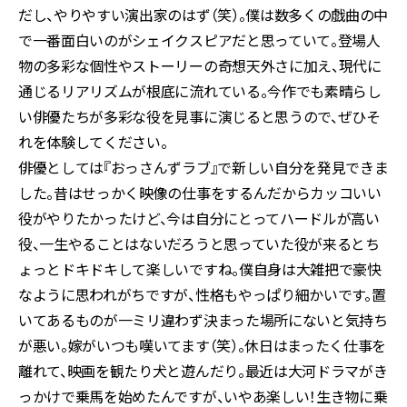
だし、やりやすい演出家のはず（笑）。僕は数多くの戯曲の中
で一番面白いのがシェイクスピアだと思っていて。登場人
物の多彩な個性やストーリーの奇想天外さに加え、現代に
通じるリアリズムが根底に流れている。今作でも素晴らし
い俳優たちが多彩な役を見事に演じると思うので、ぜひそ
れを体験してください。
俳優としては『おっさんずラブ』で新しい自分を発見できま
した。昔はせっかく映像の仕事をするんだからカッコいい
役がやりたかったけど、今は自分にとってハードルが高い
役、一生やることはないだろうと思っていた役が来るとち
ょっとドキドキして楽しいですね。僕自身は大雑把で豪快
なように思われがちですが、性格もやっぱり細かいです。置
いてあるものが一ミリ違わず決まった場所にないと気持ち
が悪い。嫁がいつも嘆いてます（笑）。休日はまったく仕事を
離れて、映画を観たり犬と遊んだり。最近は大河ドラマがき
っかけで乗馬を始めたんですが、いやあ楽しい！生き物に乗