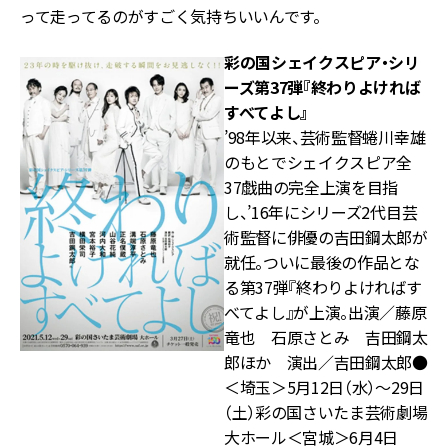
って走ってるのがすごく気持ちいいんです。
彩の国シェイクスピア・シリ
ーズ第37弾『終わりよければ
すべてよし』
’98年以来、芸術監督蜷川幸雄
のもとでシェイクスピア全
37戯曲の完全上演を目指
し、’16年にシリーズ2代目芸
術監督に俳優の吉田鋼太郎が
就任。ついに最後の作品とな
る第37弾『終わりよければす
べてよし』が上演。出演／藤原
竜也 石原さとみ 吉田鋼太
郎ほか 演出／吉田鋼太郎●
＜埼玉＞5月12日（水）～29日
（土）彩の国さいたま芸術劇場
大ホール＜宮城＞6月4日