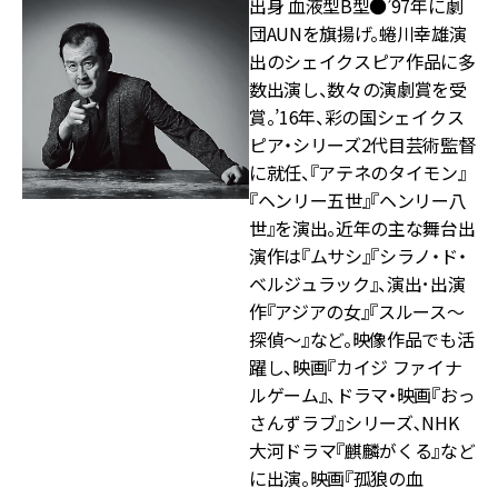
出身 血液型B型●’97年に劇
団AUNを旗揚げ。蜷川幸雄演
出のシェイクスピア作品に多
数出演し、数々の演劇賞を受
賞。’16年、彩の国シェイクス
ピア・シリーズ2代目芸術監督
に就任、『アテネのタイモン』
『ヘンリー五世』『ヘンリー八
世』を演出。近年の主な舞台出
演作は『ムサシ』『シラノ・ド・
ベルジュラック』、演出･出演
作『アジアの女』『スルース～
探偵～』など。映像作品でも活
躍し、映画『カイジ ファイナ
ルゲーム』、ドラマ・映画『おっ
さんずラブ』シリーズ､NHK
大河ドラマ『麒麟がくる』など
に出演。映画『孤狼の血