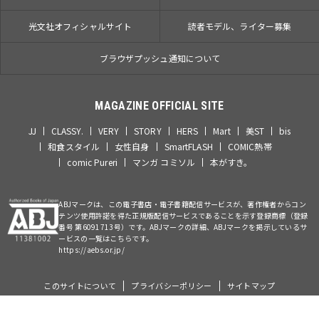
光文社オフィシャルサイト
読者モデル、ライター募集
ブラウザプッシュ通知について
MAGAZINE OFFICIAL SITE
JJ
CLASSY.
VERY
STORY
HERS
Mart
美ST
bis
和食スタイル
女性自身
SmartFLASH
COMIC熱帯
comic Pureri
マンガ コミソル
本がすき。
ABJマークは、この電子書店・電子書籍配信サービスが、著作権者からコン
テンツ使用許諾を得た正規版配信サービスであることを示す登録商標（登録
番号 第6091713号）です。ABJマークの詳細、ABJマークを掲示しているサ
ービスの一覧はこちらです。
https://aebs.or.jp/
このサイトについて
プライバシーポリシー
サイトマップ
©Kobunsha Co., Ltd. All Rights Reserved.