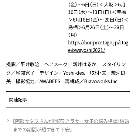
（金）～6日（日）＜大阪＞6月
10日（木）～13日（日）＜豊橋
＞6月18日（金）～20日（日）＜
鳥栖＞6月26日（土）～28日
（月）
https://horiprostage.jp/stag
e/owayoshi2021/
撮影／平井敬治 ヘアメーク／新井はるか スタイリン
グ／尾関寛子 デザイン／
Yoshi-des.
取材・文／駿河良
美 撮影協力／
AWABEES
再構成／Bravoworks.Inc
関連記事
【阿部サダヲさんが回答】アラサー女子の悩み相談「結婚
までの期間が短すぎて不安」