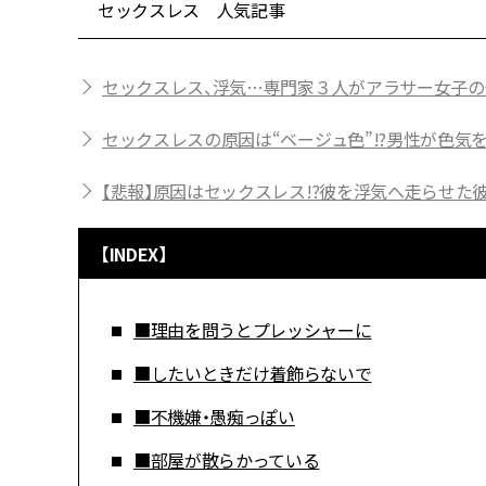
セックスレス 人気記事
セックスレス、浮気…専門家３人がアラサー女子の
セックスレスの原因は“ベージュ色”!?男性が色気
【悲報】原因はセックスレス!?彼を浮気へ走らせた
【INDEX】
■理由を問うとプレッシャーに
■したいときだけ着飾らないで
■不機嫌・愚痴っぽい
■部屋が散らかっている