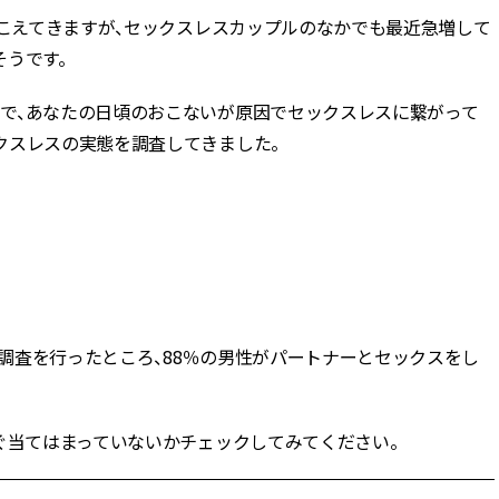
聞こえてきますが、セックスレスカップルのなかでも最近急増して
BEAUTY
うです。
で、あなたの日頃のおこないが原因でセックスレスに繋がって
Aug, 7, 2026
Feb,
BEAUTY
WEDDING
【UV下地】酷暑に頼れる！
結婚式に黒ドレス
クスレスの実態を調査してきました。
2,000円台〜3,000円台の名品3選
ばれで失敗しない
｜30代美容ライターが正直レビ
ーを解説 | CLASS
？
ュー | CLASSY.[クラッシィ]
Aug, 6, 2026
Aug,
BEAUTY
WEDDING
【ヘアアクセ6選】手抜きに見え
【結婚指輪】人気
ない！アラサーのまとめ髪が垢
ング22選｜20〜3
抜ける「即戦力アクセ」たち |
エピソードも | CLA
ト調査を行ったところ、88％の男性がパートナーとセックスをし
CLASSY.[クラッシィ]
ィ]
Aug, 7, 2026
Mar,
BEAUTY
WEDDING
ぐ当てはまっていないかチェックしてみてください。
冷房・紫外線etc...「夏の隠れ乾
【トレンドの巻き
燥」を防ぐ【ベタつかない名品
式ゲスト服の鉄板
クリーム】3選＜30代のベストコ
ンピ”は『スカー