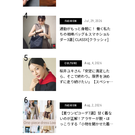
[クラッシィ]
シィ]
 30, 2026
Jul, 29, 2026
FASHION
リー】1つでも
通勤がもっと身軽に！ 働く私た
ポメラートの
ちの相棒バッグ＆スマホショル
シリーズに注
ダー3選 | CLASSY.[クラッシィ]
ッシィ]
 18, 2025
Aug, 4, 2026
CULTURE
ティエ人気リ
桜井ユキさん「安定に満足した
ニティetc.
ら、そこで終わり。限界を決め
選ぶ人増えて
ずに走り続けたい」【スペシャ
[クラッシィ]
ルドラマ『しあわせは食べて寝
て待て ～早春の養生編～』】 |
CLASSY.[クラッシィ]
 24, 2025
Aug, 2, 2026
FASHION
れワンピ】周
【夏ワンピコーデ7選】甘く着な
リラックスシ
いのが正解！アラサーが脱・ほ
CLASSY.[ク
っこりする「小物を聞かせた着
こなし」 | CLASSY.[クラッシィ]