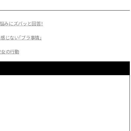
スメ＞ | CLASSY.[クラッシィ]
正解！ | CLASSY.
Aug, 5, 2026
Jun,
BEAUTY
WEDDING
悩みにズバッと回答！
忙しい毎日に「うるおいター
【一生ものジュエ
ボ」を。新【SOFINA BASIC＋】
存在感が際立つ！
を感じない「ブラ事情」
のお手入れでうるおってなめら
「トゥギャザー」
かな肌を目指す | CLASSY.[クラッ
目 | CLASSY.[クラ
シィ]
彼女の行動
Nov, 17, 2025
Aug,
BEAUTY
WEDDING
【落ちない名品リップ10選】塗
20万円台〜【カル
り直しできない・皮むけしやす
ング４選】ラブ、トリ
いetc.悩みをクリア | CLASSY.[ク
を『マリッジ』に
ラッシィ]
ます！ | CLASSY.
Aug, 8, 2026
Nov,
BEAUTY
WEDDING
【シャネル】「ココ マドモアゼ
【結婚式のお呼ば
ル クラッシュ アプソリュ」の限
りとカブらない「
定カフェが登場！世界観に没入
ルエット」が正解！ | 
できる体験型イベントが開催 |
ラッシィ]
CLASSY.[クラッシィ]