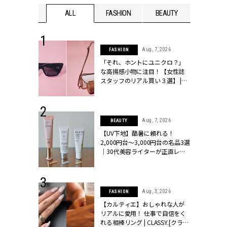
WEDDING
ALL
FASHION
BEAUTY
WEDDIN
 16, 2026
Aug, 7, 2026
FASHION
はアリ？お呼
「それ、ホントにユニクロ？」
コーデ＆マナ
な高揚感小物に注目！【女性誌
Y.[クラッシィ]
スタッフのリアル買い３選】 |
CLASSY.[クラッシィ]
 13, 2025
Aug, 7, 2026
BEAUTY
ブランドのリ
【UV下地】酷暑に頼れる！
0代カップルの
2,000円台〜3,000円台の名品3選
SSY.[クラッシ
｜30代美容ライターが正直レビ
ュー | CLASSY.[クラッシィ]
 24, 2026
Aug, 3, 2026
FASHION
方３選】結婚
【カルティエ】おしゃれな人が
“シンプル黒ワ
リアルに愛用！ 仕事で自信をく
フ』で盛るのが
れる相棒リング | CLASSY.[クラッ