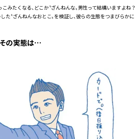
っこみたくなる、どこか〝ざんねんな〟男性って結構いますよね？
BEAUTY
した〝ざんねんなおとこ〟を検証し、彼らの生態をつまびらかに
Aug, 8, 2026
Jun,
BEAUTY
WEDDING
【エルメス】初の本格リップケ
【一生ものジュエ
その実態は…
アコレクション誕生！憧れのア
存在感が際立つ！
イテムで唇をもっと美しく |
「トゥギャザー」
CLASSY.[クラッシィ]
目 | CLASSY.[クラ
Aug, 7, 2026
Aug,
BEAUTY
WEDDING
【UV下地】酷暑に頼れる！
【結婚指輪】人気
2,000円台〜3,000円台の名品3選
ング22選｜20〜3
｜30代美容ライターが正直レビ
エピソードも | CLA
ュー | CLASSY.[クラッシィ]
ィ]
Aug, 8, 2026
Feb,
BEAUTY
WEDDING
“盛りすぎない”がトレンド！
結婚式に黒ドレス
【最旬マスカラ4選】さりげない
ばれで失敗しない
ボリュームと絶妙カラー |
ーを解説 | CLASS