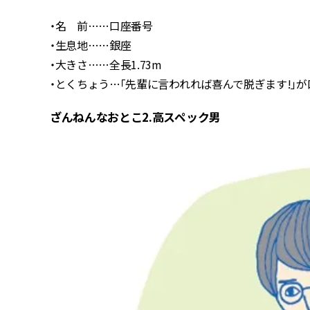
・名 前……口座番号
・生息地……銀座
・大きさ……全長1.73m
・とくちょう…「先輩に言われれば喜んで脱ぎます!」が
ざんねんなおとこ2.高スペック男