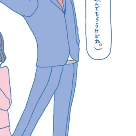
CLASSY.[クラッシィ]
Sep, 25, 2025
Mar,
BEAUTY
WEDDING
マルジェラの“レプリカ”に新作
【10万円台から】
も！注目度急上昇の『フレグラ
ーでよりパーソナ
ンス』５選 | CLASSY.[クラッシ
ダルジュエリー』４選 
ィ]
[クラッシィ]
Aug, 5, 2026
Jul,
BEAUTY
WEDDING
忙しい毎日に「うるおいター
【ブルガリの婚姻
ボ」を。新【SOFINA BASIC＋】
トも】世界に一つ
のお手入れでうるおってなめら
作れるブライダル
かな肌を目指す | CLASSY.[クラッ
催！ | CLASSY.[
シィ]
Aug, 8, 2026
May,
BEAUTY
WEDDING
【シャネル】「ココ マドモアゼ
【カルティエ、ブ
ル クラッシュ アプソリュ」の限
ーメ】おしゃれな
定カフェが登場！世界観に没入
約指輪＆結婚指輪を
できる体験型イベントが開催 |
CLASSY.[クラッシ
CLASSY.[クラッシィ]