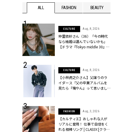
WEDDING
ALL
FASHION
BEAUTY
WEDDIN
 30, 2026
Aug, 8, 2026
CULTURE
リー】1つでも
仲里依紗さん（36）「今の時代
ポメラートの
なら結婚は選んでいないかも」
シリーズに注
【ドラマ『Tokyo middle 30』イ
ッシィ]
ンタビュー】 | CLASSY.[クラッシ
ィ]
 13, 2025
Aug, 8, 2026
CULTURE
ブランドのリ
【小林虎之介さん】父譲りのラ
0代カップルの
イダース「父の卒業アルバムを
SSY.[クラッシ
見たら『俺やん』って思いまし
た（笑）」 | CLASSY.[クラッシ
ィ]
 16, 2026
Aug, 3, 2026
FASHION
はアリ？お呼
【カルティエ】おしゃれな人が
コーデ＆マナ
リアルに愛用！ 仕事で自信をく
Y.[クラッシィ]
れる相棒リング | CLASSY.[クラッ