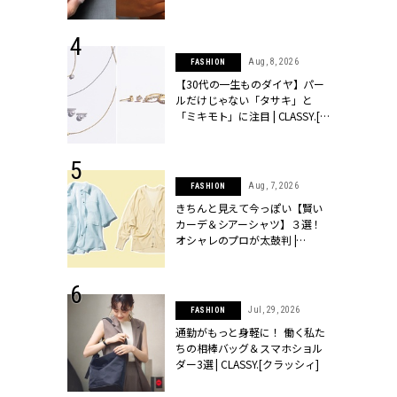
シィ]
 17, 2026
Aug, 8, 2026
FASHION
ラグジュアリ
【30代の一生ものダイヤ】パー
ルな『ブライ
ルだけじゃない「タサキ」と
| CLASSY.
「ミキモト」に注目 | CLASSY.[ク
ラッシィ]
 27, 2026
Aug, 7, 2026
FASHION
届のプレゼン
きちんと見えて今っぽい【賢い
だけの指輪が
カーデ＆シアーシャツ】３選！
フェアを開
オシャレのプロが太鼓判 |
クラッシィ]
CLASSY.[クラッシィ]
 20, 2026
Jul, 29, 2026
FASHION
シュロン、ショ
通勤がもっと身軽に！ 働く私た
人が選んだ婚
ちの相棒バッグ＆スマホショル
公開 |
ダー3選 | CLASSY.[クラッシィ]
ィ]