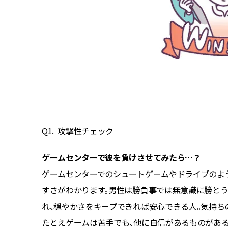
Q1. 攻撃性チェック
ゲームセンターで彼を負けさせてみたら…？
っ取り早
ゲームセンターでのシュートゲームやドライブのよ
ために、
すさがわかります。男性は勝負事では無意識に勝と
もいいき
れ、穏やかさをキープできれば安心できる人。気持ち
してから
たとえゲームは苦手でも、他に自信があるものがある