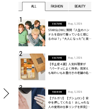
WEDDING
ALL
FASHION
BEAUTY
WEDDIN
 16, 2026
Aug, 5, 2026
CULTURE
はアリ？お呼
STARGLOWに質問「人生のハン
コーデ＆マナ
ドルを自分で握っていると感じ
Y.[クラッシィ]
るのは？」“大️人になった”と実
感する瞬間【3rdシングル
『Drivin' My Life』発売】 |
CLASSY.[クラッシィ]
 13, 2025
Aug, 1, 2026
CULTURE
ブランドのリ
【手土産４選】人気料理家が
0代カップルの
「パーティによく持参」見栄え
SSY.[クラッシ
も味わいもお墨付きの老舗の名
物とは？ | CLASSY.[クラッシィ]
 30, 2026
Aug, 5, 2026
FASHION
リー】1つでも
【ブルガリ】【ブシュロン】背
ポメラートの
中を押してくれる！ おしゃれな
シリーズに注
人の愛用お仕事リングを拝見 |