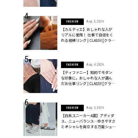
ッシィ]
CLASSY.[クラッシィ]
 24, 2026
Aug, 3, 2026
FASHION
方３選】結婚
【カルティエ】おしゃれな人が
“シンプル黒ワ
リアルに愛用！ 仕事で自信をく
フ』で盛るのが
れる相棒リング | CLASSY.[クラッ
[クラッシィ]
シィ]
 24, 2025
Aug, 4, 2026
FASHION
れバッグ最新
【ティファニー】知的でモダン
プラダetc.
な印象に。おしゃれな人が選ん
Q2. 父性チェック
力あり」が条
だお仕事リング | CLASSY.[クラッ
クラッシィ]
シィ]
牧場テーマパークに行ったらどんな行動をとる…？
 20, 2026
Aug, 5, 2026
FASHION
これは二人の子供代わりを作ってチェックしてみましょう。牧
シュロン、ショ
【白系スニーカー4選】アディダ
方を見ればだいたい予想ができるはず。ただ「父性がない＝悪」
人が選んだ婚
ス、ニューバランス…歩きやすさ
公開 |
とオシャレを両立する万能シュ
溢れる人は主夫になれたりもしますが、お金稼ぎは苦手かもしれ
ィ]
ーズ | CLASSY.[クラッシィ]