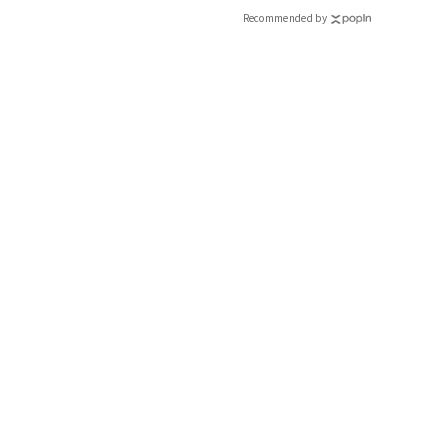
子育てを求めるのか、その優先順位を自分の中で決めるといいで
Recommended by
言えるので、父性は比較的強めだと考えられます。