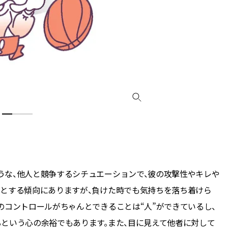
CLASSY.[クラッシィ]
目 | CLASSY.[クラ
Nov, 17, 2025
Mar,
BEAUTY
WEDDING
【落ちない名品リップ10選】塗
【トレンドの巻き
り直しできない・皮むけしやす
式ゲスト服の鉄板
いetc.悩みをクリア | CLASSY.[ク
ンピ”は『スカー
ラッシィ]
正解！ | CLASSY.
Aug, 5, 2026
Dec,
BEAUTY
WEDDING
夏の深刻なくすみ・色ムラにア
【結婚式のお呼ば
プローチ！【透明感を底上げ】
事情】アンテプリマ、
神コスメ３選 | CLASSY.[クラッシ
「小さくても収納
ィ]
件！ | CLASSY.[
うな、他人と競争するシチュエーションで、彼の攻撃性やキレや
Jul, 13, 2026
May,
BEAUTY
WEDDING
うとする傾向にありますが、負けた時でも気持ちを落ち着けら
朝の“寝ぐせ直し”はもういらな
【カルティエ、ブ
い！夜に仕込む「ヘアケア家
ーメ】おしゃれな
のコントロールがちゃんとできることは“人”ができているし、
電」3選 | CLASSY.[クラッシィ]
約指輪＆結婚指輪を
CLASSY.[クラッシ
という心の余裕でもあります。また、目に見えて他者に対して