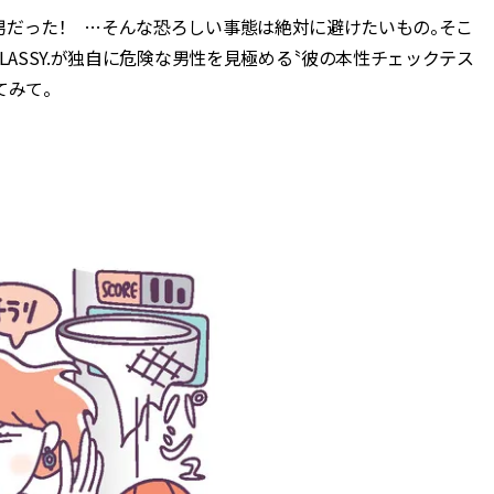
男だった！ …そんな恐ろしい事態は絶対に避けたいもの。そこ
BEAUTY
LASSY.が独自に危険な男性を見極める〝彼の本性チェックテス
てみて。
Aug, 5, 2026
Feb,
BEAUTY
WEDDING
ユニクロ名品も！日焼け対策ガ
結婚式に黒ドレス
チ勢の「ないと無理」なアイテ
ばれで失敗しない
ムハック7選 | CLASSY.[クラッシ
ーを解説 | CLASS
ィ]
Aug, 5, 2026
Aug,
BEAUTY
WEDDING
忙しい毎日に「うるおいター
【結婚指輪】人気
ボ」を。新【SOFINA BASIC＋】
ング22選｜20〜3
のお手入れでうるおってなめら
エピソードも | CLA
かな肌を目指す | CLASSY.[クラッ
ィ]
シィ]
Aug, 6, 2026
Jun,
BEAUTY
WEDDING
【ヘアアクセ6選】手抜きに見え
【一生ものジュエ
ない！アラサーのまとめ髪が垢
存在感が際立つ！
抜ける「即戦力アクセ」たち |
「トゥギャザー」