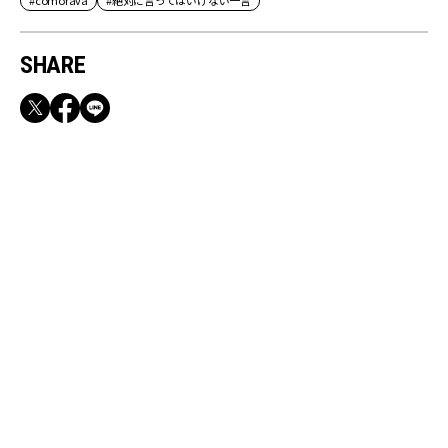
#comorava
#絶対に言ってはいけない一言
SHARE
RECOMMEND
満員電車も外回りも快適！身軽になれるバッグ
＆スマホショルダー3選