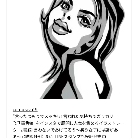
comorava19
“言ったつもりでスッキリ！言われた気持ちでガッカリ
⤵︎”「毒舌娘」をインスタで展開し人気を集めるイラストレー
ター。書籍「言わないであげてるの〜笑う女子には裏があ
る〜」（講談社刊）ほか、LINEスタンプも好評発売中