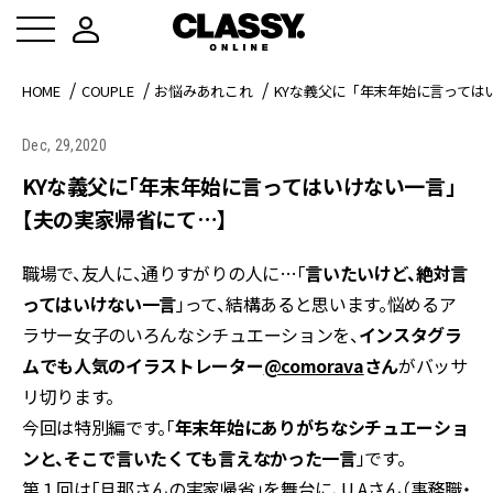
HOME
COUPLE
お悩みあれこれ
KYな義父に「年末年始に言っては
Dec, 29,2020
KYな義父に「年末年始に言ってはいけない一言」
【夫の実家帰省にて…】
職場で、友人に、通りすがりの人に…「
言いたいけど、絶対言
ってはいけない一言
」って、結構あると思います。悩めるア
ラサー女子のいろんなシチュエーションを、
インスタグラ
ムでも人気のイラストレーター
@comorava
さん
がバッサ
リ切ります。
今回は特別編です。「
年末年始にありがちなシチュエーショ
ンと、そこで言いたくても言えなかった一言
」です。
第１回は「旦那さんの実家帰省」を舞台に、U.Aさん（事務職・