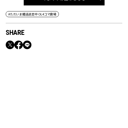
#ただいま婚活迷走中 OL4コマ劇場
SHARE
RECOMMEND
【CLASSY.お仕事名品】収納力のある優秀バッ
グ&スマホショルダー3選