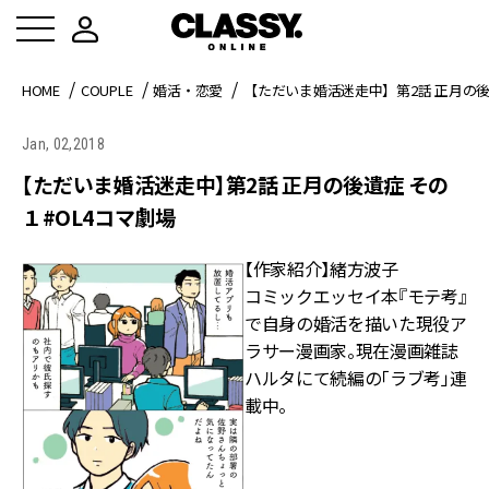
HOME
COUPLE
婚活・恋愛
【ただいま婚活迷走中】第2話 正月の後
Jan, 02,2018
【ただいま婚活迷走中】第2話 正月の後遺症 その
１#OL4コマ劇場
【作家紹介】緒方波子
コミックエッセイ本『モテ考』
で自身の婚活を描いた現役ア
ラサー漫画家。現在漫画雑誌
ハルタにて続編の「ラブ考」連
載中。