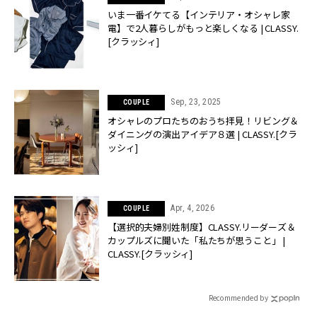
いま一番イケてる【インテリア・オシャレ家
電】で2人暮らしがもっと楽しくなる | CLASSY.
[クラッシィ]
Sep, 23, 2025
COUPLE
オシャレのプロたちのおうち拝見！リビング＆
ダイニングの演出アイデア８選 | CLASSY.[クラ
ッシィ]
Apr, 4, 2026
COUPLE
【選択的夫婦別姓制度】CLASSY.リーダーズ＆
カップルズに聞いた「私たちが思うこと」 |
CLASSY.[クラッシィ]
Recommended by