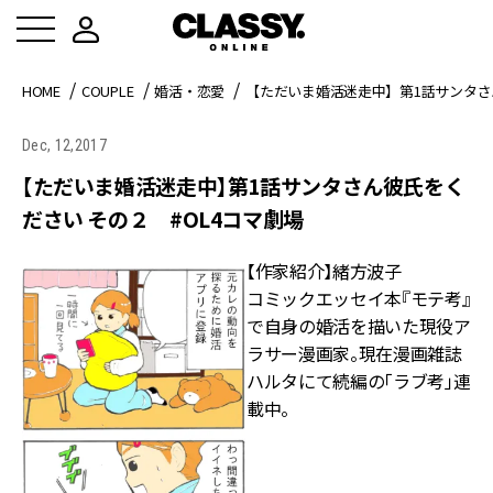
HOME
COUPLE
婚活・恋愛
【ただいま婚活迷走中】第1話サンタさん
Dec, 12,2017
【ただいま婚活迷走中】第1話サンタさん彼氏をく
ださい その２ #OL4コマ劇場
【作家紹介】緒方波子
コミックエッセイ本『モテ考』
で自身の婚活を描いた現役ア
ラサー漫画家。現在漫画雑誌
ハルタにて続編の「ラブ考」連
載中。