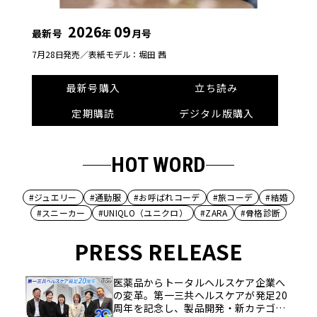
2026
09
最新号
年
月号
7月28日発売／
表紙モデル：堀田 茜
最新号購入
立ち読み
定期購読
デジタル版購入
HOT WORD
#ジュエリー
#通勤服
#お呼ばれコーデ
#旅コーデ
#結婚
#スニーカー
#UNIQLO（ユニクロ）
#ZARA
#骨格診断
PRESS RELEASE
医薬品からトータルヘルスケア企業へ
の変革。第一三共ヘルスケアが発足20
周年を記念し、製品開発・新カテゴリ