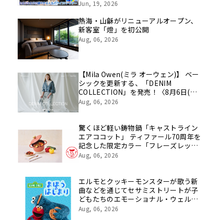
挑戦の舞台や旧社統合時のエピソード
Jun, 19, 2026
を社員の想いとともに振り返る特別映
像を公開！
熱海・山龢がリニューアルオープン、
新客室「燈」を初公開
Aug, 06, 2026
【Mila Owen(ミラ オーウェン)】 ベー
シックを更新する、「DENIM
COLLECTION」を発売！〈8月6日(木)
公開〉
Aug, 06, 2026
驚くほど軽い鋳物鍋「キャストライン
エアココット」 ティファール70周年を
記念した限定カラー「フレーズレッド
IHココット鍋 24cm」数量限定で発
Aug, 06, 2026
売！
エルモとクッキーモンスターが歌う新
曲などを通じてセサミストリートが子
どもたちのエモーショナル・ウェルビ
ーイングをサポート
Aug, 06, 2026