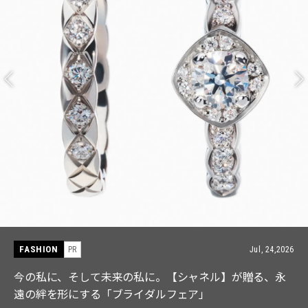
FASHION
PR
Jul, 15,2026
【ICB】人気インフルエンサーと共同制作! 週5で着たく
なる「名品ブラウス」２選