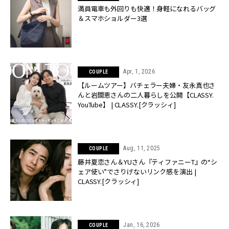
満員電車も外回りも快適！身軽になれるバッグ
＆スマホショルダー3選
Apr, 1, 2026
COUPLE
【ルームツアー】バチェラー夫婦・友永真也さ
んと岩間恵さんの二人暮らしを公開【CLASSY.
YouTube】 | CLASSY.[クラッシィ]
Aug, 11, 2025
COUPLE
藤井夏恋さん＆YUさん『ティファニーT』の“シ
ェア使い”でさりげないリンク感を演出 |
CLASSY.[クラッシィ]
Jan, 16, 2026
COUPLE