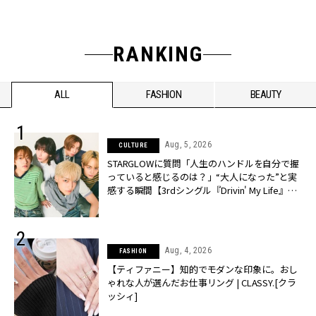
RANKING
ALL
FASHION
BEAUTY
Aug, 5, 2026
CULTURE
STARGLOWに質問「人生のハンドルを自分で握
っていると感じるのは？」“大️人になった”と実
感する瞬間【3rdシングル『Drivin' My Life』発
売】 | CLASSY.[クラッシィ]
Aug, 4, 2026
FASHION
【ティファニー】知的でモダンな印象に。おし
ゃれな人が選んだお仕事リング | CLASSY.[クラ
ッシィ]