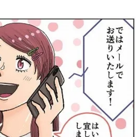
BEAUTY
Aug, 5, 2026
Feb,
BEAUTY
WEDDING
忙しい毎日に「うるおいター
結婚式に黒ドレス
ボ」を。新【SOFINA BASIC＋】
ばれで失敗しない
のお手入れでうるおってなめら
ーを解説 | CLASS
かな肌を目指す | CLASSY.[クラッ
シィ]
Aug, 6, 2026
Aug,
BEAUTY
WEDDING
【ヘアアクセ6選】手抜きに見え
【結婚指輪】人気
ない！アラサーのまとめ髪が垢
ング22選｜20〜3
抜ける「即戦力アクセ」たち |
エピソードも | CLA
CLASSY.[クラッシィ]
ィ]
Aug, 5, 2026
Jun,
BEAUTY
WEDDING
ユニクロ名品も！日焼け対策ガ
【一生ものジュエ
チ勢の「ないと無理」なアイテ
存在感が際立つ！
ムハック7選 | CLASSY.[クラッシ
「トゥギャザー」