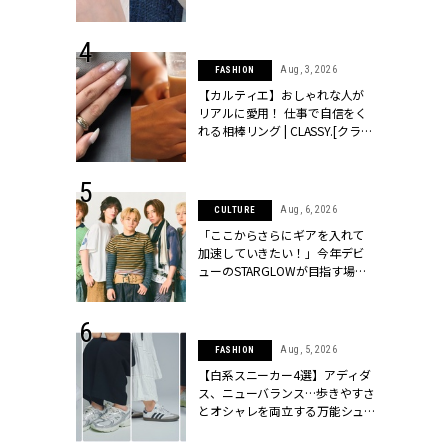
ッシィ]
CLASSY.[クラッシィ]
 24, 2026
Aug, 3, 2026
FASHION
方３選】結婚
【カルティエ】おしゃれな人が
“シンプル黒ワ
リアルに愛用！ 仕事で自信をく
フ』で盛るのが
れる相棒リング | CLASSY.[クラッ
[クラッシィ]
シィ]
 24, 2025
Aug, 6, 2026
CULTURE
れバッグ最新
「ここからさらにギアを入れて
プラダetc.
加速していきたい！」今年デビ
力あり」が条
ューのSTARGLOWが目指す場所
クラッシィ]
とは？【3rdシングル『Drivin' My
Life』発売】 | CLASSY.[クラッシ
ィ]
 24, 2026
Aug, 5, 2026
FASHION
服”は【セオ
【白系スニーカー4選】アディダ
婚式にも仕事
ス、ニューバランス…歩きやすさ
シック４選 |
とオシャレを両立する万能シュ
ィ]
ーズ | CLASSY.[クラッシィ]