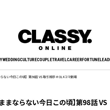
Y
WEDDING
CULTURE
COUPLE
TRAVEL
CAREER
FORTUNE
LEAD
ない今日この頃】第98話 VS 取引相手＃OL4コマ劇場
まならない今日この頃】第98話 VS