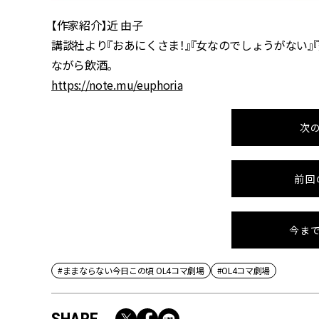
【作家紹介】近 由子
講談社より『おあにくさま！』『女なのでしょうがない』
ながら飲酒。
https://note.mu/euphoria
次
前回
今ま
#ままならない今日この頃 OL4コマ劇場
#OL4コマ劇場
SHARE