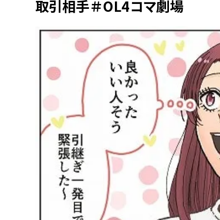
取引相手＃OL4コマ劇場