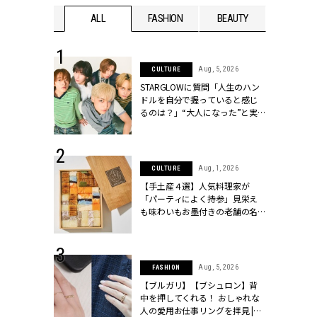
WEDDING
ALL
FASHION
BEAUTY
WEDDIN
 16, 2026
Aug, 5, 2026
CULTURE
はアリ？お呼
STARGLOWに質問「人生のハン
コーデ＆マナ
ドルを自分で握っていると感じ
Y.[クラッシィ]
るのは？」“大️人になった”と実
感する瞬間【3rdシングル
『Drivin' My Life』発売】 |
CLASSY.[クラッシィ]
 13, 2025
Aug, 1, 2026
CULTURE
ブランドのリ
【手土産４選】人気料理家が
0代カップルの
「パーティによく持参」見栄え
SSY.[クラッシ
も味わいもお墨付きの老舗の名
物とは？ | CLASSY.[クラッシィ]
 30, 2026
Aug, 5, 2026
FASHION
リー】1つでも
【ブルガリ】【ブシュロン】背
ポメラートの
中を押してくれる！ おしゃれな
シリーズに注
人の愛用お仕事リングを拝見 |