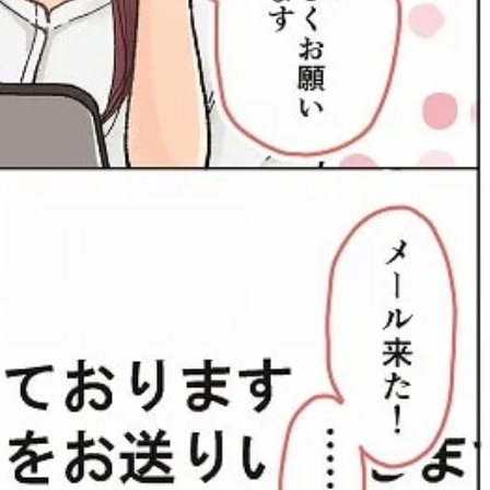
ィ]
目 | CLASSY.[クラ
Nov, 17, 2025
Mar,
BEAUTY
WEDDING
【落ちない名品リップ10選】塗
【トレンドの巻き
り直しできない・皮むけしやす
式ゲスト服の鉄板
いetc.悩みをクリア | CLASSY.[ク
ンピ”は『スカー
ラッシィ]
正解！ | CLASSY.
Aug, 5, 2026
Dec,
BEAUTY
WEDDING
夏の深刻なくすみ・色ムラにア
【結婚式のお呼ば
プローチ！【透明感を底上げ】
事情】アンテプリマ、
神コスメ３選 | CLASSY.[クラッシ
「小さくても収納
ィ]
件！ | CLASSY.[
Jul, 13, 2026
Mar,
BEAUTY
WEDDING
朝の“寝ぐせ直し”はもういらな
失敗しない“ゲスト
い！夜に仕込む「ヘアケア家
リー】にある！結
電」3選 | CLASSY.[クラッシィ]
にも使える上質ベー
CLASSY.[クラッシ