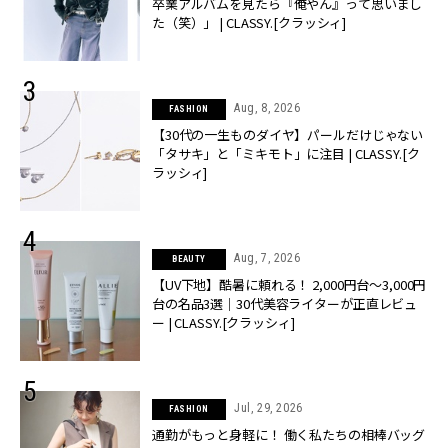
卒業アルバムを見たら『俺やん』って思いまし
た（笑）」 | CLASSY.[クラッシィ]
Aug, 8, 2026
FASHION
【30代の一生ものダイヤ】パールだけじゃない
「タサキ」と「ミキモト」に注目 | CLASSY.[ク
ラッシィ]
Aug, 7, 2026
BEAUTY
【UV下地】酷暑に頼れる！ 2,000円台〜3,000円
台の名品3選｜30代美容ライターが正直レビュ
ー | CLASSY.[クラッシィ]
Jul, 29, 2026
FASHION
通勤がもっと身軽に！ 働く私たちの相棒バッグ