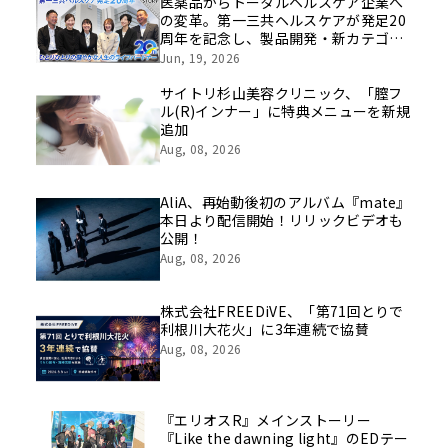
医薬品からトータルヘルスケア企業へ
の変革。第一三共ヘルスケアが発足20
周年を記念し、製品開発・新カテゴリ
挑戦の舞台や旧社統合時のエピソード
Jun, 19, 2026
を社員の想いとともに振り返る特別映
像を公開！
サイトリ杉山美容クリニック、「膣フ
ル(R)インナー」に特典メニューを新規
追加
Aug, 08, 2026
AliA、再始動後初のアルバム『mate』
本日より配信開始！リリックビデオも
公開！
Aug, 08, 2026
株式会社FREEDiVE、「第71回とりで
利根川大花火」に3年連続で協賛
Aug, 08, 2026
『エリオスR』メインストーリー
『Like the dawning light』のEDテー