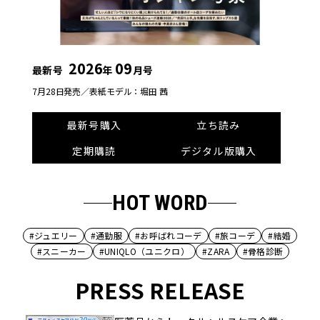
2026
09
最新号
年
月号
7月28日発売／
表紙モデル：堀田 茜
最新号購入
立ち読み
定期購読
デジタル版購入
HOT WORD
#ジュエリー
#通勤服
#お呼ばれコーデ
#旅コーデ
#結婚
#スニーカー
#UNIQLO（ユニクロ）
#ZARA
#骨格診断
PRESS RELEASE