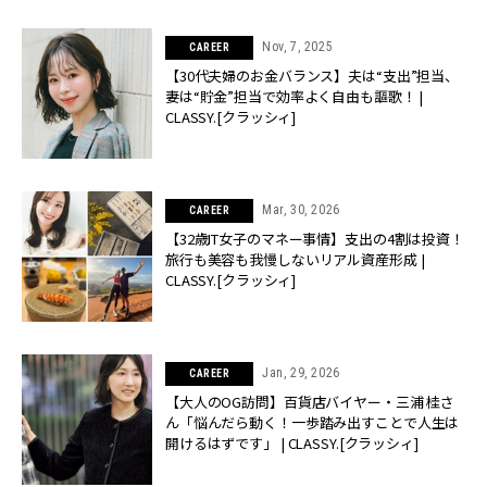
Nov, 7, 2025
CAREER
【30代夫婦のお金バランス】夫は“支出”担当、
妻は“貯金”担当で効率よく自由も謳歌！ |
CLASSY.[クラッシィ]
Mar, 30, 2026
CAREER
【32歳IT女子のマネー事情】支出の4割は投資！
旅行も美容も我慢しないリアル資産形成 |
CLASSY.[クラッシィ]
Jan, 29, 2026
CAREER
【大人のOG訪問】百貨店バイヤー・三浦 桂さ
ん「悩んだら動く！一歩踏み出すことで人生は
開けるはずです」 | CLASSY.[クラッシィ]