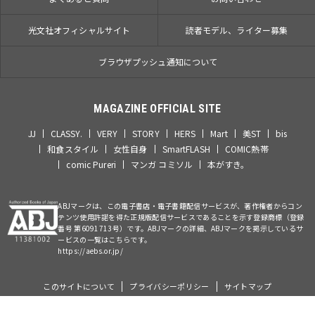
光文社オフィシャルサイト
読者モデル、ライター募集
ブラウザプッシュ通知について
MAGAZINE OFFICIAL SITE
JJ
CLASSY.
VERY
STORY
HERS
Mart
美ST
bis
和食スタイル
女性自身
SmartFLASH
COMIC熱帯
comic Pureri
マンガ コミソル
本がすき。
ABJマークは、この電子書店・電子書籍配信サービスが、著作権者からコン
テンツ使用許諾を得た正規版配信サービスであることを示す登録商標（登録
番号 第6091713号）です。ABJマークの詳細、ABJマークを掲示しているサ
ービスの一覧はこちらです。
https://aebs.or.jp/
このサイトについて
プライバシーポリシー
サイトマップ
©Kobunsha Co., Ltd. All Rights Reserved.