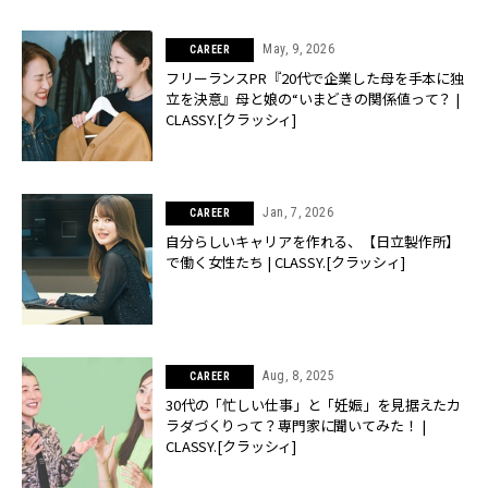
May, 9, 2026
CAREER
フリーランスPR『20代で企業した母を手本に独
立を決意』母と娘の“いまどきの関係値って？ |
CLASSY.[クラッシィ]
Jan, 7, 2026
CAREER
自分らしいキャリアを作れる、【日立製作所】
で働く女性たち | CLASSY.[クラッシィ]
Aug, 8, 2025
CAREER
30代の「忙しい仕事」と「妊娠」を見据えたカ
ラダづくりって？専門家に聞いてみた！ |
CLASSY.[クラッシィ]