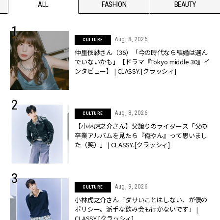
ALL
FASHION
BEAUTY
Aug, 8, 2026
CULTURE
仲里依紗さん（36）「今の時代なら結婚は選ん
でいないかも」【ドラマ『Tokyo middle 30』イ
ンタビュー】 | CLASSY.[クラッシィ]
Aug, 8, 2026
CULTURE
【小林虎之介さん】父譲りのライダース「父の
卒業アルバムを見たら『俺やん』って思いまし
た（笑）」 | CLASSY.[クラッシィ]
Aug, 9, 2026
CULTURE
小林虎之介さん「ダサいことはしない、が僕の
ポリシー。派手な飲み会も行かないです」 |
CLASSY.[クラッシィ]