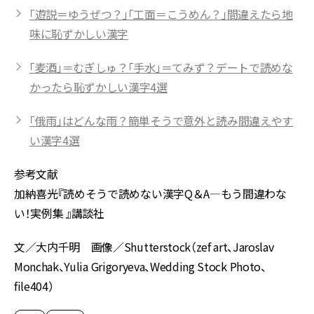
「遊説＝ゆうぜつ？」「工面＝こうめん？」間違えたら地
味に恥ずかしい漢字
「麦酒」＝むぎしゅ？「手水」＝てみず？デートで読めな
かったら恥ずかしい漢字4選
「俄雨」はどんな雨？簡単そうで意外と読み間違えやす
い漢字4選
参考文献
加納喜光『読めそうで読めない漢字Q＆A―もう間違わな
い！実例集 』講談社
文／大内千明 画像／Shutterstock（zef art、Jaroslav
Monchak、Yulia Grigoryeva、Wedding Stock Photo、
file404）