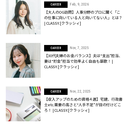
Feb, 9, 2026
CAREER
【大人のOG訪問】人事分野のプロに聞く「こ
の仕事に向いている人と向いてない人」とは？
| CLASSY.[クラッシィ]
Nov, 7, 2025
CAREER
【30代夫婦のお金バランス】夫は“支出”担当、
妻は“貯金”担当で効率よく自由も謳歌！ |
CLASSY.[クラッシィ]
Nov, 22, 2025
CAREER
【収入アップのための資格４選】宅建、行政書
士etc.需要の高さと“人手不足”が目の付けどこ
ろ！ | CLASSY.[クラッシィ]