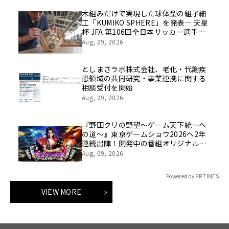
木組みだけで実現した球体型の組子細
工「KUMIKO SPHERE」を発表― 天皇
杯 JFA 第106回全日本サッカー選手権
大会の公式ビジュアルにも採用 ―
Aug, 09, 2026
としまさラボ株式会社、老化・代謝疾
患領域の共同研究・事業連携に関する
相談受付を開始
Aug, 09, 2026
『野田クリの野望～ゲーム天下統一へ
の道～』東京ゲームショウ2026へ2年
連続出陣！開発中の番組オリジナルゲ
ームを世界最速体験！失敗したら即
Aug, 09, 2026
「打ち首」！？しんや＆青木マッチョ
参加のイベントも開催！
Powered by PR TIMES
VIEW MORE