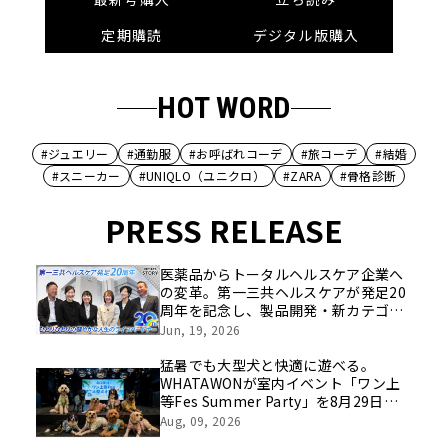
定期購読
デジタル版購入
HOT WORD
#ジュエリー
#通勤服
#お呼ばれコーデ
#旅コーデ
#結婚
#スニーカー
#UNIQLO（ユニクロ）
#ZARA
#骨格診断
PRESS RELEASE
医薬品からトータルヘルスケア企業へ
の変革。第一三共ヘルスケアが発足20
周年を記念し、製品開発・新カテゴリ
挑戦の舞台や旧社統合時のエピソード
Jun, 19, 2026
を社員の想いとともに振り返る特別映
像を公開！
猛暑でも大型犬と快適に遊べる。
WHATAWONが室内イベント「ワン上
等Fes Summer Party」を8月29日開
催
Aug, 09, 2026