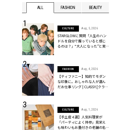
WEDDING
ALL
FASHION
BEAUTY
WEDDIN
 16, 2026
Aug, 5, 2026
CULTURE
はアリ？お呼
STARGLOWに質問「人生のハン
コーデ＆マナ
ドルを自分で握っていると感じ
Y.[クラッシィ]
るのは？」“大️人になった”と実
感する瞬間【3rdシングル
『Drivin' My Life』発売】 |
CLASSY.[クラッシィ]
 13, 2025
Aug, 4, 2026
FASHION
ブランドのリ
【ティファニー】知的でモダン
0代カップルの
な印象に。おしゃれな人が選ん
SSY.[クラッシ
だお仕事リング | CLASSY.[クラッ
シィ]
 30, 2026
Aug, 1, 2026
CULTURE
リー】1つでも
【手土産４選】人気料理家が
ポメラートの
「パーティによく持参」見栄え
シリーズに注
も味わいもお墨付きの老舗の名