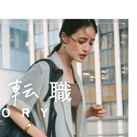
BEAUTY
Aug, 5, 2026
Feb,
BEAUTY
WEDDING
夏の深刻なくすみ・色ムラにア
結婚式に黒ドレス
プローチ！【透明感を底上げ】
ばれで失敗しない
神コスメ３選 | CLASSY.[クラッシ
ーを解説 | CLASS
ィ]
Aug, 5, 2026
Aug,
BEAUTY
WEDDING
ユニクロ名品も！日焼け対策ガ
【結婚指輪】人気
チ勢の「ないと無理」なアイテ
ング22選｜20〜3
ムハック7選 | CLASSY.[クラッシ
エピソードも | CLA
ィ]
ィ]
Aug, 5, 2026
Jun,
BEAUTY
WEDDING
忙しい毎日に「うるおいター
【一生ものジュエ
ボ」を。新【SOFINA BASIC＋】
存在感が際立つ！
のお手入れでうるおってなめら
「トゥギャザー」