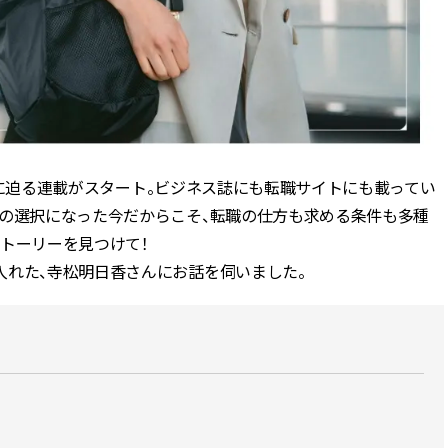
かな肌を目指す | CLASSY.[クラッ
目 | CLASSY.[クラ
シィ]
Nov, 17, 2025
Dec,
BEAUTY
WEDDING
【落ちない名品リップ10選】塗
【結婚式のお呼ば
り直しできない・皮むけしやす
事情】アンテプリマ、
いetc.悩みをクリア | CLASSY.[ク
「小さくても収納
ラッシィ]
件！ | CLASSY.[
ホンネに迫る連載がスタート。ビジネス誌にも転職サイトにも載ってい
前の選択になった今だからこそ、転職の仕方も求める条件も多種
Aug, 4, 2026
Mar,
BEAUTY
WEDDING
【猛暑ダメージ】はまずリセッ
【ティファニー】
トーリーを見つけて！
ト！30代の夏枯れ肌を救う「先
び目”モチーフの
入れた、寺松明日香さんにお話を伺いました。
回りエイジングケア」美容液3選
本命 | CLASSY.[
| CLASSY.[クラッシィ]
Jul, 13, 2026
May,
BEAUTY
WEDDING
朝の“寝ぐせ直し”はもういらな
【カルティエ、ブ
い！夜に仕込む「ヘアケア家
ーメ】おしゃれな
電」3選 | CLASSY.[クラッシィ]
約指輪＆結婚指輪を
CLASSY.[クラッシ