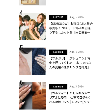
ッシィ]
物とは？ | CLASSY.[クラッシィ]
 24, 2025
Aug, 5, 2026
CULTURE
れバッグ最新
【STARGLOW】お茶目な5人集合
プラダetc.
写真も！ ’90sムードあふれる撮
力あり」が条
り下ろしカット集【未公開あ
クラッシィ]
り】 | CLASSY.[クラッシィ]
 28, 2026
Aug, 5, 2026
FASHION
結婚指輪は“結
【ブルガリ】【ブシュロン】背
最愛リングが大
中を押してくれる！ おしゃれな
クラッシィ]
人の愛用お仕事リングを拝見 |
CLASSY.[クラッシィ]
 20, 2026
Aug, 3, 2026
FASHION
シュロン、ショ
【カルティエ】おしゃれな人が
人が選んだ婚
リアルに愛用！ 仕事で自信をく
公開 |
れる相棒リング | CLASSY.[クラッ
ィ]
シィ]