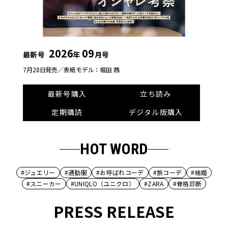
2026
09
最新号
年
月号
7月28日発売／
表紙モデル：堀田 茜
最新号購入
立ち読み
定期購読
デジタル版購入
HOT WORD
#ジュエリー
#通勤服
#お呼ばれコーデ
#旅コーデ
#結婚
#スニーカー
#UNIQLO（ユニクロ）
#ZARA
#骨格診断
PRESS RELEASE