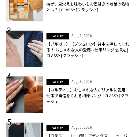
持参」見栄えも味わいもお墨付きの老舗の名物
とは？ | CLASSY.[クラッシィ]
Aug, 5, 2026
FASHION
【ブルガリ】【ブシュロン】背中を押してくれ
る！ おしゃれな人の愛用お仕事リングを拝見 |
CLASSY.[クラッシィ]
Aug, 3, 2026
FASHION
【カルティエ】おしゃれな人がリアルに愛用！
仕事で自信をくれる相棒リング | CLASSY.[クラ
ッシィ]
Aug, 5, 2026
FASHION
【白系スニーカー4選】アディダス、ニューバ