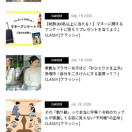
Sep, 19, 2025
CAREER
【総勢200名以上に当たる！】マネーに関する
アンケートに答えてプレゼントを当てよう |
CLASSY.[クラッシィ]
Jan, 18, 2026
CAREER
素敵なアラサー女子ほど『おひとりさま上手』
急増中！自分をごきげんにする習慣って？ |
CLASSY.[クラッシィ]
Jul, 23, 2026
CAREER
その「割り勘」って本当に平等？令和のカップ
ルが直面してる目に見えない“不均衡”の正体 |
CLASSY.[クラッシィ]