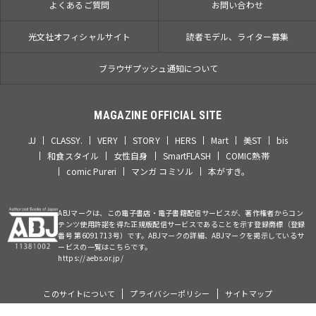
よくあるご質問
お問い合わせ
光文社オフィシャルサイト
読者モデル、ライター募集
ブラウザプッシュ通知について
MAGAZINE OFFICIAL SITE
JJ
CLASSY.
VERY
STORY
HERS
Mart
美ST
bis
和食スタイル
女性自身
SmartFLASH
COMIC熱帯
comic Pureri
マンガ コミソル
本がすき。
ABJマークは、この電子書店・電子書籍配信サービスが、著作権者からコン
テンツ使用許諾を得た正規版配信サービスであることを示す登録商標（登録
番号 第6091713号）です。ABJマークの詳細、ABJマークを掲示しているサ
ービスの一覧はこちらです。
https://aebs.or.jp/
このサイトについて
プライバシーポリシー
サイトマップ
©Kobunsha Co., Ltd. All Rights Reserved.