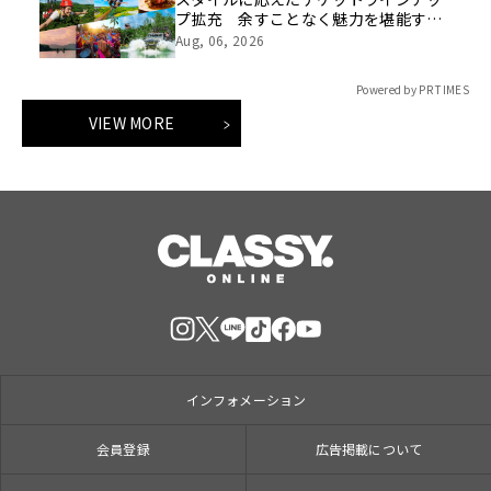
プ拡充 余すことなく魅力を堪能する
「ロイヤルチケット」新登場
Aug, 06, 2026
Powered by PR TIMES
VIEW MORE
インフォメーション
会員登録
広告掲載について