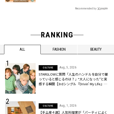
Recommended by
RANKING
ALL
FASHION
BEAUTY
Aug, 5, 2026
CULTURE
STARGLOWに質問「人生のハンドルを自分で握
っていると感じるのは？」“大️人になった”と実
感する瞬間【3rdシングル『Drivin' My Life』発
売】 | CLASSY.[クラッシィ]
Aug, 1, 2026
CULTURE
【手土産４選】人気料理家が「パーティによく