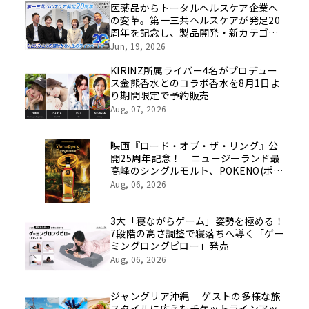
医薬品からトータルヘルスケア企業へ
の変革。第一三共ヘルスケアが発足20
周年を記念し、製品開発・新カテゴリ
挑戦の舞台や旧社統合時のエピソード
Jun, 19, 2026
を社員の想いとともに振り返る特別映
像を公開！
KIRINZ所属ライバー4名がプロデュー
ス金熊香水とのコラボ香水を8月1日よ
り期間限定で予約販売
Aug, 07, 2026
映画『ロード・オブ・ザ・リング』公
開25周年記念！ ニュージーランド最
高峰のシングルモルト、POKENO(ポケ
ノ)より 数量限定ウイスキー「リング
Aug, 06, 2026
ベアラー」が誕生
3大「寝ながらゲーム」姿勢を極める！
7段階の高さ調整で寝落ちへ導く「ゲー
ミングロングピロー」発売
Aug, 06, 2026
ジャングリア沖縄 ゲストの多様な旅
スタイルに応えたチケットラインアッ