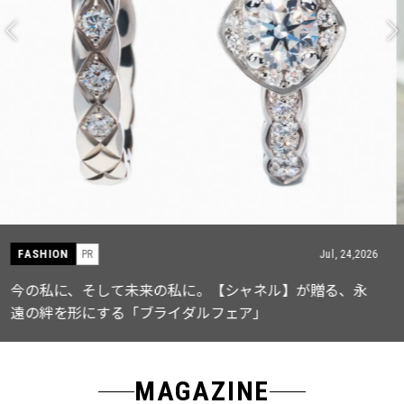
FASHION
PR
Jul, 15,2026
【ICB】人気インフルエンサーと共同制作! 週5で着たく
なる「名品ブラウス」２選
MAGAZINE