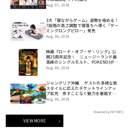
Aug, 07, 2026
3大「寝ながらゲーム」姿勢を極める！
7段階の高さ調整で寝落ちへ導く「ゲー
ミングロングピロー」発売
Aug, 06, 2026
映画『ロード・オブ・ザ・リング』公
開25周年記念！ ニュージーランド最
高峰のシングルモルト、POKENO(ポケ
ノ)より 数量限定ウイスキー「リング
Aug, 06, 2026
ベアラー」が誕生
ジャングリア沖縄 ゲストの多様な旅
スタイルに応えたチケットラインアッ
プ拡充 余すことなく魅力を堪能する
「ロイヤルチケット」新登場
Aug, 06, 2026
Powered by PR TIMES
VIEW MORE