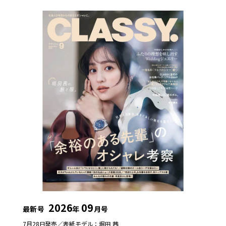
2026
09
最新号
年
月号
7月28日発売／
表紙モデル：堀田 茜