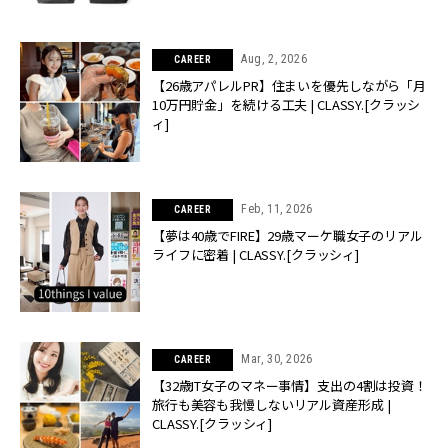
Aug, 2, 2026
CAREER
【26歳アパレルPR】住まいを優先しながら「月
10万円貯金」を続ける工夫 | CLASSY.[クラッシ
ィ]
Feb, 11, 2026
CAREER
【夢は40歳でFIRE】29歳マーケ職女子のリアル
ライフに密着 | CLASSY.[クラッシィ]
Mar, 30, 2026
CAREER
【32歳IT女子のマネー事情】支出の4割は投資！
旅行も美容も我慢しないリアル資産形成 |
CLASSY.[クラッシィ]