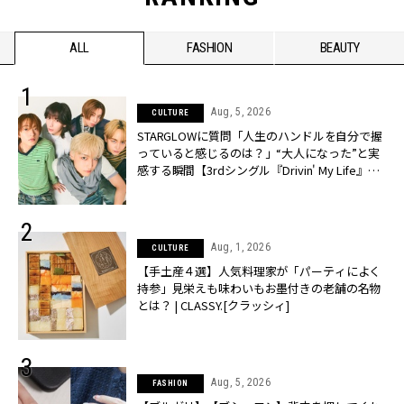
ALL
FASHION
BEAUTY
Aug, 5, 2026
CULTURE
STARGLOWに質問「人生のハンドルを自分で握
っていると感じるのは？」“大️人になった”と実
感する瞬間【3rdシングル『Drivin' My Life』発
売】 | CLASSY.[クラッシィ]
Aug, 1, 2026
CULTURE
【手土産４選】人気料理家が「パーティによく
持参」見栄えも味わいもお墨付きの老舗の名物
とは？ | CLASSY.[クラッシィ]
Aug, 5, 2026
FASHION