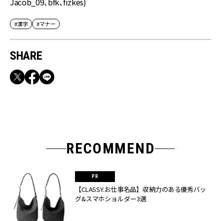
Jacob_09、bfk、fizkes)
#漢字
#マナー
SHARE
RECOMMEND
【CLASSY.お仕事名品】収納力のある優秀バッ
グ&スマホショルダー3選