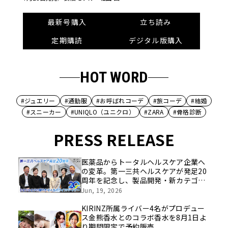
最新号購入
立ち読み
定期購読
デジタル版購入
HOT WORD
#ジュエリー
#通勤服
#お呼ばれコーデ
#旅コーデ
#結婚
#スニーカー
#UNIQLO（ユニクロ）
#ZARA
#骨格診断
PRESS RELEASE
医薬品からトータルヘルスケア企業へ
の変革。第一三共ヘルスケアが発足20
周年を記念し、製品開発・新カテゴリ
挑戦の舞台や旧社統合時のエピソード
Jun, 19, 2026
を社員の想いとともに振り返る特別映
像を公開！
KIRINZ所属ライバー4名がプロデュー
ス金熊香水とのコラボ香水を8月1日よ
り期間限定で予約販売