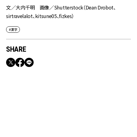
文／大内千明 画像／Shutterstock（Dean Drobot、
sirtravelalot、kitsune05、fizkes）
#漢字
SHARE
RECOMMEND
満員電車も外回りも快適！身軽になれるバッグ