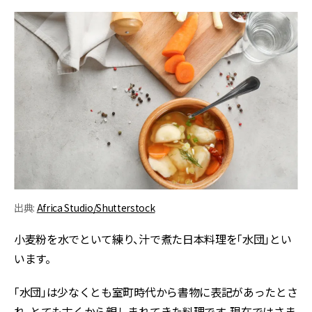
出典:
Africa Studio/Shutterstock
小麦粉を水でといて練り、汁で煮た日本料理を「水団」とい
います。
「水団」は少なくとも室町時代から書物に表記があったとさ
れ、とても古くから親しまれてきた料理です。現在ではさま